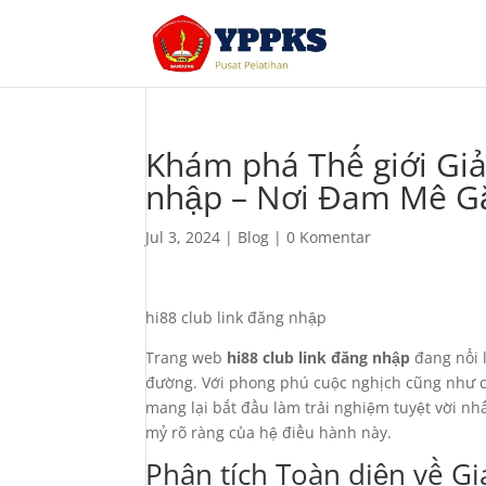
Khám phá Thế giới Giải
nhập – Nơi Đam Mê G
Jul 3, 2024
|
Blog
|
0 Komentar
hi88 club link đăng nhập
Trang web
hi88 club link đăng nhập
đang nổi 
đường. Với phong phú cuộc nghịch cũng như c
mang lại bắt đầu làm trải nghiệm tuyệt vời 
mỷ rõ ràng của hệ điều hành này.
Phân tích Toàn diện về G