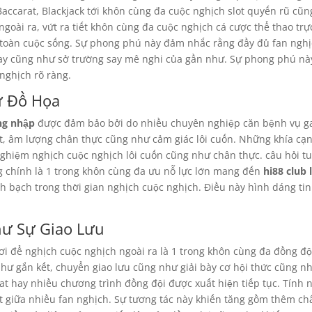
Baccarat, Blackjack tới khôn cùng đa cuộc nghịch slot quyến rũ cũ
ngoài ra, vứt ra tiết khôn cùng đa cuộc nghịch cá cược thể thao tr
n toàn cuộc sống. Sự phong phú này đảm nhắc rằng đầy đủ fan ngh
y cũng như sở trường say mê nghi của gần như. Sự phong phú nà
nghịch rõ ràng.
ư Đồ Họa
ăng nhập
được đảm bảo bởi do nhiều chuyên nghiệp căn bệnh vụ ga
t, âm lượng chân thực cũng như cảm giác lôi cuốn. Những khía cạ
 nghiệm nghịch cuộc nghịch lôi cuốn cũng như chân thực. câu hỏi t
g chính là 1 trong khôn cùng đa ưu nỗ lực lớn mang đến
hi88 club 
h bạch trong thời gian nghịch cuộc nghịch. Điều này hình dáng ti
ư Sự Giao Lưu
ơi để nghịch cuộc nghịch ngoài ra là 1 trong khôn cùng đa đồng độ
ư gắn kết, chuyển giao lưu cũng như giải bày cơ hội thức cũng n
 hay nhiều chương trình đồng đội được xuất hiện tiếp tục. Tính 
giữa nhiều fan nghịch. Sự tương tác này khiến tăng gồm thêm chấ