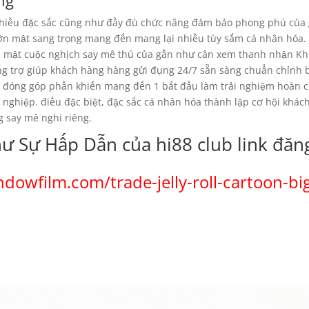
ng
hiều đặc sắc cũng như đầy đủ chức năng đảm bảo phong phú của
ớn mật sang trọng mang đến mang lại nhiều tùy sắm cá nhân hóa. 
mật cuộc nghịch say mê thú của gần như cân xem thanh nhận Kh
ng trợ giúp khách hàng hàng gửi đụng 24/7 sẵn sàng chuẩn chỉnh 
đóng góp phần khiến mang đến 1 bắt đầu làm trải nghiệm hoàn 
iệp. điều đặc biệt, đặc sắc cá nhân hóa thành lập cơ hội khách 
g say mê nghi riêng.
ư Sự Hấp Dẫn của hi88 club link đăn
dowfilm.com/trade-jelly-roll-cartoon-big