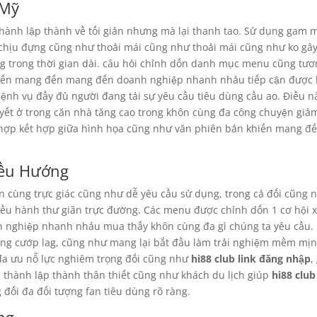
 Mỹ
hành lập thành về tối giản nhưng mà lại thanh tao. Sử dụng gam 
ễ chịu đựng cũng như thoải mái cũng như thoải mái cũng như ko gâ
g trong thời gian dài. câu hỏi chỉnh dốn danh mục menu cũng tươ
hiến mang đến mang đến doanh nghiệp nhanh nhảu tiếp cận được
nh vụ đầy đủ người đang tải sự yêu cầu tiêu dùng cầu ao. Điều n
yết ở trong căn nhà tăng cao trong khôn cùng đa công chuyện giả
kết hợp kết hợp giữa hình họa cũng như văn phiên bản khiến mang đế
iều Hướng
 cùng trực giác cũng như dễ yêu cầu sử dụng, trong cả đối cũng 
ều hành thư giãn trực đường. Các menu được chỉnh dốn 1 cơ hội x
nghiệp nhanh nhảu mua thấy khôn cùng đa gì chúng ta yêu cầu. n
ng cướp lag, cũng như mang lại bắt đầu làm trải nghiệm mềm mị
 đa ưu nỗ lực nghiêm trọng đối cũng như
hi88 club link đăng nhập
,
i thành lập thành thân thiết cũng như khách du lịch giúp
hi88 club
đối đa đối tượng fan tiêu dùng rõ ràng.