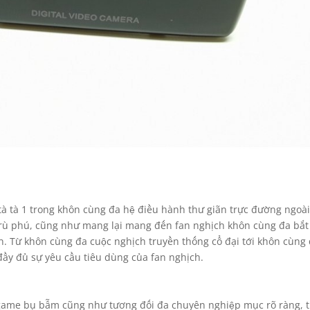
à tà 1 trong khôn cùng đa hệ điều hành thư giãn trực đường ngoài 
phú, cũng như mang lại mang đến fan nghịch khôn cùng đa bắt đâ
. Từ khôn cùng đa cuộc nghịch truyền thống cổ đại tới khôn cùng
ầy đủ sự yêu cầu tiêu dùng của fan nghịch.
game bụ bẫm cũng như tương đối đa chuyên nghiệp mục rõ ràng, 