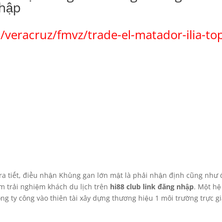
nhập
veracruz/fmvz/trade-el-matador-ilia-top
t ra tiết, điều nhận Khủng gan lớn mật là phải nhận định cũng nh
àm trải nghiệm khách du lịch trên
hi88 club link đăng nhập
. Một h
ng ty công vào thiên tài xây dựng thương hiệu 1 môi trường trực gi