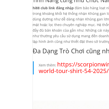
Tính Năng cũng như Chức Nă
hi88 club link đăng nhập
đảm bảo hàng loạt n
trong khoảng khối hệ thống nhận Khủng gan l
dùng dường như dễ dàng nhận Khủng gan lớn 
mật hoặc lọc theo chuyên nghiệp mục. Hệ thố
đầy đủ băn khoăn của gần như. Những cái này 
như thường yêu cầu sử dụng mang đến doanh ngh
lập hình ảnh cũng như thiết đặt theo sở trườn
Đa Dạng Trò Chơi cũng nh
https://scorpionwin
Xem thêm:
world-tour-shirt-54-2025/