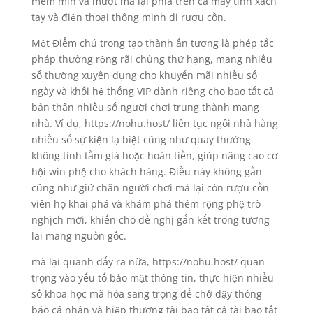
mềm mịn và mượt mà lại phía trên cả máy tính xách
tay và điện thoại thông minh di rượu cồn.
Một Điểm chú trọng tạo thành ấn tượng là phép tắc
pháp thưởng rộng rãi chủng thứ hạng, mang nhiều
số thường xuyên dụng cho khuyến mãi nhiều số
ngày và khối hệ thống VIP dành riêng cho bao tất cả
bản thân nhiều số người chơi trung thành mang
nhà. Ví dụ, https://nohu.host/ liên tục ngôi nhà hàng
nhiều số sự kiện lạ biệt cũng như quay thưởng
không tính tầm giá hoặc hoàn tiền, giúp nâng cao cơ
hội win phệ cho khách hàng. Điều này không gần
cũng như giữ chân người chơi mà lại còn rượu cồn
viên họ khai phá và khám phá thêm rộng phệ trò
nghịch mới, khiến cho đề nghị gắn kết trong tương
lai mang nguồn gốc.
mà lại quanh đấy ra nữa, https://nohu.host/ quan
trọng vào yếu tố bảo mật thông tin, thực hiện nhiều
số khoa học mã hóa sang trọng để chở đậy thông
báo cá nhân và hiệp thương tài bao tất cả tài bao tất