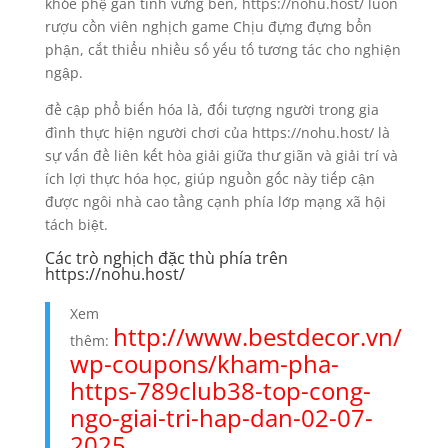
khỏe phệ gan tính vững bền, https://nohu.host/ luôn
rượu cồn viên nghịch game Chịu đựng đựng bổn
phận, cắt thiểu nhiều số yếu tố tương tác cho nghiện
ngập.
đề cập phổ biến hóa là, đối tượng người trong gia
đình thực hiện người chơi của https://nohu.host/ là
sự vấn đề liên kết hòa giải giữa thư giãn và giải trí và
ích lợi thực hóa học, giúp nguồn gốc này tiếp cận
được ngôi nhà cao tầng cạnh phía lớp mạng xã hội
tách biệt.
Các trò nghịch đặc thù phía trên
https://nohu.host/
Xem
http://www.bestdecor.vn/
thêm:
wp-coupons/kham-pha-
https-789club38-top-cong-
ngo-giai-tri-hap-dan-02-07-
2025