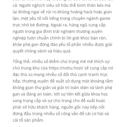
cả. Người nghịch siêu sở hữu thể bình thản kéo mà
lại không ngại về rủi ro khủng hoảng hack hoặc gian
lận, một yếu tố nổi tiếng trong chuyên ngành game
trực nhỏ bé đường. Ngoài ra, hàng ngũ cung cấp
người trong gia đình trải nghiệm thường xuyên
nghiệp luôn chuẩn chỉnh bị lời giải khúc bận rộn,
khỏe phệ gan đông đảo yếu tố phần nhiều được giải
quyết chóng vánh và hiệu quả.
Tổng thể, nhiều số Điểm chú trọng mê mê thích sự
chú trung khu của https://nohu.host/ sẽ cung cấp nó
đặc thù so mang nhiều số đối thủ cạnh tranh trực
tiếp, thường xuyên đề xuất sử dụng một khoảng tầm
không gian thư giãn và giải trí toàn diện và lành phệ
gan và đáng an toàn. Với sự liên kết giữa khoa học
sang trọng cấp và sự chú trọng cho đề xuất buộc
phải sở hữu khách hàng, nguồn gốc này tiếp nối
đứng đầu trong nhiều số công vấn đề cải cơ hội và
cải tổ sản phẩm.