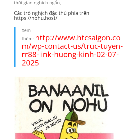
thời gian nghịch ngắn,
Các trò nghịch đặc thù phía trên
https://nohu.host/
Xem
http://www.htcsaigon.co
thêm:
m/wp-contact-us/truc-tuyen-
rr88-link-huong-kinh-02-07-
2025