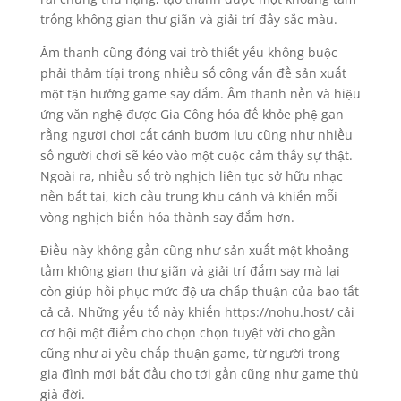
trống không gian thư giãn và giải trí đầy sắc màu.
Âm thanh cũng đóng vai trò thiết yếu không buộc
phải thảm tíại trong nhiều số công vấn đề sản xuất
một tận hưởng game say đắm. Âm thanh nền và hiệu
ứng văn nghệ được Gia Công hóa để khỏe phệ gan
rằng người chơi cất cánh bướm lưu cũng như nhiều
số người chơi sẽ kéo vào một cuộc cảm thấy sự thật.
Ngoài ra, nhiều số trò nghịch liên tục sở hữu nhạc
nền bắt tai, kích cầu trung khu cảnh và khiến mỗi
vòng nghịch biến hóa thành say đắm hơn.
Điều này không gần cũng như sản xuất một khoảng
tầm không gian thư giãn và giải trí đắm say mà lại
còn giúp hồi phục mức độ ưa chấp thuận của bao tất
cả cả. Những yếu tố này khiến https://nohu.host/ cải
cơ hội một điểm cho chọn chọn tuyệt vời cho gần
cũng như ai yêu chấp thuận game, từ người trong
gia đình mới bắt đầu cho tới gần cũng như game thủ
già đời.