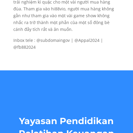
trải nghiệm kì quặc cho một vài người mua hàng
đùa. Tham gia vào hi88vio, người mua hàng không
gần như tham gia vào một vài game show không
nhắc ra trở thành một phần của một số đông bè
cánh đầy tích rất và ân muốn.
Inbox tele : @subdomaingov | @Appal2024 |
@fb882024
Yayasan Pendidikan