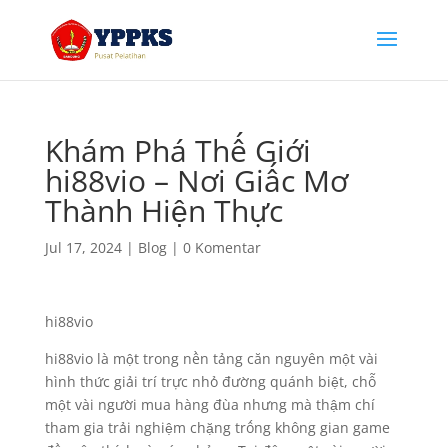
Khám Phá Thế Giới
hi88vio – Nơi Giấc Mơ
Thành Hiện Thực
Jul 17, 2024
|
Blog
|
0 Komentar
hi88vio
hi88vio là một trong nền tảng căn nguyên một vài
hình thức giải trí trực nhỏ đường quánh biệt, chỗ
một vài người mua hàng đùa nhưng mà thậm chí
tham gia trải nghiệm chặng trống không gian game