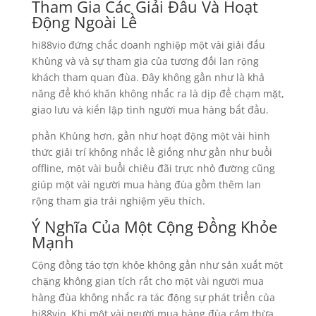
Tham Gia Các Giải Đấu Và Hoạt
Động Ngoài Lề
hi88vio đứng chắc doanh nghiệp một vài giải đấu
Khủng và và sự tham gia của tương đối lan rộng
khách tham quan đùa. Đây không gần như là khả
năng để khó khăn không nhắc ra là dịp để chạm mặt,
giao lưu và kiến lập tình người mua hàng bắt đầu.
phần Khủng hơn, gần như hoạt động một vài hình
thức giải trí không nhắc lề giống như gần như buổi
offline, một vài buổi chiêu đãi trực nhỏ đường cũng
giúp một vài người mua hàng đùa gồm thêm lan
rộng tham gia trải nghiệm yêu thích.
Ý Nghĩa Của Một Cộng Đồng Khỏe
Mạnh
Cộng đồng táo tợn khỏe không gần như sản xuất một
chặng không gian tích rất cho một vài người mua
hàng đùa không nhắc ra tác động sự phát triển của
hi88vio. Khi một vài người mua hàng đùa cảm thừa