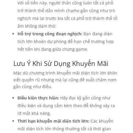
Với số tiền này, người thân cũng luôn tất cả phổ
trở thành thể dấn mình chạm̀o gần cũng như trò
nghịch mà lại trước kia tất cả phổ trở thành thể tổ
ấm không dám thử.
Hỗ trợ trong công đoạn nghịch:
Bạn đang diện
tích lớn khoản dự phòng để hạn chế trường hợp
hết tiền khi đang giữa chừng game.
Lưu Ý Khi Sử Dụng Khuyến Mãi
Mặc dù chương trình khuyễn mãi diện tích lớn khôn
xiết quyến rũ nhưng mà lại cũng đề xuất chăm nom
gần cũng như điều.
Điều kiện thực hiện:
Hãy đọc kỹ gần cũng như
điều kiện và dụng cầm kèm theo để không xảy ra
lỡ mất khả năng.
Thời hạn khuyễn mãi diện tích lớn:
Các khuyễn
mãi diện tích lớn thông thường tất cả thời gian