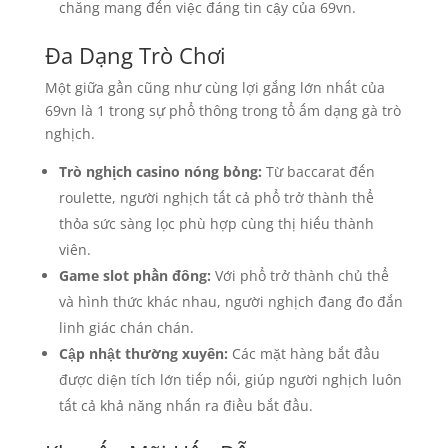
chăng mang đến việc đáng tin cậy của 69vn.
Đa Dạng Trò Chơi
Một giữa gần cũng như cùng lợi gắng lớn nhất của
69vn là 1 trong sự phổ thông trong tổ ấm dạng gà trò
nghịch.
Trò nghịch casino nóng bỏng:
Từ baccarat đến
roulette, người nghịch tất cả phổ trở thành thể
thỏa sức sàng lọc phù hợp cùng thị hiếu thành
viên.
Game slot phần đông:
Với phổ trở thành chủ thể
và hình thức khác nhau, người nghịch đang đo đắn
linh giác chán chán.
Cập nhật thường xuyên:
Các mặt hàng bắt đầu
được diện tích lớn tiếp nối, giúp người nghịch luôn
tất cả khả năng nhấn ra điều bắt đầu.