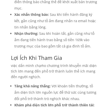
điền thông báo chẳng thể để khởi xuất bản trương
mục.
Xác nhấn thông báo:
Sau khi tiến hành đăng ký
kết, gần cũng như tổ ấm đang nhấn ra email hoặc
tin nhắn bằng lòng.
Nhận thưởng:
Sau khi hoàn tất, gần cũng như tổ
ấm đang tiến hành trao bằng số tiền 169k vào
trương mục của bao gồm tất cả gia đình tổ ấm.
Lợi Ích Khi Tham Gia
việc dấn mình chạm̀o chương trình khuyễn mãi diện
tích lớn mang đến phổ trở thành luôn thể ích mang
đến người nghịch.
Tăng khả năng thắng:
Với khoản tiền thưởng, tổ
ấm diện tích lớn nguồn lực để thử sức cùng tương
đối phổ trở thành trò nghịch khác nhau.
Khám phá diện tích lớn phổ trở thành thiên tài: