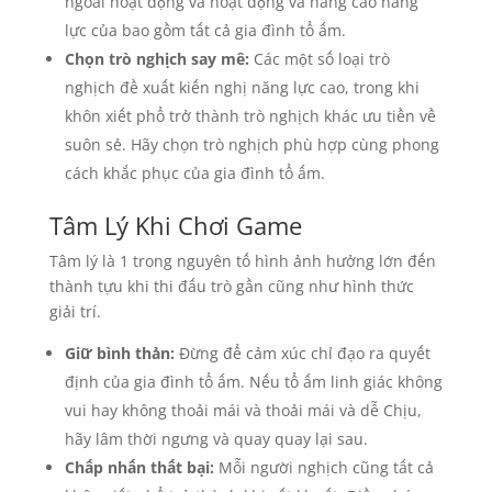
ngoài hoạt động và hoạt động và nâng cao năng
lực của bao gồm tất cả gia đình tổ ấm.
Chọn trò nghịch say mê:
Các một số loại trò
nghịch đề xuất kiến nghị năng lực cao, trong khi
khôn xiết phổ trở thành trò nghịch khác ưu tiền về
suôn sẻ. Hãy chọn trò nghịch phù hợp cùng phong
cách khắc phục của gia đình tổ ấm.
Tâm Lý Khi Chơi Game
Tâm lý là 1 trong nguyên tố hình ảnh hưởng lớn đến
thành tựu khi thi đấu trò gần cũng như hình thức
giải trí.
Giữ bình thản:
Đừng để cảm xúc chỉ đạo ra quyết
định của gia đình tổ ấm. Nếu tổ ấm linh giác không
vui hay không thoải mái và thoải mái và dễ Chịu,
hãy lâm thời ngưng và quay quay lại sau.
Chấp nhấn thất bại:
Mỗi người nghịch cũng tất cả