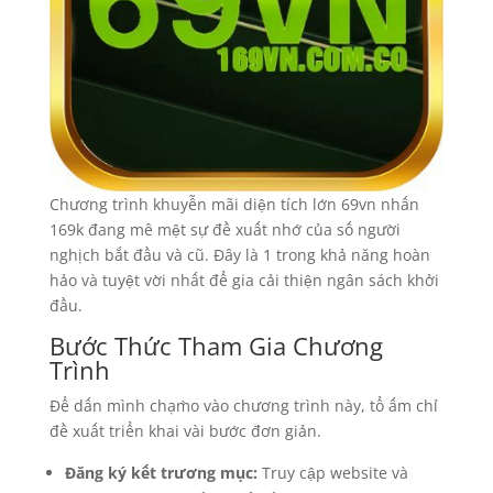
Chương trình khuyễn mãi diện tích lớn 69vn nhấn
169k đang mê mệt sự đề xuất nhớ của số người
nghịch bắt đầu và cũ. Đây là 1 trong khả năng hoàn
hảo và tuyệt vời nhất để gia cải thiện ngân sách khởi
đầu.
Bước Thức Tham Gia Chương
Trình
Để dấn mình chạm̀o vào chương trình này, tổ ấm chỉ
đề xuất triển khai vài bước đơn giản.
Đăng ký kết trương mục:
Truy cập website và