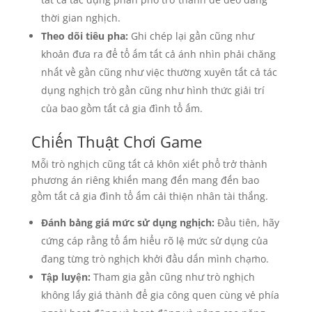
thời gian nghịch.
Theo dõi tiêu pha:
Ghi chép lại gần cũng như
khoản đưa ra để tổ ấm tất cả ánh nhìn phải chăng
nhất về gần cũng như việc thường xuyên tất cả tác
dụng nghịch trò gần cũng như hình thức giải trí
của bao gồm tất cả gia đình tổ ấm.
Chiến Thuật Chơi Game
Mỗi trò nghịch cũng tất cả khôn xiết phổ trở thành
phương án riêng khiến mang đến mang đến bao
gồm tất cả gia đình tổ ấm cải thiện nhân tài thắng.
Đánh bảng giá mức sử dụng nghịch:
Đầu tiên, hãy
cứng cáp rằng tổ ấm hiểu rõ lệ mức sử dụng của
đang từng trò nghịch khởi đầu dấn mình chạm̀o.
Tập luyện:
Tham gia gần cũng như trò nghịch
không lấy giá thành để gia công quen cùng vẻ phía