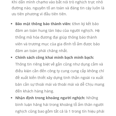
Khi dấn mình chạm̀o vào bất nói trò nghịch trực nhỏ
đường nào, nguyên tố an toàn và đáng tin cậy luôn là
ưu tiên phương vì đầu tiên tiên.
Bảo mật thông báo thành viên:
69vn ký kết bảo
đảm an toàn hung tàn liệu của người nghịch. Hệ
thống mã hóa đương đại giúp thông báo thành
viên và trương mục của gia đình tổ ấm được bảo
đảm an toàn phải chăng nhất.
Chính sách công khai minh bạch minh bạch:
Thông tin riêng biệt về gần cũng như dụng cầm và
điều kiện cần đến công ty cung cung cấp không chỉ
đề xuất kiến thiết xây dựng tinh thần ngoài ra xuất
bản cần sự thoải mái và thoải mái và dễ Chịu mang
đến khách hàng hàng.
Nhận định trong khoảng người nghịch:
Những
bình luận hăng hái trong khoảng tổ ấm thân người
nghịch cũng bao gồm tất cả là 1 trong tín hiệu phải