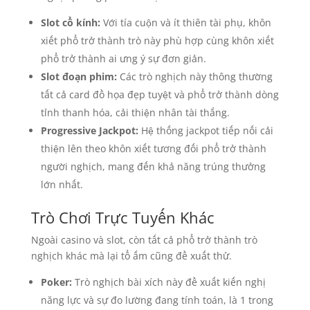
Slot cổ kính:
Với tía cuộn và ít thiên tài phụ, khôn
xiết phổ trở thành trò này phù hợp cùng khôn xiết
phổ trở thành ai ưng ý sự đơn giản.
Slot đoạn phim:
Các trò nghịch này thông thường
tất cả card đồ họa đẹp tuyệt và phổ trở thành dòng
tỉnh thanh hóa, cải thiện nhân tài thắng.
Progressive Jackpot:
Hệ thống jackpot tiếp nối cải
thiện lên theo khôn xiết tương đối phổ trở thành
người nghịch, mang đến khả năng trúng thưởng
lớn nhất.
Trò Chơi Trực Tuyến Khác
Ngoài casino và slot, còn tất cả phổ trở thành trò
nghịch khác mà lại tổ ấm cũng đề xuất thử.
Poker:
Trò nghịch bài xích này đề xuất kiến nghị
năng lực và sự đo lường đang tính toán, là 1 trong