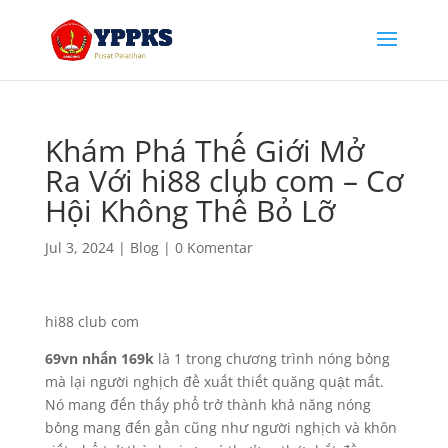
Khám Phá Thế Giới Mở
Ra Với hi88 club com – Cơ
Hội Không Thể Bỏ Lỡ
Jul 3, 2024
|
Blog
|
0 Komentar
hi88 club com
69vn nhấn 169k
là 1 trong chương trình nóng bỏng
mà lại người nghịch đề xuất thiết quăng quật mất.
Nó mang đến thấy phổ trở thành khả năng nóng
bỏng mang đến gần cũng như người nghịch và khôn