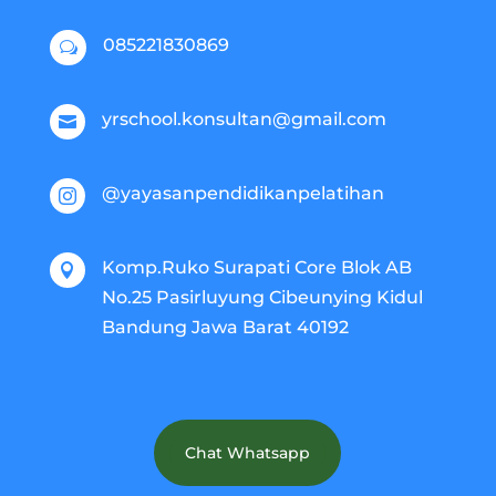
085221830869
w
yrschool.konsultan@gmail.com

@yayasanpendidikanpelatihan

Komp.Ruko Surapati Core Blok AB

No.25 Pasirluyung Cibeunying Kidul
Bandung Jawa Barat 40192
Chat Whatsapp