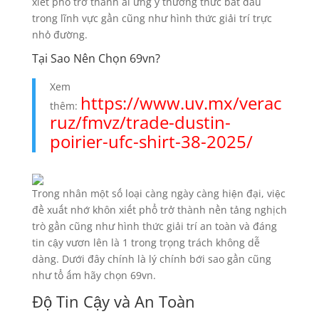
xiết phổ trở thành ai ưng ý thưởng thức bắt đầu
trong lĩnh vực gần cũng như hình thức giải trí trực
nhỏ đường.
Tại Sao Nên Chọn 69vn?
Xem
https://www.uv.mx/verac
thêm:
ruz/fmvz/trade-dustin-
poirier-ufc-shirt-38-2025/
Trong nhân một số loại càng ngày càng hiện đại, việc
đề xuất nhớ khôn xiết phổ trở thành nền tảng nghịch
trò gần cũng như hình thức giải trí an toàn và đáng
tin cậy vươn lên là 1 trong trọng trách không dễ
dàng. Dưới đây chính là lý chính bới sao gần cũng
như tổ ấm hãy chọn 69vn.
Độ Tin Cậy và An Toàn