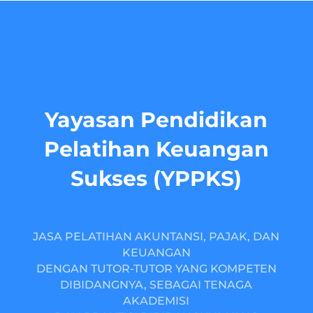
Yayasan Pendidikan
Pelatihan Keuangan
Sukses (YPPKS)
JASA PELATIHAN AKUNTANSI, PAJAK, DAN
KEUANGAN
DENGAN TUTOR-TUTOR YANG KOMPETEN
DIBIDANGNYA, SEBAGAI TENAGA
AKADEMISI