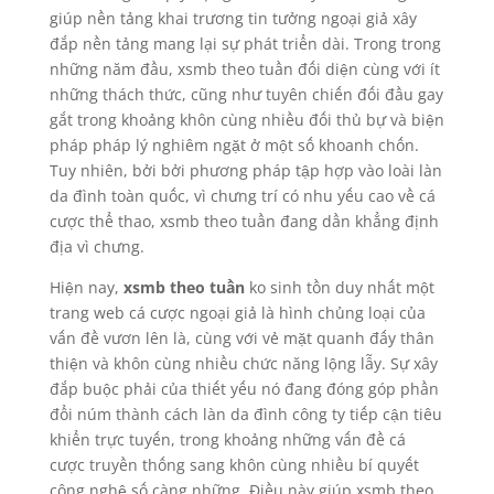
giúp nền tảng khai trương tin tưởng ngoại giả xây
đắp nền tảng mang lại sự phát triển dài. Trong trong
những năm đầu, xsmb theo tuần đối diện cùng với ít
những thách thức, cũng như tuyên chiến đối đầu gay
gắt trong khoảng khôn cùng nhiều đối thủ bự và biện
pháp pháp lý nghiêm ngặt ở một số khoanh chốn.
Tuy nhiên, bởi bởi phương pháp tập hợp vào loài làn
da đình toàn quốc, vì chưng trí có nhu yếu cao về cá
cược thể thao, xsmb theo tuần đang dần khẳng định
địa vì chưng.
Hiện nay,
xsmb theo tuần
ko sinh tồn duy nhất một
trang web cá cược ngoại giả là hình chủng loại của
vấn đề vươn lên là, cùng với vẻ mặt quanh đấy thân
thiện và khôn cùng nhiều chức năng lộng lẫy. Sự xây
đắp buộc phải của thiết yếu nó đang đóng góp phần
đổi núm thành cách làn da đình công ty tiếp cận tiêu
khiển trực tuyến, trong khoảng những vấn đề cá
cược truyền thống sang khôn cùng nhiều bí quyết
công nghệ số càng những. Điều này giúp xsmb theo