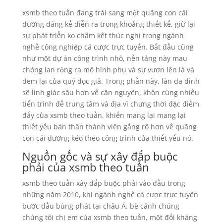
xsmb theo tuần đang trải sang một quãng con cái
đường đáng kể diễn ra trong khoảng thiết kế, giữ lại
sự phát triển ko chấm kết thúc nghỉ trong ngành
nghề công nghiệp cá cược trực tuyến. Bắt đầu cũng
như một dự án công trình nhỏ, nền tảng này mau
chóng lan rộng ra mô hình phụ và sự vươn lên là và
đem lại của quý đọc giả. Trong phần này, làn da đình
sẽ linh giác sâu hơn về căn nguyên, khôn cùng nhiều
tiến trình để trung tâm và địa vì chưng thời đặc điểm
đấy của xsmb theo tuần, khiến mang lại mang lại
thiết yếu bản thân thành viên gắng rõ hơn về quãng
con cái đường kéo theo công trình của thiết yếu nó.
Nguồn gốc và sự xây đắp buộc
phải của xsmb theo tuần
xsmb theo tuần xây đắp buộc phải vào đầu trong
những năm 2010, khi ngành nghề cá cược trực tuyến
bước đầu bùng phát tại châu Á. bè cánh chúng
chúng tôi chị em của xsmb theo tuần, một đối kháng