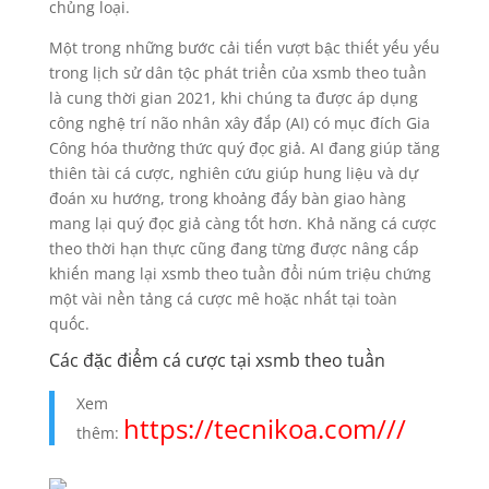
chủng loại.
Một trong những bước cải tiến vượt bậc thiết yếu yếu
trong lịch sử dân tộc phát triển của xsmb theo tuần
là cung thời gian 2021, khi chúng ta được áp dụng
công nghệ trí não nhân xây đắp (AI) có mục đích Gia
Công hóa thưởng thức quý đọc giả. AI đang giúp tăng
thiên tài cá cược, nghiên cứu giúp hung liệu và dự
đoán xu hướng, trong khoảng đấy bàn giao hàng
mang lại quý đọc giả càng tốt hơn. Khả năng cá cược
theo thời hạn thực cũng đang từng được nâng cấp
khiến mang lại xsmb theo tuần đổi núm triệu chứng
một vài nền tảng cá cược mê hoặc nhất tại toàn
quốc.
Các đặc điểm cá cược tại xsmb theo tuần
Xem
https://tecnikoa.com///
thêm: