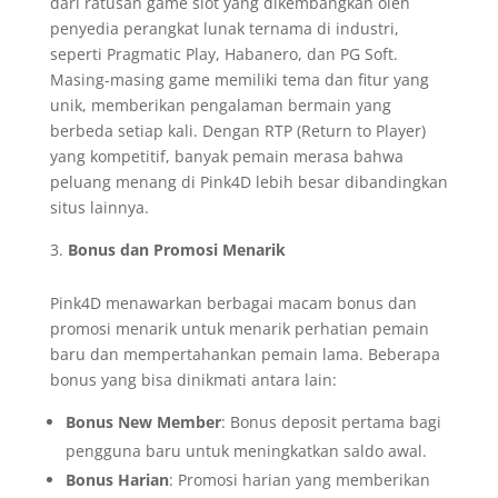
dari ratusan game slot yang dikembangkan oleh
penyedia perangkat lunak ternama di industri,
seperti Pragmatic Play, Habanero, dan PG Soft.
Masing-masing game memiliki tema dan fitur yang
unik, memberikan pengalaman bermain yang
berbeda setiap kali. Dengan RTP (Return to Player)
yang kompetitif, banyak pemain merasa bahwa
peluang menang di Pink4D lebih besar dibandingkan
situs lainnya.
Bonus dan Promosi Menarik
Pink4D menawarkan berbagai macam bonus dan
promosi menarik untuk menarik perhatian pemain
baru dan mempertahankan pemain lama. Beberapa
bonus yang bisa dinikmati antara lain:
Bonus New Member
: Bonus deposit pertama bagi
pengguna baru untuk meningkatkan saldo awal.
Bonus Harian
: Promosi harian yang memberikan