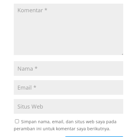
Simpan nama, email, dan situs web saya pada
peramban ini untuk komentar saya berikutnya.