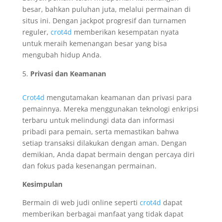
besar, bahkan puluhan juta, melalui permainan di
situs ini. Dengan jackpot progresif dan turnamen
reguler,
crot4d
memberikan kesempatan nyata
untuk meraih kemenangan besar yang bisa
mengubah hidup Anda.
Privasi dan Keamanan
Crot4d
mengutamakan keamanan dan privasi para
pemainnya. Mereka menggunakan teknologi enkripsi
terbaru untuk melindungi data dan informasi
pribadi para pemain, serta memastikan bahwa
setiap transaksi dilakukan dengan aman. Dengan
demikian, Anda dapat bermain dengan percaya diri
dan fokus pada kesenangan permainan.
Kesimpulan
Bermain di web judi online seperti
crot4d
dapat
memberikan berbagai manfaat yang tidak dapat