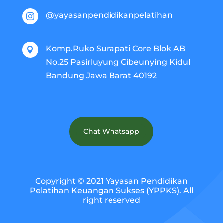
@yayasanpendidikanpelatihan

Komp.Ruko Surapati Core Blok AB

No.25 Pasirluyung Cibeunying Kidul
Bandung Jawa Barat 40192
Chat Whatsapp
Copyright © 2021 Yayasan Pendidikan
Pelatihan Keuangan Sukses (YPPKS). All
right reserved