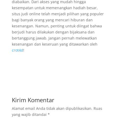
diabaikan. Dari akses yang mudah hingga
kesempatan untuk memenangkan hadiah besar,
situs judi online telah menjadi pilihan yang populer
bagi banyak orang yang mencari hiburan dan
kesenangan. Namun, penting untuk diingat bahwa
berjudi harus dilakukan dengan bijaksana dan
bertanggung jawab. Jangan pernah melewatkan
kesenangan dan keseruan yang ditawarkan oleh
crot4d
!
Kirim Komentar
Alamat email Anda tidak akan dipublikasikan.
Ruas
yang wajib ditandai
*