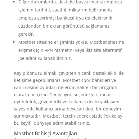
Diğer durumlarda, desteğe başvurmanız empieza
işlemin tarihini, saatini, miktarını belirtmeniz
empieza çevrimiçi bankacılık ya da elektronik
cüzdandan bir ekran görüntüsü sağlamanız
gerekir.
Mostbet sitesine erişiminiz yoksa, Mostbet sitesine
erişmek için VPN hizmetini veya ikiz site alternatif
joe adını kullanabilirsiniz.
Kayıp bonusu almak için sitenin canlı destek ekibi ile
iletişime geçebilirsiniz. Mostbet spor bahisleri ve
canlı casino oyunları nelerdir, kaliteli bir program
olarak öne çıkar. Geniş oyun seçenekleri, mobil
uyumluluk, güvenilirlik ve kullanıcı dostu yaklaşımı
sayesinde kullanıcılarına heyecan dolu bir deneyim
sunmaktadır. Mostbet’i tercih ederek sizde ?ok kolay
bu keyifli dünyaya adım atabilirsiniz.
Mostbet Bahisçi Avantajları