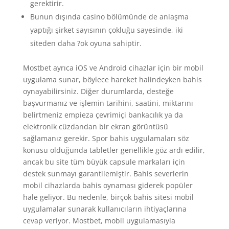
gerektirir.
Bunun dışında casino bölümünde de anlaşma
yaptığı şirket sayısının çokluğu sayesinde, iki
siteden daha ?ok oyuna sahiptir.
Mostbet ayrıca iOS ve Android cihazlar için bir mobil
uygulama sunar, böylece hareket halindeyken bahis
oynayabilirsiniz. Diğer durumlarda, desteğe
başvurmanız ve işlemin tarihini, saatini, miktarını
belirtmeniz empieza çevrimiçi bankacılık ya da
elektronik cüzdandan bir ekran görüntüsü
sağlamanız gerekir. Spor bahis uygulamaları söz
konusu olduğunda tabletler genellikle göz ardı edilir,
ancak bu site tüm büyük capsule markaları için
destek sunmayı garantilemiştir. Bahis severlerin
mobil cihazlarda bahis oynaması giderek popüler
hale geliyor. Bu nedenle, birçok bahis sitesi mobil
uygulamalar sunarak kullanıcıların ihtiyaçlarına
cevap veriyor. Mostbet, mobil uygulamasıyla