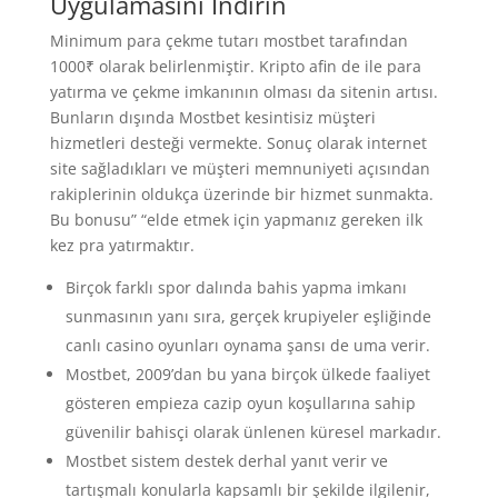
Uygulamasını Indirin
Minimum para çekme tutarı mostbet tarafından
1000₹ olarak belirlenmiştir. Kripto afin de ile para
yatırma ve çekme imkanının olması da sitenin artısı.
Bunların dışında Mostbet kesintisiz müşteri
hizmetleri desteği vermekte. Sonuç olarak internet
site sağladıkları ve müşteri memnuniyeti açısından
rakiplerinin oldukça üzerinde bir hizmet sunmakta.
Bu bonusu” “elde etmek için yapmanız gereken ilk
kez pra yatırmaktır.
Birçok farklı spor dalında bahis yapma imkanı
sunmasının yanı sıra, gerçek krupiyeler eşliğinde
canlı casino oyunları oynama şansı de uma verir.
Mostbet, 2009’dan bu yana birçok ülkede faaliyet
gösteren empieza cazip oyun koşullarına sahip
güvenilir bahisçi olarak ünlenen küresel markadır.
Mostbet sistem destek derhal yanıt verir ve
tartışmalı konularla kapsamlı bir şekilde ilgilenir,