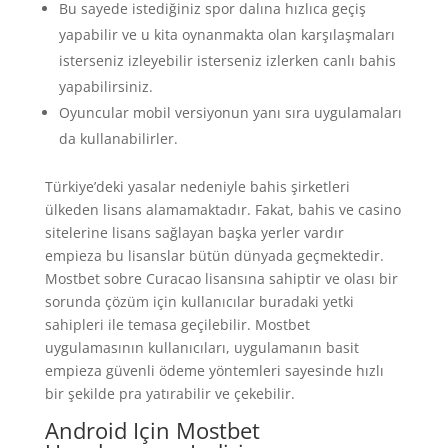
Bu sayede istediğiniz spor dalına hızlıca geçiş
yapabilir ve u kita oynanmakta olan karşılaşmaları
isterseniz izleyebilir isterseniz izlerken canlı bahis
yapabilirsiniz.
Oyuncular mobil versiyonun yanı sıra uygulamaları
da kullanabilirler.
Türkiye’deki yasalar nedeniyle bahis şirketleri
ülkeden lisans alamamaktadır. Fakat, bahis ve casino
sitelerine lisans sağlayan başka yerler vardır
empieza bu lisanslar bütün dünyada geçmektedir.
Mostbet sobre Curacao lisansına sahiptir ve olası bir
sorunda çözüm için kullanıcılar buradaki yetki
sahipleri ile temasa geçilebilir. Mostbet
uygulamasının kullanıcıları, uygulamanın basit
empieza güvenli ödeme yöntemleri sayesinde hızlı
bir şekilde pra yatırabilir ve çekebilir.
Android Için Mostbet