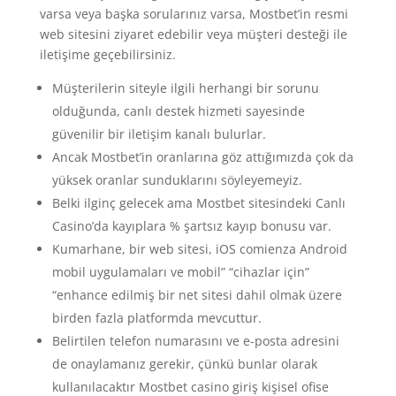
varsa veya başka sorularınız varsa, Mostbet’in resmi
web sitesini ziyaret edebilir veya müşteri desteği ile
iletişime geçebilirsiniz.
Müşterilerin siteyle ilgili herhangi bir sorunu
olduğunda, canlı destek hizmeti sayesinde
güvenilir bir iletişim kanalı bulurlar.
Ancak Mostbet’in oranlarına göz attığımızda çok da
yüksek oranlar sunduklarını söyleyemeyiz.
Belki ilginç gelecek ama Mostbet sitesindeki Canlı
Casino’da kayıplara % şartsız kayıp bonusu var.
Kumarhane, bir web sitesi, iOS comienza Android
mobil uygulamaları ve mobil” “cihazlar için”
“enhance edilmiş bir net sitesi dahil olmak üzere
birden fazla platformda mevcuttur.
Belirtilen telefon numarasını ve e-posta adresini
de onaylamanız gerekir, çünkü bunlar olarak
kullanılacaktır Mostbet casino giriş kişisel ofise