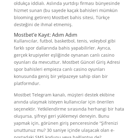
oldukça iddialı. Aslında yurtdışı firması bünyesinde
hizmet sunan (bu sayede kaçak bahisleri mümkün
blooming getiren) Mostbet bahis sitesi, Türkçe
desteğini de ihmal etmemiş.
Mostbet’e Kayıt: Adım Adım
Kullanıcılar, futbol, ​​basketbol, ​​tenis, voleybol gibi
farklı spor dallarında bahis yapabilirler. Ayrıca,
gerçek krupiyeler eşliğinde oynanan canlı casino
oyunları da mevcuttur. Mostbet Güncel Giriş Adresi
spor bahisleri empieza canlı casino oyunları
konusunda geniş bir yelpazeye sahip olan bir
platformdur.
Mostbet Telegram kanalı, müşteri destek ekibine
anında ulaşmak isteyen kullanıcılar için önerilen
seçenektir. Yetkilendirme sırasında herhangi bir hata
oluşursa, şifreyi geri yüklemeyi deneyin. Bunu
yapmak için, görünen giriş penceresinde “Şifrenizi
unuttunuz mu? 30 saniye içinde ulaşacak olan e-
postadaki SMS kodunu veya bağlantıyı de?