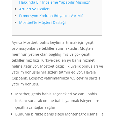
Hakkında Bir Inceleme Yapabilir Misiniz?
Artıları Ve Eksileri
Promosyon Koduna Ihtiyacım Var Mı?
Mostbet’te Müşteri Desteği
Ayrıca Mostbet, bahis keyfini artırmak için çeşitli
promosyonlar ve teklifler sunmaktadır. Müşteri
memnuniyetine olan bağlılığımız ve çok çeşitli
tekliflerimiz bizi Türkiye’deki en iyi bahis hizmeti
haline getiriyor. Mostbet cazip ilk üyelik bonusları ve
yatırım bonuslarıyla sizleri tatmin ediyor. Havale,
Cepbank, Ecopayz yatırımlarınıza %5 çevrim şartsız
yatırım bonusu.
Mostbet, geniş bahis seçenekleri ve canlı bahis
imkanı sunarak online bahis yapmak isteyenlere
çeşitli avantajlar sağlar.
Bununla birlikte bahis sitesi Montenegro lisansı ile