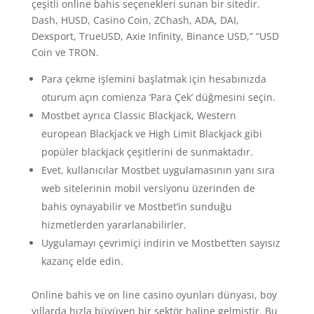
çeşitli online bahis seçenekleri sunan bir sitedir.
Dash, HUSD, Casino Coin, ZChash, ADA, DAI,
Dexsport, TrueUSD, Axie Infinity, Binance USD,” “USD
Coin ve TRON.
Para çekme işlemini başlatmak için hesabınızda
oturum açın comienza ‘Para Çek’ düğmesini seçin.
Mostbet ayrıca Classic Blackjack, Western
european Blackjack ve High Limit Blackjack gibi
popüler blackjack çeşitlerini de sunmaktadır.
Evet, kullanıcılar Mostbet uygulamasının yanı sıra
web sitelerinin mobil versiyonu üzerinden de
bahis oynayabilir ve Mostbet’in sunduğu
hizmetlerden yararlanabilirler.
Uygulamayı çevrimiçi indirin ve Mostbet’ten sayısız
kazanç elde edin.
Online bahis ve on line casino oyunları dünyası, boy
yıllarda hızla büyüyen bir sektör haline gelmiştir. Bu