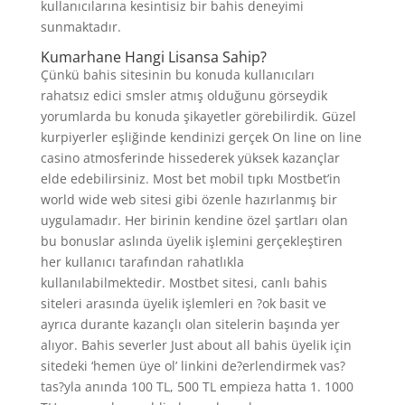
kullanıcılarına kesintisiz bir bahis deneyimi
sunmaktadır.
Kumarhane Hangi Lisansa Sahip?
Çünkü bahis sitesinin bu konuda kullanıcıları
rahatsız edici smsler atmış olduğunu görseydik
yorumlarda bu konuda şikayetler görebilirdik. Güzel
kurpiyerler eşliğinde kendinizi gerçek On line on line
casino atmosferinde hissederek yüksek kazançlar
elde edebilirsiniz. Most bet mobil tıpkı Mostbet’in
world wide web sitesi gibi özenle hazırlanmış bir
uygulamadır. Her birinin kendine özel şartları olan
bu bonuslar aslında üyelik işlemini gerçekleştiren
her kullanıcı tarafından rahatlıkla
kullanılabilmektedir. Mostbet sitesi, canlı bahis
siteleri arasında üyelik işlemleri en ?ok basit ve
ayrıca durante kazançlı olan sitelerin başında yer
alıyor. Bahis severler Just about all bahis üyelik için
sitedeki ‘hemen üye ol’ linkini de?erlendirmek vas?
tas?yla anında 100 TL, 500 TL empieza hatta 1. 1000