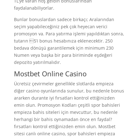
TL’ye varan hoş geldin bonuslarından
faydalanabiliyorlar.
Bunlar bonuslardan sadece birkaçı; Aralarından
seçim yapabileceğiniz pek çok heyecan verici
promosyon va. Para yatırma işlemi yapıldıktan sonra,
tutarın 5’i bonus hesabınıza eklenecektir. 250
bedava dönüşü garantilemek için minimum 230
Numen veya başka bir para biriminde eşdeğeri
depozito yatırılmalıdır.
Mostbet Online Casino
Ücretsiz çevirmeler genellikle slotlarda empieza
diğer casino oyunlarında sunulur, bu nedenle bonus
ararken durante iyi fırsatları kontrol ettiğinizden
emin olun. Promosyon Kodları çeşitli spor bahisleri
empieza bahis siteleri için mevcuttur, bu nedenle
herhangi bir bahis oynamadan önce en faydal?
fırsatları kontrol ettiğinizden emin olun. Mostbet
sitesi canlı online casino, spor bahisleri empieza