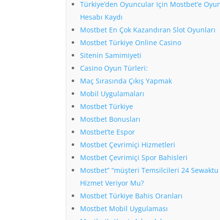
Türkiye’den Oyuncular Için Mostbet’e Oyu
Hesabı Kaydı
Mostbet En Çok Kazandıran Slot Oyunları
Mostbet Türkiye Online Casino
Sitenin Samimiyeti
Casino Oyun Türleri:
Maç Sırasında Çıkış Yapmak
Mobil Uygulamaları
Mostbet Türkiye
Mostbet Bonusları
Mostbet’te Espor
Mostbet Çevrimiçi Hizmetleri
Mostbet Çevrimiçi Spor Bahisleri
Mostbet” “müşteri Temsilcileri 24 Sewaktu
Hizmet Veriyor Mu?
Mostbet Türkiye Bahis Oranları
Mostbet Mobil Uygulaması