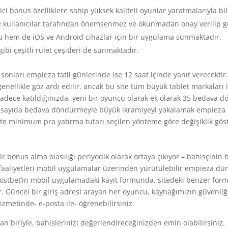
ekici bonus özelliklere sahip yüksek kaliteli oyunlar yaratmalarıyla bil
 kullanıcılar tarafından önemsenmez ve okunmadan onay verilip ge
u hem de iOS ve Android cihazlar için bir uygulama sunmaktadır.
bi çeşitli rulet çeşitleri de sunmaktadır.
onları empieza tatil günlerinde ise 12 saat içinde yanıt verecektir
nellikle göz ardı edilir, ancak bu site tüm büyük tablet markaları 
Sadece katıldığınızda, yeni bir oyuncu olarak ek olarak 35 bedava 
ok sayıda bedava döndürmeyle büyük ikramiyeyi yakalamak empieza
’te minimum pra yatırma tutarı seçilen yönteme göre değişiklik göst
r bonus alma olasılığı periyodik olarak ortaya çıkıyor – bahisçinin 
 faaliyetleri mobil uygulamalar üzerinden yürütülebilir empieza dü
 Mostbet’in mobil uygulamadaki kayıt formunda, sitedeki benzer fo
tur. Güncel bir giriş adresi arayan her oyuncu, kaynağımızın güvenl
hizmetinde- e-posta ile- öğrenebilirsiniz.
 biriyle, bahislerinizi değerlendireceğinizden emin olabilirsiniz.