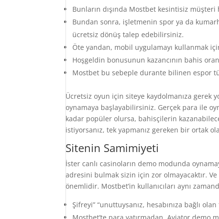
Bunların dışında Mostbet kesintisiz müşteri 
Bundan sonra, işletmenin spor ya da kumarh
ücretsiz dönüş talep edebilirsiniz.
Öte yandan, mobil uygulamayı kullanmak için
Hoşgeldin bonusunun kazancının bahis oranı 
Mostbet bu sebeple durante bilinen espor t
Ücretsiz oyun için siteye kaydolmanıza gerek 
oynamaya başlayabilirsiniz. Gerçek para ile oyna
kadar popüler olursa, bahisçilerin kazanabilece
istiyorsanız, tek yapmanız gereken bir ortak o
Sitenin Samimiyeti
İster canlı casinoların demo modunda oynamayı 
adresini bulmak sizin için zor olmayacaktır. V
önemlidir. Mostbet’in kullanıcıları aynı zamanda
Şifreyi” “unuttuysanız, hesabınıza bağlı olan
Mostbet’te para yatırmadan, Aviator demo