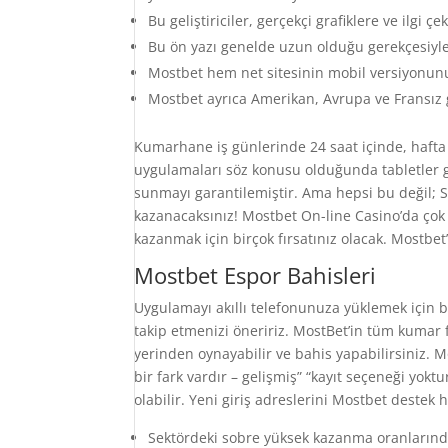
Bu geliştiriciler, gerçekçi grafiklere ve ilgi ç
Bu ön yazı genelde uzun olduğu gerekçesiyle
Mostbet hem net sitesinin mobil versiyonun
Mostbet ayrıca Amerikan, Avrupa ve Fransız gi
Kumarhane iş günlerinde 24 saat içinde, hafta s
uygulamaları söz konusu olduğunda tabletler ge
sunmayı garantilemiştir. Ama hepsi bu değil; 
kazanacaksınız! Mostbet On-line Casino’da ç
kazanmak için birçok fırsatınız olacak. Mostbet
Mostbet Espor Bahisleri
Uygulamayı akıllı telefonunuza yüklemek için bi
takip etmenizi öneririz. MostBet’in tüm kumar
yerinden oynayabilir ve bahis yapabilirsiniz.
bir fark vardır – gelişmiş” “kayıt seçeneği yok
olabilir. Yeni giriş adreslerini Mostbet destek 
Sektördeki sobre yüksek kazanma oranlarından