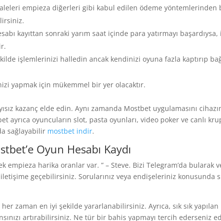
aleleri empieza diğerleri gibi kabul edilen ödeme yöntemlerinden b
irsiniz.
abı kayıttan sonraki yarım saat içinde para yatırmayı başardıysa, i
r.
kilde işlemlerinizi halledin ancak kendinizi oyuna fazla kaptırıp ba
nizi yapmak için mükemmel bir yer olacaktır.
ayısız kazanç elde edin. Aynı zamanda Mostbet uygulamasını cihazı
et ayrıca oyuncuların slot, pasta oyunları, video poker ve canlı kru
da sağlayabilir
mostbet indir
.
stbet’e Oyun Hesabı Kaydı
tek empieza harika oranlar var. ” – Steve. Bizi Telegram’da bularak v
 iletişime geçebilirsiniz. Sorularınız veya endişeleriniz konusunda 
 her zaman en iyi şekilde yararlanabilirsiniz. Ayrıca, sık sık yapılan
nızı artırabilirsiniz. Ne tür bir bahis yapmayı tercih ederseniz ed