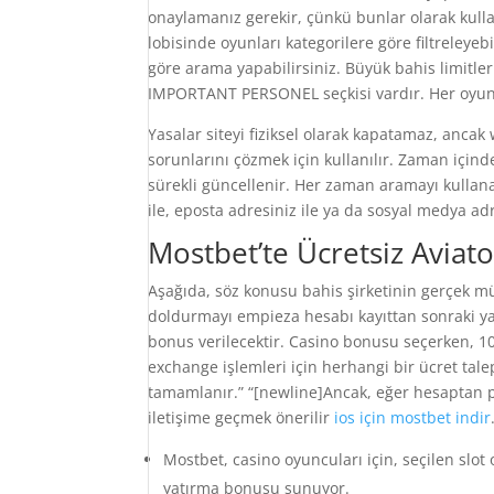
onaylamanız gerekir, çünkü bunlar olarak kullanı
lobisinde oyunları kategorilere göre filtreleye
göre arama yapabilirsiniz. Büyük bahis limitler
IMPORTANT PERSONEL seçkisi vardır. Her oyunda 
Yasalar siteyi fiziksel olarak kapatamaz, ancak 
sorunlarını çözmek için kullanılır. Zaman içinde
sürekli güncellenir. Her zaman aramayı kullanab
ile, eposta adresiniz ile ya da sosyal medya ad
Mostbet’te Ücretsiz Avi
Aşağıda, söz konusu bahis şirketinin gerçek mü
doldurmayı empieza hesabı kayıttan sonraki ya
bonus verilecektir. Casino bonusu seçerken, 100
exchange işlemleri için herhangi bir ücret tale
tamamlanır.” “[newline]Ancak, eğer hesaptan pa
iletişime geçmek önerilir
ios için mostbet indir
Mostbet, casino oyuncuları için, seçilen slot 
yatırma bonusu sunuyor.