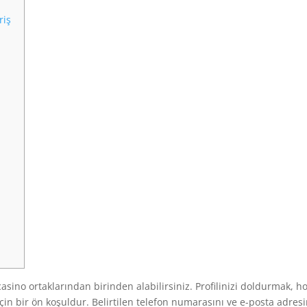
riş
i
a
sino ortaklarından birinden alabilirsiniz. Profilinizi doldurmak, h
in bir ön koşuldur. Belirtilen telefon numarasını ve e-posta adresi