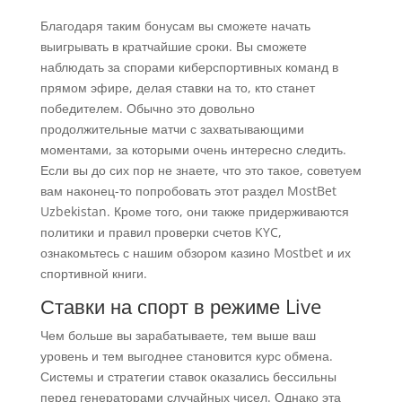
Благодаря таким бонусам вы сможете начать
выигрывать в кратчайшие сроки. Вы сможете
наблюдать за спорами киберспортивных команд в
прямом эфире, делая ставки на то, кто станет
победителем. Обычно это довольно
продолжительные матчи с захватывающими
моментами, за которыми очень интересно следить.
Если вы до сих пор не знаете, что это такое, советуем
вам наконец-то попробовать этот раздел MostBet
Uzbekistan. Кроме того, они также придерживаются
политики и правил проверки счетов KYC,
ознакомьтесь с нашим обзором казино Mostbet и их
спортивной книги.
Ставки на спорт в режиме Live
Чем больше вы зарабатываете, тем выше ваш
уровень и тем выгоднее становится курс обмена.
Системы и стратегии ставок оказались бессильны
перед генераторами случайных чисел. Однако эта