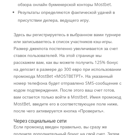
обзора онлайн букмекерской конторы Mostbet.
Результаты определяются фактической удачей в
присутствии дилера, ведущего игру.
Здесь вы регистрируетесь в выбранном вами турнире
или записываетесь в список участников кэш-игры.
Размер джекпота постепенно увеличивается за счет
ставок пользователей. На этой странице мы
расскажем вам, как вы можете получить 125% бонус
на депозит в размере до 300 евро при использовании
промокода MostBet «MOSTBETPT». На указанный
номер телефона будет отправлено SMS-сообщение с
кодом подтверждения. После этого ваш счет готов,
вам остается только войти в Mostbet. Имея промокод
MostBet, введите его в соответствующее поле ниже,
после чего активируется кнопка «Проверить».
Через социальные сети
Если промокод введен правильно, вы сразу же
получите дополнительный бонус на свой счет. Затем