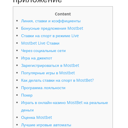
Content
Линия, ставки и коэффициенты
Бонусные предложения Mostbet
Ставки на спорт в режиме Live
Mostbet Live Ставки
Через социальные сети
Игра на джекпот
Зарегистрироваться в Mostbet
Популярные игры в Mostbet
Как делать ставки на спорт в MostBet?
Программа лояльности
Покер
Играть в онлайн-казино MostBet на реальные
деньги
Оценка Mostbet
Лучшие игровые автоматы