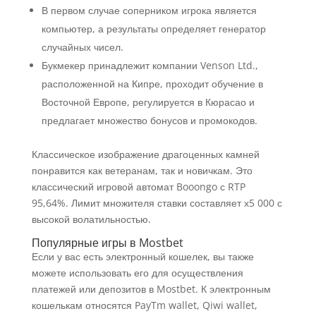
В первом случае соперником игрока является
компьютер, а результаты определяет генератор
случайных чисел.
Букмекер принадлежит компании Venson Ltd.,
расположенной на Кипре, проходит обучение в
Восточной Европе, регулируется в Кюрасао и
предлагает множество бонусов и промокодов.
Классическое изображение драгоценных камней
понравится как ветеранам, так и новичкам. Это
классический игровой автомат Booongo с RTP
95,64%. Лимит множителя ставки составляет х5 000 с
высокой волатильностью.
Популярные игры в Mostbet
Если у вас есть электронный кошелек, вы также
можете использовать его для осуществления
платежей или депозитов в Mostbet. К электронным
кошелькам относятся PayTm wallet, Qiwi wallet,