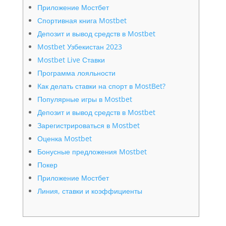
Приложение Мостбет
Спортивная книга Mostbet
Депозит и вывод средств в Mostbet
Mostbet Узбекистан 2023
Mostbet Live Ставки
Программа лояльности
Как делать ставки на спорт в MostBet?
Популярные игры в Mostbet
Депозит и вывод средств в Mostbet
Зарегистрироваться в Mostbet
Оценка Mostbet
Бонусные предложения Mostbet
Покер
Приложение Мостбет
Линия, ставки и коэффициенты