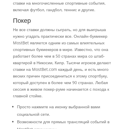
ставки на многочисленные спортивные события,
включая футбол, гандбол, теннис и другие.
Покер
Не все ставки должны сыграть, но для выигрыша
нужно угадать практически все. Онлайн-букмекер
MostBet является одним из самых влиятельных
спортивных букмекеров в мире. Известно, что она
работает более чем в 50 странах мира со штаб-
квартирой в Никосии, Кипр. Тысячи игроков делают
ставки на MostBet.com каждый день, и есть много
веских причин присоединиться к этому спортбуку,
который доступен в более чем 90 странах. Любая
сессия в живом покер-руме начинается с похода к
главной стойке.
Просто нажмите на иконку выбранной вами
социальной сети.
Возможности для прямых трансляций событий в