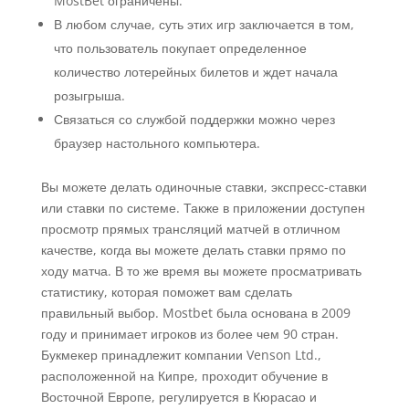
MostBet ограничены.
В любом случае, суть этих игр заключается в том,
что пользователь покупает определенное
количество лотерейных билетов и ждет начала
розыгрыша.
Связаться со службой поддержки можно через
браузер настольного компьютера.
Вы можете делать одиночные ставки, экспресс-ставки
или ставки по системе. Также в приложении доступен
просмотр прямых трансляций матчей в отличном
качестве, когда вы можете делать ставки прямо по
ходу матча. В то же время вы можете просматривать
статистику, которая поможет вам сделать
правильный выбор. Mostbet была основана в 2009
году и принимает игроков из более чем 90 стран.
Букмекер принадлежит компании Venson Ltd.,
расположенной на Кипре, проходит обучение в
Восточной Европе, регулируется в Кюрасао и