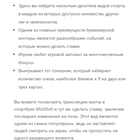
Здесь вы найдете несколько десятков видов спорта,
в каждом из которых доступно множество других
лиг и чемпионатов.
Одним из главных преимуществ букмекерской
конторы является разнообразие событий, на
которые можно делать ставки.
Игроки любят игровой автомат за многочисленные
бонусы.
Выигрывает тот соперник, который набирает
количество очков, наиболее близкое к 9 на двух или
трех картах.
Вы можете посмотреть трансляцию матча в
спортбуке Mostbet и тут же сделать ставку, заключив
последние изменения на поле. Этот вид является
одним из самых популярных, ведь он заставляет
людей смотреть на экран, чтобы не пропустить ни
одного решающего момента.