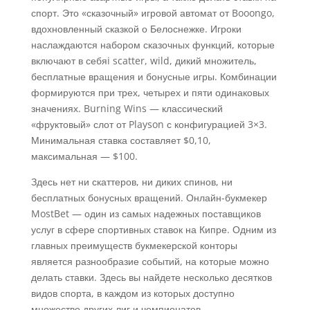
спорт. Это «сказочный» игровой автомат от Booongo,
вдохновленный сказкой о Белоснежке. Игроки
наслаждаются набором сказочных функций, которые
включают в себяi scatter, wild, дикий множитель,
бесплатные вращения и бонусные игры. Комбинации
формируются при трех, четырех и пяти одинаковых
значениях. Burning Wins — классический
«фруктовый» слот от Playson с конфигурацией 3×3.
Минимальная ставка составляет $0,10,
максимальная — $100.
Здесь нет ни скаттеров, ни диких спинов, ни
бесплатных бонусных вращений. Онлайн-букмекер
MostBet — один из самых надежных поставщиков
услуг в сфере спортивных ставок на Кипре. Одним из
главных преимуществ букмекерской конторы
является разнообразие событий, на которые можно
делать ставки. Здесь вы найдете несколько десятков
видов спорта, в каждом из которых доступно
множество других лиг и чемпионатов.