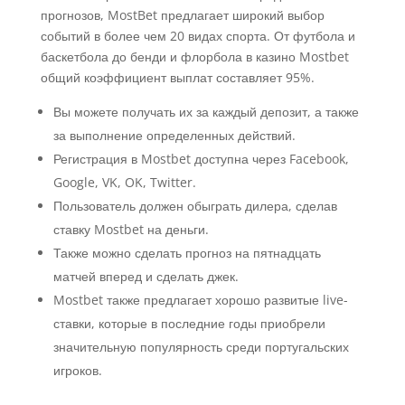
прогнозов, MostBet предлагает широкий выбор
событий в более чем 20 видах спорта. От футбола и
баскетбола до бенди и флорбола в казино Mostbet
общий коэффициент выплат составляет 95%.
Вы можете получать их за каждый депозит, а также
за выполнение определенных действий.
Регистрация в Mostbet доступна через Facebook,
Google, VK, OK, Twitter.
Пользователь должен обыграть дилера, сделав
ставку Mostbet на деньги.
Также можно сделать прогноз на пятнадцать
матчей вперед и сделать джек.
Mostbet также предлагает хорошо развитые live-
ставки, которые в последние годы приобрели
значительную популярность среди португальских
игроков.