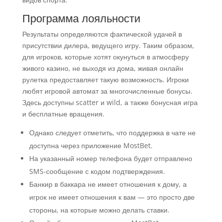
Программа лояльности
Результаты определяются фактической удачей в
присутствии дилера, ведущего игру. Таким образом,
для игроков, которые хотят окунуться в атмосферу
живого казино, не выходя из дома, живая онлайн
рулетка предоставляет такую возможность. Игроки
любят игровой автомат за многочисленные бонусы.
Здесь доступны scatter и wild, а также бонусная игра
и бесплатные вращения.
Однако следует отметить, что поддержка в чате не
доступна через приложение MostBet.
На указанный номер телефона будет отправлено
SMS-сообщение с кодом подтверждения.
Банкир в баккара не имеет отношения к дому, а
игрок не имеет отношения к вам — это просто две
стороны, на которые можно делать ставки.