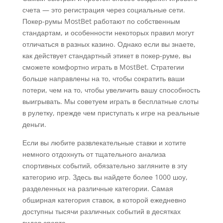
счета — это регистрация через социальные сети.
Покер-румы MostBet работают по собственным
стандартам, и особенности некоторых правил могут
отличаться в разных казино. Однако если вы знаете,
как действует стандартный этикет в покер-руме, вы
сможете комфортно играть в MostBet. Стратегии
больше направлены на то, чтобы сократить ваши
потери, чем на то, чтобы увеличить вашу способность
выигрывать. Мы советуем играть в бесплатные слоты
в рулетку, прежде чем приступать к игре на реальные
деньги.
Если вы любите развлекательные ставки и хотите
немного отдохнуть от тщательного анализа
спортивных событий, обязательно загляните в эту
категорию игр. Здесь вы найдете более 1000 шоу,
разделенных на различные категории. Самая
обширная категория ставок, в которой ежедневно
доступны тысячи различных событий в десятках
видов спорта.