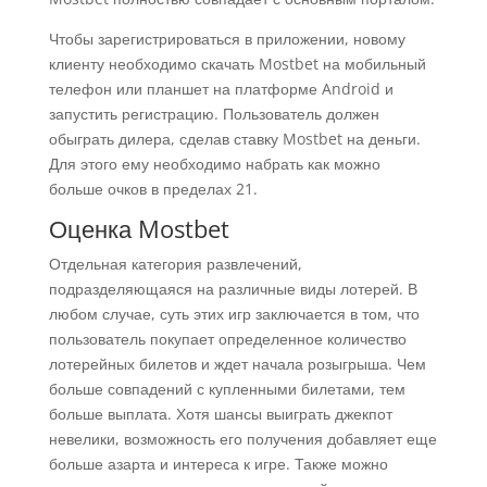
Чтобы зарегистрироваться в приложении, новому
клиенту необходимо скачать Mostbet на мобильный
телефон или планшет на платформе Android и
запустить регистрацию. Пользователь должен
обыграть дилера, сделав ставку Mostbet на деньги.
Для этого ему необходимо набрать как можно
больше очков в пределах 21.
Оценка Mostbet
Отдельная категория развлечений,
подразделяющаяся на различные виды лотерей. В
любом случае, суть этих игр заключается в том, что
пользователь покупает определенное количество
лотерейных билетов и ждет начала розыгрыша. Чем
больше совпадений с купленными билетами, тем
больше выплата. Хотя шансы выиграть джекпот
невелики, возможность его получения добавляет еще
больше азарта и интереса к игре. Также можно