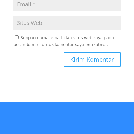
Simpan nama, email, dan situs web saya pada
peramban ini untuk komentar saya berikutnya.