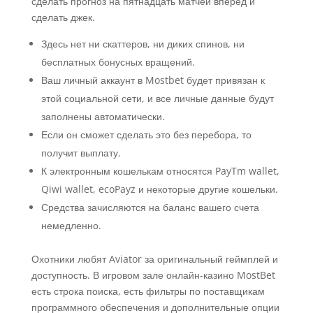
сделать прогноз на пятнадцать матчей вперед и
сделать джек.
Здесь нет ни скаттеров, ни диких спинов, ни
бесплатных бонусных вращений.
Ваш личный аккаунт в Mostbet будет привязан к
этой социальной сети, и все личные данные будут
заполнены автоматически.
Если он сможет сделать это без перебора, то
получит выплату.
К электронным кошелькам относятся PayTm wallet,
Qiwi wallet, ecoPayz и некоторые другие кошельки.
Средства зачисляются на баланс вашего счета
немедленно.
Охотники любят Aviator за оригинальный геймплей и
доступность. В игровом зале онлайн-казино MostBet
есть строка поиска, есть фильтры по поставщикам
программного обеспечения и дополнительные опции