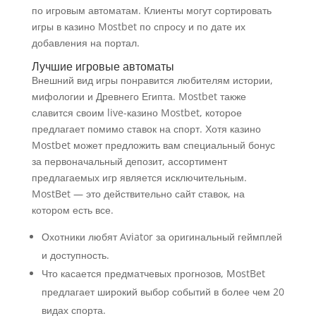
по игровым автоматам. Клиенты могут сортировать
игры в казино Mostbet по спросу и по дате их
добавления на портал.
Лучшие игровые автоматы
Внешний вид игры понравится любителям истории,
мифологии и Древнего Египта. Mostbet также
славится своим live-казино Mostbet, которое
предлагает помимо ставок на спорт. Хотя казино
Mostbet может предложить вам специальный бонус
за первоначальный депозит, ассортимент
предлагаемых игр является исключительным.
MostBet — это действительно сайт ставок, на
котором есть все.
Охотники любят Aviator за оригинальный геймплей
и доступность.
Что касается предматчевых прогнозов, MostBet
предлагает широкий выбор событий в более чем 20
видах спорта.