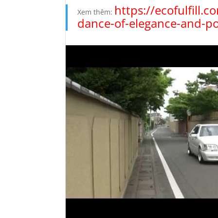
https://ecofulfill.
Xem thêm:
dance-of-elegance-and-po