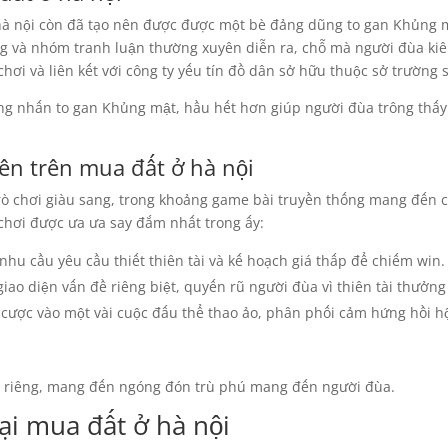
hà nội còn đã tạo nên được được một bè đảng dũng to gan Khủng
ng và nhóm tranh luận thường xuyên diễn ra, chỗ mà người đùa kiê
chơi và liên kết với công ty yếu tín đồ dân sở hữu thuộc sở trường
ng nhấn to gan Khủng mật, hầu hết hơn giúp người đùa trông thấy
ên trên mua đất ở hà nội
trò chơi giàu sang, trong khoảng game bài truyền thống mang đến c
ò chơi được ưa ưa say đắm nhất trong ấy:
nhu cầu yêu cầu thiết thiên tài và kế hoạch giá thấp để chiếm win.
iao diện vấn đề riêng biệt, quyến rũ người đùa vì thiên tài thưởng
t cược vào một vài cuộc đấu thể thao ảo, phân phối cảm hứng hồi h
ắc riêng, mang đến ngóng đón trù phú mang đến người đùa.
ại mua đất ở hà nội