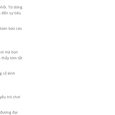
phối. Từ dòng
 đến sự tiêu
 toàn báo cáo
hơi mà bọn
 thấy tóm tắt
g cố kỉnh
yếu trò chơi
 đương đại