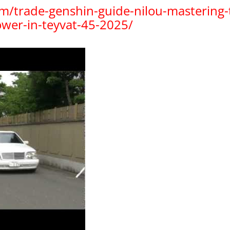
com/trade-genshin-guide-nilou-mastering-
wer-in-teyvat-45-2025/