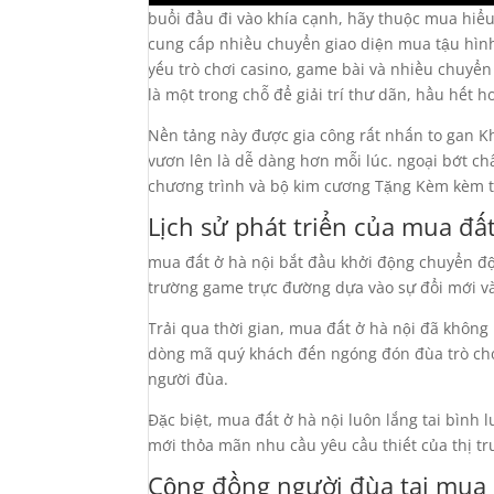
buổi đầu đi vào khía cạnh, hãy thuộc mua hiể
cung cấp nhiều chuyển giao diện mua tậu hình 
yếu trò chơi casino, game bài và nhiều chuyển
là một trong chỗ để giải trí thư dãn, hầu hết 
Nền tảng này được gia công rất nhấn to gan 
vươn lên là dễ dàng hơn mỗi lúc. ngoại bớt ch
chương trình và bộ kim cương Tặng Kèm kèm t
Lịch sử phát triển của mua đất
mua đất ở hà nội bắt đầu khởi động chuyển độn
trường game trực đường dựa vào sự đổi mới và 
Trải qua thời gian, mua đất ở hà nội đã không
dòng mã quý khách đến ngóng đón đùa trò chơ
người đùa.
Đặc biệt, mua đất ở hà nội luôn lắng tai bình 
mới thỏa mãn nhu cầu yêu cầu thiết của thị tr
Cộng đồng người đùa tại mua 