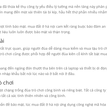
a đã thừa kế thụ công ty yếu điều lý tưởng mà nền tảng này phân 
 mang đến một vài thiên tài bí kíp, hầu hết thứ phần nhiều nhắm
 một tính bảo mật. mua đất ở hà nội cam kết ràng buộc bảo đảm an
 liệu luôn luôn được bảo mật và thận trọng.
ài
 rất trực quan, giúp người đùa dễ dàng mua kiếm và mua tậu trò c
 trò chơi cũng được phối hợp để người đùa kiên cố kỉnh tất bật mua
ang đến ngóng đón thướt tha bên trên cả laptop và thiết bị di độn
h nhập khẩu bất nói lúc nào và ở bất nói ở đâu.
ò chơi
 chặng trống đùa trò chơi công bình và riêng biệt. Tất cả công ty 
tất cả xác tính thiên nhiên và công bình.
 vấn đề bảo mật, lúc mua đất ở hà nội ứng dụng công nghệ mã hóa