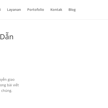
i
Layanan
Portofolio
Kontak
Blog
 Dẫn
uyển giao
ong bài viết
a chúng.