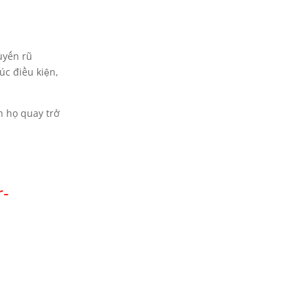
uyến rũ
úc điều kiện,
n họ quay trở
r-