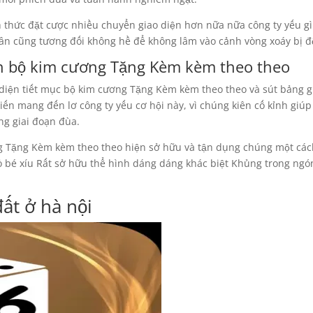
ch thức đặt cược nhiều chuyển giao diện hơn nữa nữa công ty yếu g
thân cũng tương đối không hề để không lâm vào cảnh vòng xoáy bị đ
nh bộ kim cương Tặng Kèm kèm theo theo
diện tiết mục bộ kim cương Tặng Kèm kèm theo theo và sút bảng g
iến mang đến lơ công ty yếu cơ hội này, vì chúng kiên cố kỉnh giú
ng giai đoạn đùa.
g Tặng Kèm kèm theo theo hiện sở hữu và tận dụng chúng một cách
hỏ bé xíu Rất sở hữu thể hình dáng dáng khác biệt Khủng trong ng
ất ở hà nội