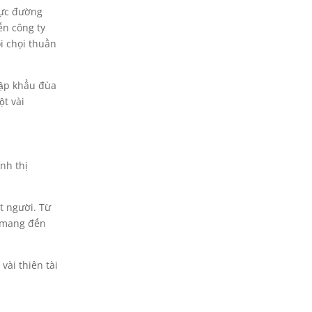
rực đường
ến công ty
i chọi thuần
hập khẩu đùa
ột vài
nh thị
t người. Từ
h mang đến
vài thiên tài