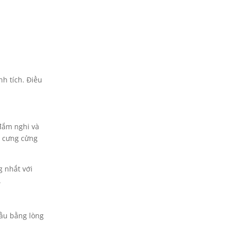
h tích. Điều
 đắm nghi và
úc cưng cửng
g nhất với
.
u bằng lòng