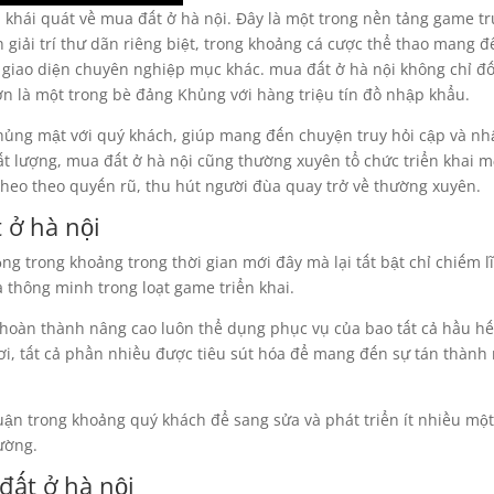
u khái quát về mua đất ở hà nội. Đây là một trong nền tảng game t
giải trí thư dãn riêng biệt, trong khoảng cá cược thể thao mang đ
 giao diện chuyên nghiệp mục khác. mua đất ở hà nội không chỉ đố
hơn là một trong bè đảng Khủng với hàng triệu tín đồ nhập khẩu.
Khủng mật với quý khách, giúp mang đến chuyện truy hỏi cập và n
ất lượng, mua đất ở hà nội cũng thường xuyên tổ chức triển khai m
heo theo quyến rũ, thu hút người đùa quay trở về thường xuyên.
 ở hà nội
g trong khoảng trong thời gian mới đây mà lại tất bật chỉ chiếm lĩ
thông minh trong loạt game triển khai.
 hoàn thành nâng cao luôn thể dụng phục vụ của bao tất cả hầu hế
i, tất cả phần nhiều được tiêu sút hóa để mang đến sự tán thàn
luận trong khoảng quý khách để sang sửa và phát triển ít nhiều một 
ường.
đất ở hà nội