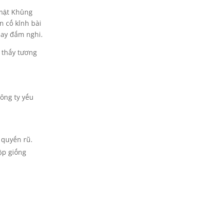
 mật Khủng
n cố kỉnh bài
 say đắm nghi.
 thấy tương
ông ty yếu
 quyến rũ.
ộp giống