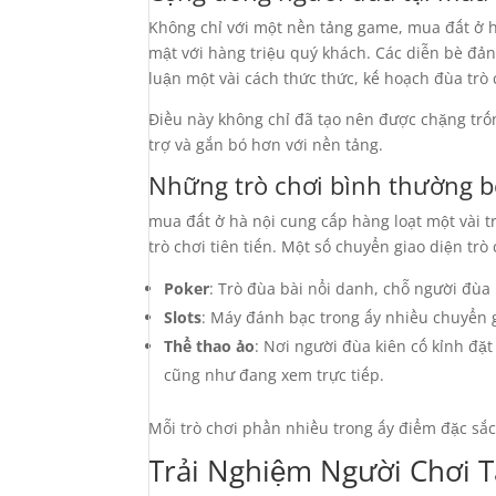
Không chỉ với một nền tảng game, mua đất ở 
mật với hàng triệu quý khách. Các diễn bè đả
luận một vài cách thức thức, kế hoạch đùa trò 
Điều này không chỉ đã tạo nên được chặng trố
trợ và gắn bó hơn với nền tảng.
Những trò chơi bình thường b
mua đất ở hà nội cung cấp hàng loạt một vài 
trò chơi tiên tiến. Một số chuyển giao diện tr
Poker
: Trò đùa bài nổi danh, chỗ người đùa 
Slots
: Máy đánh bạc trong ấy nhiều chuyển g
Thể thao ảo
: Nơi người đùa kiên cố kỉnh đặ
cũng như đang xem trực tiếp.
Mỗi trò chơi phần nhiều trong ấy điểm đặc s
Trải Nghiệm Người Chơi T