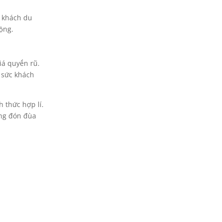
ì khách du
ộng.
iá quyến rũ.
p sức khách
 thức hợp lí.
óng đón đùa