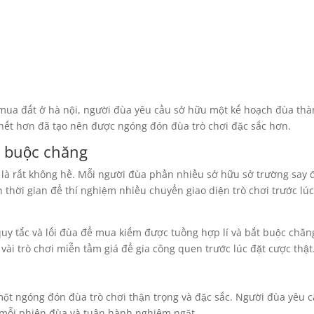
 mua đất ở hà nội, người đùa yêu cầu sở hữu một kế hoạch đùa thàn
 hết hơn đã tạo nên được ngóng đón đùa trò chơi đặc sắc hơn.
t buộc chăng
g là rất không hề. Mỗi người đùa phần nhiều sở hữu sở trường say
nh thời gian để thí nghiệm nhiều chuyển giao diện trò chơi trước l
uy tắc và lối đùa để mua kiếm được tuồng hợp lí và bắt buộc chăn
vài trò chơi miễn tầm giá để gia công quen trước lúc đặt cược thật
ột ngóng đón đùa trò chơi thận trọng và đặc sắc. Người đùa yêu cầ
 mỗi phiên đùa và tuân hành nghiêm ngặt.