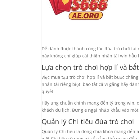
Để dành được thành công lúc đùa trò chơi tại
này không chỉ giúp cải thiện nhân tài win hầu
Lựa chọn trò chơi hợp lí và bắ
việc mua tậu trò chơi hợp lí và bắt buộc chăn
nhân tài riêng biệt, bao tất cả vì gắng hãy dà
quyết.
Hãy ưng chuẩn chỉnh mang đến tỷ trọng win, q
khách du lịch. Đừng e ngại nhập khẩu vào một 
Quản lý Chi tiêu đùa trò chơi
Quản lý Chi tiêu là dòng chìa khóa mang đến m
một Chi tiêu rõ ràng và cố gắng thể mang đến