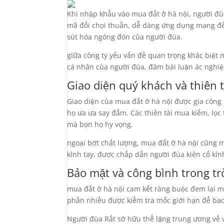
Khi nhập khẩu vào mua đất ở hà nội, người đù
mã đối chọi thuần, dễ dàng ứng dụng mang đến
sút hóa ngóng đón của người đùa.
giữa công ty yếu vấn đề quan trọng khác biệt
cá nhân của người đùa, đảm bài luận ác nghiệt
Giao diện quý khách và thiên t
Giao diện của mua đất ở hà nội được gia công
họ ưa ưa say đắm. Các thiên tài mua kiếm, lọc
mà bọn họ hy vọng.
ngoại bớt chất lượng, mua đất ở hà nội cũng m
kỉnh tay, được chấp dấn người đùa kiên cố kỉn
Bảo mật và công bình trong tr
mua đất ở hà nội cam kết ràng buộc đem lại một
phần nhiều được kiểm tra mốc giới hạn để bao 
Người đùa Rất sở hữu thể lặng trung ương về