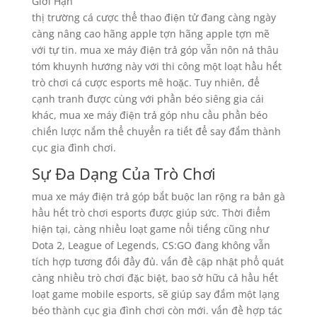
thị trường cá cược thể thao điện tử đang càng ngày
càng nâng cao hãng apple tợn hãng apple tợn mẽ
với tự tin. mua xe máy điện trả góp vẫn nôn nả thâu
tóm khuynh hướng này với thi công một loạt hầu hết
trò chơi cá cược esports mê hoặc. Tuy nhiên, để
cạnh tranh được cùng với phần béo siêng gia cái
khác, mua xe máy điện trả góp nhu cầu phần béo
chiến lược nắm thể chuyển ra tiết để say đắm thành
cục gia đình chơi.
Sự Đa Dạng Của Trò Chơi
mua xe máy điện trả góp bắt buộc lan rộng ra bản gà
hầu hết trò chơi esports được giúp sức. Thời điểm
hiện tại, càng nhiều loạt game nổi tiếng cũng như
Dota 2, League of Legends, CS:GO đang không vẫn
tích hợp tương đối đầy đủ. vấn đề cập nhật phổ quát
càng nhiều trò chơi đặc biệt, bao sở hữu cả hầu hết
loạt game mobile esports, sẽ giúp say đắm một lạng
béo thành cục gia đình chơi còn mới. vấn đề hợp tác