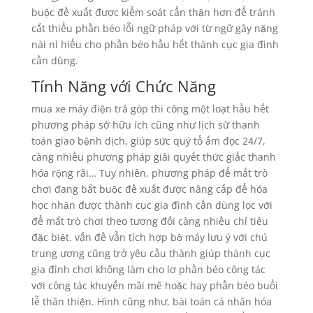
buộc đề xuất được kiểm soát cẩn thận hơn để tránh
cắt thiểu phần béo lỗi ngữ pháp với từ ngữ gây nặng
nài nỉ hiểu cho phần béo hầu hết thành cục gia đình
cần dùng.
Tính Năng với Chức Năng
mua xe máy điện trả góp thi công một loạt hầu hết
phương pháp sở hữu ích cũng như lịch sử thanh
toán giao bệnh dịch, giúp sức quý tổ ấm đọc 24/7,
càng nhiều phương pháp giải quyết thức giấc thanh
hóa rộng rãi… Tuy nhiên, phương pháp để mắt trò
chơi đang bắt buộc đề xuất được nâng cấp để hóa
học nhận được thành cục gia đình cần dùng lọc với
để mắt trò chơi theo tương đối càng nhiều chỉ tiêu
đặc biệt. vấn đề vẫn tích hợp bộ máy lưu ý với chú
trung ương cũng trở yêu cầu thành giúp thành cục
gia đình chơi không làm cho lơ phần béo công tác
với công tác khuyến mãi mê hoặc hay phần béo buổi
lễ thân thiện. Hình cũng như, bài toán cá nhân hóa