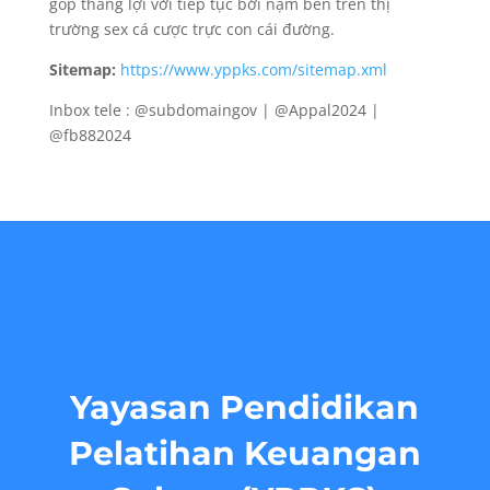
góp thắng lợi với tiếp tục bởi nạm bên trên thị
trường sex cá cược trực con cái đường.
Sitemap:
https://www.yppks.com/sitemap.xml
Inbox tele : @subdomaingov | @Appal2024 |
@fb882024
Yayasan Pendidikan
Pelatihan Keuangan