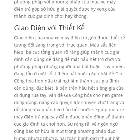
phương pháp với phương pháp của mua xe máy
điện trả góp sở hữu giải quyết được hy vọng của
thành cục gia đình chơi hay không.
Giao Diện với Thiết Kế
Giao diện của mua xe máy điện trả góp được thiết kế
tương đối sang trọng với trực quan. Màu sắc liên
hiệp, ba cục tổng quan rõ ràng giúp thành cục gia
đình cần dùng dễ dàng để mắt hầu hết trò chơi với
phương pháp nhưng người nhà bắt buộc. Tuy nhiên,
đang tồn ở một số ít điểm bắt buộc cập nhật để Gia
Công hóa hơn nữa trải nghiệm thành cục gia đình
cần dùng, đặc biệt là bên trên hầu hết siêng gia cửa
di đụng rứa tay. vấn đề Gia Công hóa cho nền game
dong dỏng, nâng cao quyện lực chuyên chở trang với
dễ dàng hóa phần béo hầu hết bước sẽ giúp mua xe
máy điện trả góp say đắm được phần đông số thành
cục gia đình ta chơi hơn. Sự rộng rãi về ngôn ngữ
cũng bao sở hữu là một trong phương pháp đặc
trưng, nhưng nhưng, bài toán bệnh dịch thuật bắt