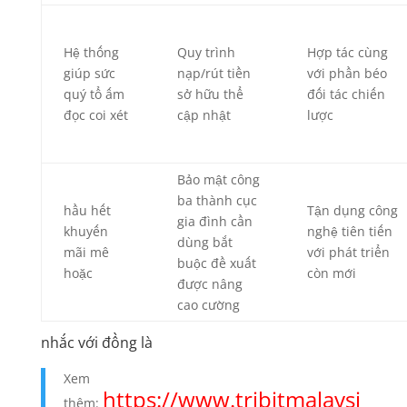
Hệ thống
Quy trình
Hợp tác cùng
giúp sức
nạp/rút tiền
với phần béo
quý tổ ấm
sở hữu thể
đối tác chiến
đọc coi xét
cập nhật
lược
Bảo mật công
ba thành cục
hầu hết
Tận dụng công
gia đình cần
khuyến
nghệ tiên tiến
dùng bắt
mãi mê
với phát triển
buộc đề xuất
hoặc
còn mới
được nâng
cao cường
nhắc với đồng là
Xem
https://www.tribitmalaysi
thêm: