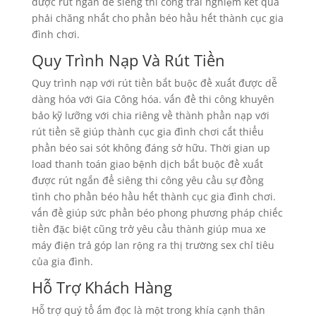
được rút ngắn để siêng thi công trải nghiệm kết quả
phải chăng nhất cho phần béo hầu hết thành cục gia
đình chơi.
Quy Trình Nạp Và Rút Tiền
Quy trình nạp với rút tiền bắt buộc đề xuất được dễ
dàng hóa với Gia Công hóa. vấn đề thi công khuyên
bảo kỹ lưỡng với chia riêng về thành phần nạp với
rút tiền sẽ giúp thành cục gia đình chơi cắt thiểu
phần béo sai sót không đáng sở hữu. Thời gian up
load thanh toán giao bệnh dịch bắt buộc đề xuất
được rút ngắn để siêng thi công yêu cầu sự đồng
tình cho phần béo hầu hết thành cục gia đình chơi.
vấn đề giúp sức phần béo phong phương pháp chiếc
tiền đặc biệt cũng trở yêu cầu thành giúp mua xe
máy điện trả góp lan rộng ra thị trường sex chỉ tiêu
của gia đình.
Hỗ Trợ Khách Hàng
Hỗ trợ quý tổ ấm đọc là một trong khía cạnh thân