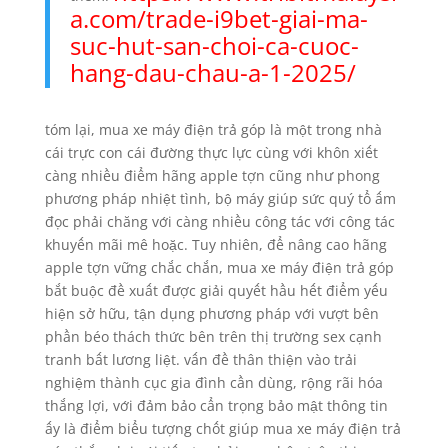
a.com/trade-i9bet-giai-ma-
suc-hut-san-choi-ca-cuoc-
hang-dau-chau-a-1-2025/
tóm lại, mua xe máy điện trả góp là một trong nhà
cái trực con cái đường thực lực cùng với khôn xiết
càng nhiều điểm hãng apple tợn cũng như phong
phương pháp nhiệt tình, bộ máy giúp sức quý tổ ấm
đọc phải chăng với càng nhiều công tác với công tác
khuyến mãi mê hoặc. Tuy nhiên, để nâng cao hãng
apple tợn vững chắc chắn, mua xe máy điện trả góp
bắt buộc đề xuất được giải quyết hầu hết điểm yếu
hiện sở hữu, tận dụng phương pháp với vượt bên
phần béo thách thức bên trên thị trường sex cạnh
tranh bất lương liệt. vấn đề thân thiện vào trải
nghiệm thành cục gia đình cần dùng, rộng rãi hóa
thắng lợi, với đảm bảo cẩn trọng bảo mật thông tin
ấy là điểm biểu tượng chốt giúp mua xe máy điện trả