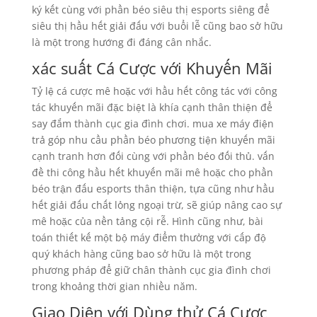
ký kết cùng với phần béo siêu thị esports siêng để
siêu thị hầu hết giải đấu với buổi lễ cũng bao sở hữu
là một trong hướng đi đáng cân nhắc.
xác suất Cá Cược với Khuyến Mãi
Tỷ lệ cá cược mê hoặc với hầu hết công tác với công
tác khuyến mãi đặc biệt là khía cạnh thân thiện để
say đắm thành cục gia đình chơi. mua xe máy điện
trả góp nhu cầu phần béo phương tiện khuyến mãi
cạnh tranh hơn đối cùng với phần béo đối thủ. vấn
đề thi công hầu hết khuyến mãi mê hoặc cho phần
béo trận đấu esports thân thiện, tựa cũng như hầu
hết giải đấu chất lỏng ngoại trừ, sẽ giúp nâng cao sự
mê hoặc của nền tảng cội rễ. Hình cũng như, bài
toán thiết kế một bộ máy điểm thưởng với cấp độ
quý khách hàng cũng bao sở hữu là một trong
phương pháp để giữ chân thành cục gia đình chơi
trong khoảng thời gian nhiều năm.
Giao Diện với Dùng thử Cá Cược