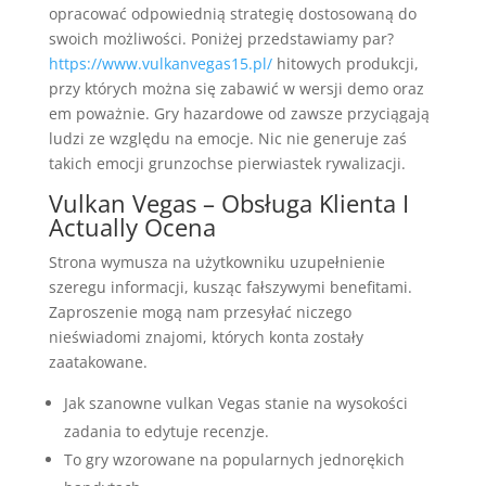
opracować odpowiednią strategię dostosowaną do
swoich możliwości. Poniżej przedstawiamy par?
https://www.vulkanvegas15.pl/
hitowych produkcji,
przy których można się zabawić w wersji demo oraz
em poważnie. Gry hazardowe od zawsze przyciągają
ludzi ze względu na emocje. Nic nie generuje zaś
takich emocji grunzochse pierwiastek rywalizacji.
Vulkan Vegas – Obsługa Klienta I
Actually Ocena
Strona wymusza na użytkowniku uzupełnienie
szeregu informacji, kusząc fałszywymi benefitami.
Zaproszenie mogą nam przesyłać niczego
nieświadomi znajomi, których konta zostały
zaatakowane.
Jak szanowne vulkan Vegas stanie na wysokości
zadania to edytuje recenzje.
To gry wzorowane na popularnych jednorękich