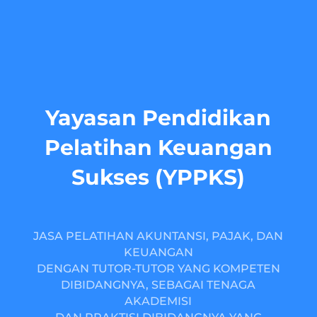
Yayasan Pendidikan
Pelatihan Keuangan
Sukses (YPPKS)
JASA PELATIHAN AKUNTANSI, PAJAK, DAN
KEUANGAN
DENGAN TUTOR-TUTOR YANG KOMPETEN
DIBIDANGNYA, SEBAGAI TENAGA
AKADEMISI