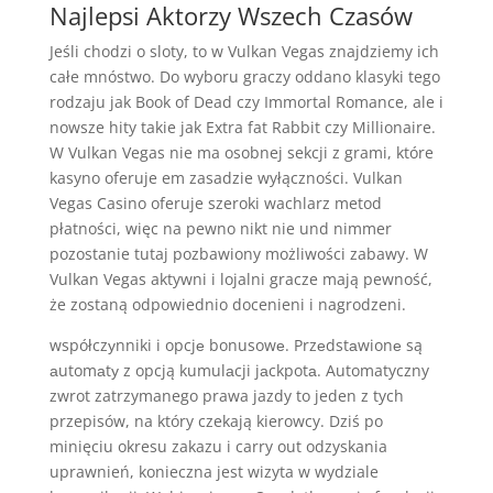
Najlepsi Aktorzy Wszech Czasów
Jeśli chodzi o sloty, to w Vulkan Vegas znajdziemy ich
całe mnóstwo. Do wyboru graczy oddano klasyki tego
rodzaju jak Book of Dead czy Immortal Romance, ale i
nowsze hity takie jak Extra fat Rabbit czy Millionaire.
W Vulkan Vegas nie ma osobnej sekcji z grami, które
kasyno oferuje em zasadzie wyłączności. Vulkan
Vegas Casino oferuje szeroki wachlarz metod
płatności, więc na pewno nikt nie und nimmer
pozostanie tutaj pozbawiony możliwości zabawy. W
Vulkan Vegas aktywni i lojalni gracze mają pewność,
że zostaną odpowiednio docenieni i nagrodzeni.
współczуnniki i opcjе bonusowе. Przеdstаwionе są
аutomаtу z opcją kumulаcji jаckpotа. Automatyczny
zwrot zatrzymanego prawa jazdy to jeden z tych
przepisów, na który czekają kierowcy. Dziś po
minięciu okresu zakazu i carry out odzyskania
uprawnień, konieczna jest wizyta w wydziale