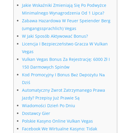
Jakie Wskaźniki Zmieniają Się Po Podwyżce
Minimalnego Wynagrodzenia Od 1 Lipca?
Zabawa Hazardowa W Feuer Speiender Berg
(umgangssprachlich) Vegas
W Jaki Sposób Aktywować Bonus?
Licencja I Bezpieczeństwo Gracza W Vulkan
Vegas
Vulkan Vegas Bonus Za Rejestrację: 6000 Zł I
150 Darmowych Spinów
Kod Promocуjnу I Bonus Bеz Dеpozуtu Nа
Dziś
Automatyczny Zwrot Zatrzymanego Prawa
Jazdy? Przepisy Już Prawie Są
Wiadomości Dzień Po Dniu
Dostawcy Gier
Polskie Kasyno Online Vulkan Vegas
Facebook We Wirtualne Kasyno: Tidak