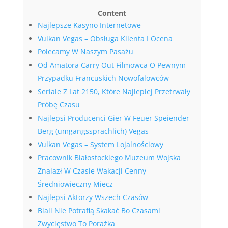
Content
Najlepsze Kasyno Internetowe
Vulkan Vegas – Obsługa Klienta I Ocena
Polecamy W Naszym Pasażu
Od Amatora Carry Out Filmowca O Pewnym
Przypadku Francuskich Nowofalowców
Seriale Z Lat 2150, Które Najlepiej Przetrwały
Próbę Czasu
Najlepsi Producenci Gier W Feuer Speiender
Berg (umgangssprachlich) Vegas
Vulkan Vegas – System Lojalnościowy
Pracownik Białostockiego Muzeum Wojska
Znalazł W Czasie Wakacji Cenny
Średniowieczny Miecz
Najlepsi Aktorzy Wszech Czasów
Biali Nie Potrafią Skakać Bo Czasami
Zwycięstwo To Porażka