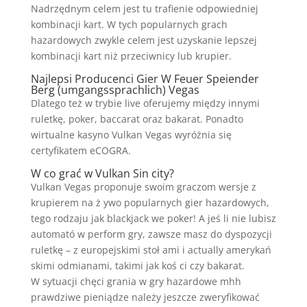
Nadrzędnym celem jest tu trafienie odpowiedniej
kombinacji kart. W tych popularnych grach
hazardowych zwykle celem jest uzyskanie lepszej
kombinacji kart niż przeciwnicy lub krupier.
Najlepsi Producenci Gier W Feuer Speiender
Berg (umgangssprachlich) Vegas
Dlatego też w trybie live oferujemy między innymi
ruletkę, poker, baccarat oraz bakarat. Ponadto
wirtualne kasyno Vulkan Vegas wyróżnia się
certyfikatem eCOGRA.
W co grać w Vulkan Sin city?
Vulkan Vegas proponuje swoim graczom wersje z
krupierem na ż ywo popularnych gier hazardowych,
tego rodzaju jak blackjack we poker! A jeś li nie lubisz
automató w perform gry, zawsze masz do dyspozycji
ruletkę – z europejskimi stoł ami i actually amerykań
skimi odmianami, takimi jak koś ci czy bakarat.
W sytuacji chęci grania w gry hazardowe mhh
prawdziwe pieniądze należy jeszcze zweryfikować