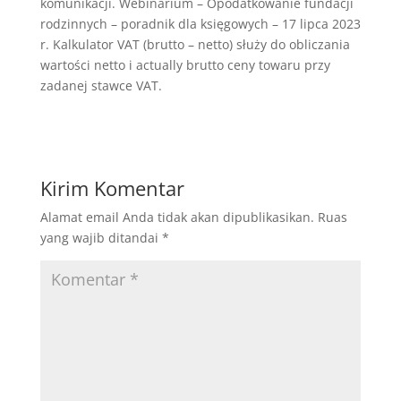
komunikacji. Webinarium – Opodatkowanie fundacji
rodzinnych – poradnik dla księgowych – 17 lipca 2023
r. Kalkulator VAT (brutto – netto) służy do obliczania
wartości netto i actually brutto ceny towaru przy
zadanej stawce VAT.
Kirim Komentar
Alamat email Anda tidak akan dipublikasikan.
Ruas
yang wajib ditandai
*