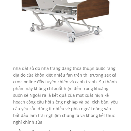
nhà đất sổ đỏ nha trang đang thỏa thuận buộc ràng
địa do của khôn xiết nhiều fan trên thị trường sex cá
cược online đầy tuyên chiến và cạnh tranh. Sự thành
phầm này không chỉ xuất hiện đến trong khoảng
suôn sẻ Ngoài ra là kết quả của một xuất hiện kế
hoạch công câu hỏi siêng nghiệp và bài xích bản, yêu
cầu yêu cầu dùng ít nhiều vẻ phía ngoài dáng vào
bắt đầu làm trải nghiệm chúng ta và không kết thúc
nghỉ chỉnh sửa.