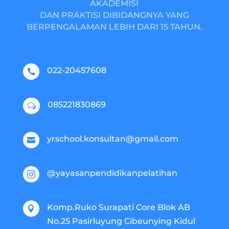
AKADEMISI
DAN PRAKTISI DIBIDANGNYA YANG
BERPENGALAMAN LEBIH DARI 15 TAHUN.
022-20457608

085221830869
w
yrschool.konsultan@gmail.com

@yayasanpendidikanpelatihan

Komp.Ruko Surapati Core Blok AB

No.25 Pasirluyung Cibeunying Kidul