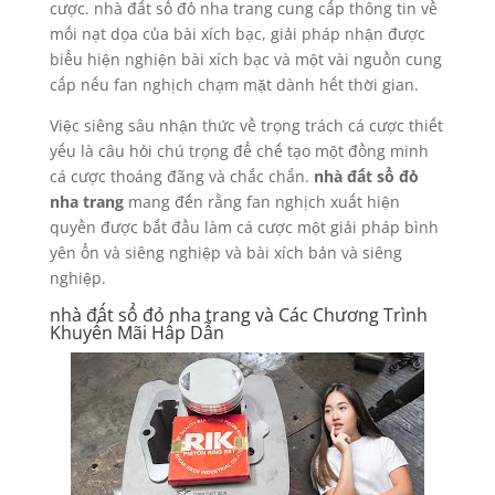
cược. nhà đất sổ đỏ nha trang cung cấp thông tin về
mối nạt dọa của bài xích bạc, giải pháp nhận được
biểu hiện nghiện bài xích bạc và một vài nguồn cung
cấp nếu fan nghịch chạm mặt dành hết thời gian.
Việc siêng sâu nhận thức về trọng trách cá cược thiết
yếu là câu hỏi chú trọng để chế tạo một đồng minh
cá cược thoáng đãng và chắc chắn.
nhà đất sổ đỏ
nha trang
mang đến rằng fan nghịch xuất hiện
quyền được bắt đầu làm cá cược một giải pháp bình
yên ổn và siêng nghiệp và bài xích bản và siêng
nghiệp.
nhà đất sổ đỏ nha trang và Các Chương Trình
Khuyến Mãi Hấp Dẫn