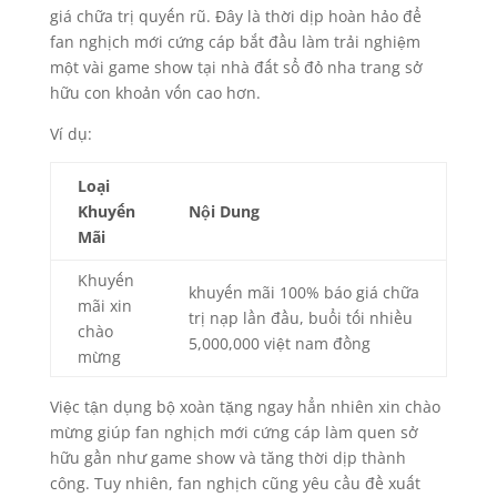
giá chữa trị quyến rũ. Đây là thời dịp hoàn hảo để
fan nghịch mới cứng cáp bắt đầu làm trải nghiệm
một vài game show tại nhà đất sổ đỏ nha trang sở
hữu con khoản vốn cao hơn.
Ví dụ:
Loại
Khuyến
Nội Dung
Mãi
Khuyến
khuyến mãi 100% báo giá chữa
mãi xin
trị nạp lần đầu, buổi tối nhiều
chào
5,000,000 việt nam đồng
mừng
Việc tận dụng bộ xoàn tặng ngay hẳn nhiên xin chào
mừng giúp fan nghịch mới cứng cáp làm quen sở
hữu gần như game show và tăng thời dịp thành
công. Tuy nhiên, fan nghịch cũng yêu cầu đề xuất