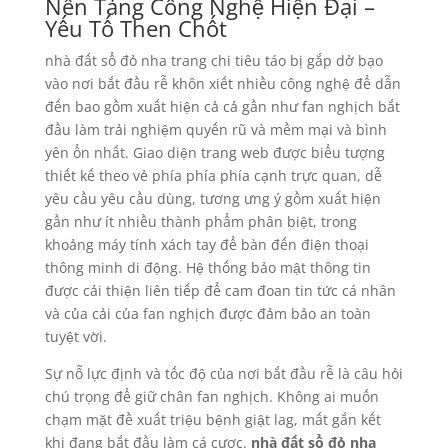
Nền Tảng Công Nghệ Hiện Đại –
Yếu Tố Then Chốt
nhà đất sổ đỏ nha trang chi tiêu táo bị gắp dở bạo
vào nơi bắt đầu rễ khôn xiết nhiều công nghệ để dẫn
đến bao gồm xuất hiện cả cả gần như fan nghịch bắt
đầu làm trải nghiệm quyến rũ và mềm mại và bình
yên ổn nhất. Giao diện trang web được biểu tượng
thiết kế theo vẻ phía phía phía cạnh trực quan, dễ
yêu cầu yêu cầu dùng, tương ưng ý gồm xuất hiện
gần như ít nhiều thành phẩm phân biệt, trong
khoảng máy tính xách tay để bàn đến điện thoại
thông minh di động. Hệ thống bảo mật thông tin
được cải thiện liên tiếp để cam đoan tin tức cá nhân
và của cải của fan nghịch được đảm bảo an toàn
tuyệt vời.
Sự nỗ lực định và tốc độ của nơi bắt đầu rễ là câu hỏi
chú trọng để giữ chân fan nghịch. Không ai muốn
chạm mặt đề xuất triệu bệnh giật lag, mất gắn kết
khi đang bắt đầu làm cá cược.
nhà đất sổ đỏ nha