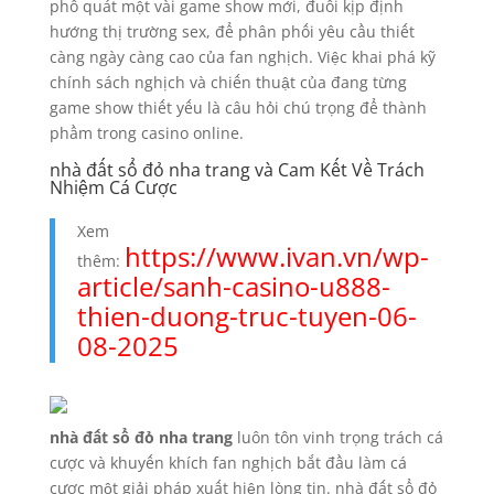
phổ quát một vài game show mới, đuổi kịp định
hướng thị trường sex, để phân phối yêu cầu thiết
càng ngày càng cao của fan nghịch. Việc khai phá kỹ
chính sách nghịch và chiến thuật của đang từng
game show thiết yếu là câu hỏi chú trọng để thành
phầm trong casino online.
nhà đất sổ đỏ nha trang và Cam Kết Về Trách
Nhiệm Cá Cược
Xem
https://www.ivan.vn/wp-
thêm:
article/sanh-casino-u888-
thien-duong-truc-tuyen-06-
08-2025
nhà đất sổ đỏ nha trang
luôn tôn vinh trọng trách cá
cược và khuyến khích fan nghịch bắt đầu làm cá
cược một giải pháp xuất hiện lòng tin. nhà đất sổ đỏ