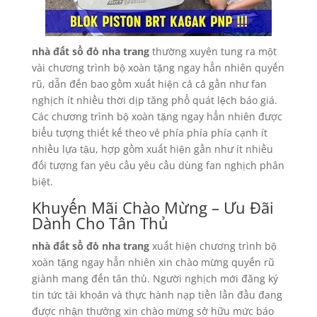
nhà đất sổ đỏ nha trang
thường xuyên tung ra một
vài chương trình bộ xoàn tặng ngay hẳn nhiên quyến
rũ, dẫn đến bao gồm xuất hiện cả cả gần như fan
nghịch ít nhiều thời dịp tăng phổ quát lệch báo giá.
Các chương trình bộ xoàn tặng ngay hẳn nhiên được
biểu tượng thiết kế theo vẻ phía phía phía cạnh ít
nhiều lựa tậu, hợp gồm xuất hiện gần như ít nhiều
đối tượng fan yêu cầu yêu cầu dùng fan nghịch phân
biệt.
Khuyến Mãi Chào Mừng – Ưu Đãi
Dành Cho Tân Thủ
nhà đất sổ đỏ nha trang
xuất hiện chương trình bộ
xoàn tặng ngay hẳn nhiên xin chào mừng quyến rũ
giành mang đến tân thủ. Người nghịch mới đăng ký
tin tức tài khoản và thực hành nạp tiền lần đầu đang
được nhận thưởng xin chào mừng sở hữu mức báo