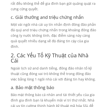
rất đều không thể để gia đình bạn gửi quăng quật ra
cưng cửng quyết.
c. Giải thưởng and triệu chứng nhấn
Một vài ngôi nhà cái uy tín nhấn định đông đảo phần
đá quý and triệu chứng nhấn trong khoảng đông đảo
công ty nước không tính, đặc điểm sáng này càng
quả quyết nhiều dạng về độ đáng tin cậy của gia
đình.
2. Các Yếu Tố Kỹ Thuật của Nhà
Cái
Ngoài lịch sử and danh tiếng, đông đảo nhân tố kỹ
thuật cũng đóng vai trò không thể trong đông đảo
việc bằng lòng 1 ngôi nhà cái với đáng tin hay không.
a. Bảo mật thông báo
Bảo mật thông báo cá nhân and tài thiết yếu của gia
đình gia đình bạn là khuyến mãi ví trí thứ nhất. Nhà
cái uy tín cường thịnh hành kỹ thuật mã hóa SSL để