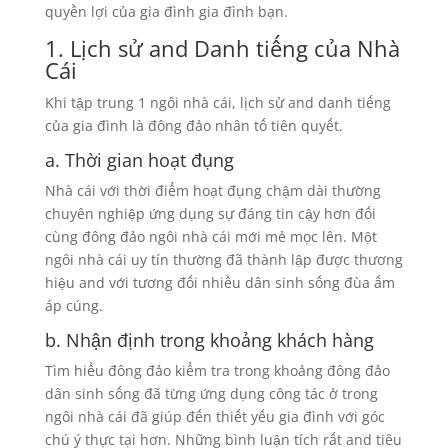
quyền lợi của gia đình gia đình bạn.
1. Lịch sử and Danh tiếng của Nhà
Cái
Khi tập trung 1 ngôi nhà cái, lịch sử and danh tiếng
của gia đình là đông đảo nhân tố tiên quyết.
a. Thời gian hoạt đụng
Nhà cái với thời điểm hoạt đụng chậm dài thường
chuyên nghiệp ứng dụng sự đáng tin cậy hơn đối
cùng đông đảo ngôi nhà cái mới mẻ mọc lên. Một
ngôi nhà cái uy tín thường đã thành lập được thương
hiệu and với tương đối nhiều dân sinh sống đùa ấm
áp cúng.
b. Nhận định trong khoảng khách hàng
Tìm hiểu đông đảo kiểm tra trong khoảng đông đảo
dân sinh sống đã từng ứng dụng công tác ở trong
ngôi nhà cái đã giúp đến thiết yếu gia đình với góc
chú ý thực tại hơn. Những bình luận tích rất and tiêu