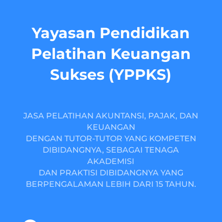
Yayasan Pendidikan
Pelatihan Keuangan
Sukses (YPPKS)
JASA PELATIHAN AKUNTANSI, PAJAK, DAN
KEUANGAN
DENGAN TUTOR-TUTOR YANG KOMPETEN
DIBIDANGNYA, SEBAGAI TENAGA
AKADEMISI
DAN PRAKTISI DIBIDANGNYA YANG
BERPENGALAMAN LEBIH DARI 15 TAHUN.