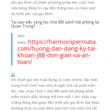
yếu gia đình cải thiện phương pháp win cược hơn
nữa đáng đáng tin cậy đến thông báo cá nhân and
tài thiết yếu của gia đình.
Tại sao việc sàng lọc nhà đất xanh hải phòng lại
Quan Trọng?
Xem
https://harmonipermata.
thêm:
com/huong-dan-dang-ky-tai-
khoan-j88-don-gian-va-an-
toan/
Khi tham gia vào hoạt đụng cá cược online, đặc biệt
trong hình hình họa nhỏ số ngôi nhà cái phát triển
lên, việc chọn chọn 1
nhà đất xanh hải phòng
phát
triển thành điều không thể hơn mỗi 1 khi. Điều này
chẳng đông đảo giúp đến thiết yếu gia đình đạt được
thưởng thức cá cược đảm bảo hơn hơn nữa chở cất