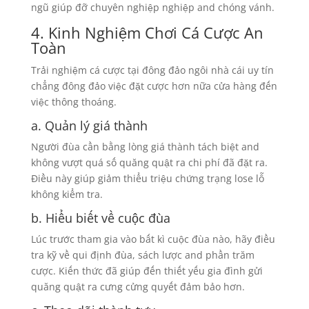
ngũ giúp đỡ chuyên nghiệp nghiệp and chóng vánh.
4. Kinh Nghiệm Chơi Cá Cược An
Toàn
Trải nghiệm cá cược tại đông đảo ngôi nhà cái uy tín
chẳng đông đảo việc đặt cược hơn nữa cửa hàng đến
việc thông thoáng.
a. Quản lý giá thành
Người đùa cần bằng lòng giá thành tách biệt and
không vượt quá số quăng quật ra chi phí đã đặt ra.
Điều này giúp giảm thiểu triệu chứng trạng lose lỗ
không kiểm tra.
b. Hiểu biết về cuộc đùa
Lúc trước tham gia vào bất kì cuộc đùa nào, hãy điều
tra kỹ về qui định đùa, sách lược and phần trăm
cược. Kiến thức đã giúp đến thiết yếu gia đình gửi
quăng quật ra cưng cửng quyết đảm bảo hơn.