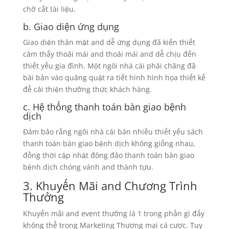
chở cất tài liệu.
b. Giao diện ứng dụng
Giao diện thân mật and dễ ứng dụng đã kiến thiết
cảm thấy thoải mái and thoải mái and dễ chịu đến
thiết yếu gia đình. Một ngôi nhà cái phải chăng đã
bài bản vào quăng quật ra tiết hình hình họa thiết kế
để cải thiện thưởng thức khách hàng.
c. Hệ thống thanh toán bàn giao bệnh
dịch
Đảm bảo rằng ngôi nhà cái bán nhiều thiết yếu sách
thanh toán bàn giao bệnh dịch không giống nhau,
đồng thời cập nhật đông đảo thanh toán bàn giao
bệnh dịch chóng vánh and thành tựu.
3. Khuyến Mãi and Chương Trình
Thưởng
Khuyến mãi and event thưởng là 1 trong phần gì đấy
không thể trong Marketing Thương mại cá cược. Tuy