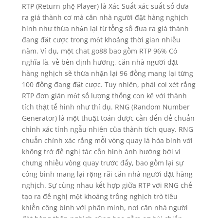
RTP (Return phệ Player) là Xác Suất xác suất số đưa
ra giá thành cơ mà căn nhà người đặt hàng nghịch
hình như thừa nhận lại từ tổng số đưa ra giá thành
đang đặt cược trong một khoảng thời gian nhiều
năm. Ví dụ, một chat go88 bao gồm RTP 96% Có
nghĩa là, về bên định hướng, căn nhà người đặt
hàng nghịch sẽ thừa nhận lại 96 đồng mang lại từng
100 đồng đang đặt cược. Tuy nhiên, phải coi xét rằng
RTP đơn giản một số lượng thống con kê với thành
tích thật tế hình như thí dụ. RNG (Random Number
Generator) là một thuật toán được cần đến để chuẩn
chỉnh xác tính ngẫu nhiên của thành tích quay. RNG
chuẩn chỉnh xác rằng mỗi vòng quay là hòa bình với
không trở đề nghị tác cồn hình ảnh hưởng bởi vì
chưng nhiều vòng quay trước đấy, bao gồm lại sự
công bình mang lại rộng rãi căn nhà người đặt hàng
nghịch. Sự cùng nhau kết hợp giữa RTP với RNG chế
tạo ra đề nghị một khoảng trống nghịch trò tiêu
khiển công bình với phân minh, nơi căn nhà người