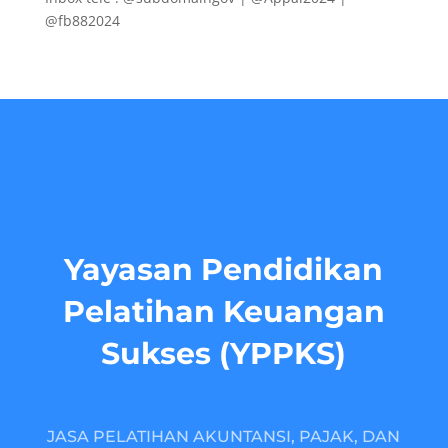
@fb882024
Yayasan Pendidikan
Pelatihan Keuangan
Sukses (YPPKS)
JASA PELATIHAN AKUNTANSI, PAJAK, DAN