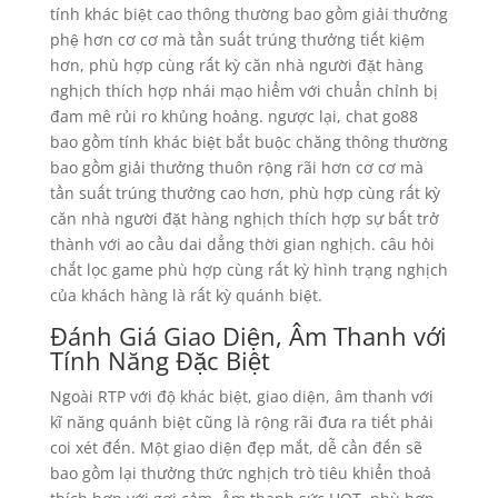
tính khác biệt cao thông thường bao gồm giải thưởng
phệ hơn cơ cơ mà tần suất trúng thưởng tiết kiệm
hơn, phù hợp cùng rất kỳ căn nhà người đặt hàng
nghịch thích hợp nhái mạo hiểm với chuẩn chỉnh bị
đam mê rủi ro khủng hoảng. ngược lại, chat go88
bao gồm tính khác biệt bắt buộc chăng thông thường
bao gồm giải thưởng thuôn rộng rãi hơn cơ cơ mà
tần suất trúng thưởng cao hơn, phù hợp cùng rất kỳ
căn nhà người đặt hàng nghịch thích hợp sự bất trở
thành với ao cầu dai dẳng thời gian nghịch. câu hỏi
chắt lọc game phù hợp cùng rất kỳ hình trạng nghịch
của khách hàng là rất kỳ quánh biệt.
Đánh Giá Giao Diện, Âm Thanh với
Tính Năng Đặc Biệt
Ngoài RTP với độ khác biệt, giao diện, âm thanh với
kĩ năng quánh biệt cũng là rộng rãi đưa ra tiết phải
coi xét đến. Một giao diện đẹp mắt, dễ cần đến sẽ
bao gồm lại thưởng thức nghịch trò tiêu khiển thoả