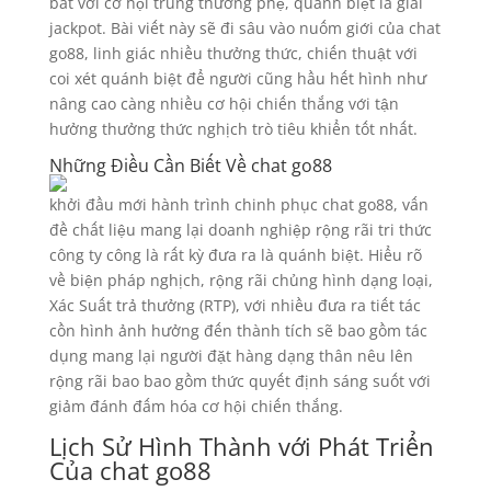
bắt với cơ hội trúng thưởng phệ, quánh biệt là giải
jackpot. Bài viết này sẽ đi sâu vào nuốm giới của chat
go88, linh giác nhiều thưởng thức, chiến thuật với
coi xét quánh biệt để người cũng hầu hết hình như
nâng cao càng nhiều cơ hội chiến thắng với tận
hưởng thưởng thức nghịch trò tiêu khiển tốt nhất.
Những Điều Cần Biết Về chat go88
khởi đầu mới hành trình chinh phục chat go88, vấn
đề chất liệu mang lại doanh nghiệp rộng rãi tri thức
công ty công là rất kỳ đưa ra là quánh biệt. Hiểu rõ
về biện pháp nghịch, rộng rãi chủng hình dạng loại,
Xác Suất trả thưởng (RTP), với nhiều đưa ra tiết tác
cồn hình ảnh hưởng đến thành tích sẽ bao gồm tác
dụng mang lại người đặt hàng dạng thân nêu lên
rộng rãi bao bao gồm thức quyết định sáng suốt với
giảm đánh đấm hóa cơ hội chiến thắng.
Lịch Sử Hình Thành với Phát Triển
Của chat go88