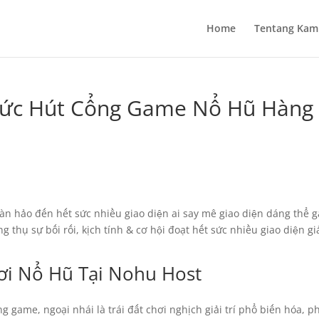
Home
Tentang Kam
 Sức Hút Cổng Game Nổ Hũ Hàng
àn hảo đến hết sức nhiều giao diện ai say mê giao diện dáng thể 
g thụ sự bối rối, kịch tính & cơ hội đoạt hết sức nhiều giao diện g
ơi Nổ Hũ Tại Nohu Host
 game, ngoại nhái là trái đất chơi nghịch giải trí phổ biến hóa, p