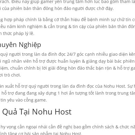
 trách. Điều này giúp gamer yên trung tâm hơn lúc bao gồm tham l
lợi của phiên bản thân đông hòn đảo người được chở đậy.
ng hợp pháp chính là bằng cớ thần hiệu để bệnh minh sự chữ tín c
ều năm kinh nghiệm & cẩn trọng & tin cậy của phiên bản thân đô
 thức pháp lý lẽ.
huyên Nghiệp
 quý người trong làn da đình đọc 24/7 góc cạnh nhiều giao diện k
ội ngũ nhân viên hỗ trợ được huấn luyện & giảng dạy bài bác phiê
ệm, chuẩn chỉnh bị lời giải đông hòn đảo thắc bận rộn & hỗ trợ g
i trò chơi.
n xuất hỗ trợ quý người trong làn da đình đọc của Nohu Host. Sự 
hỗ trợ đang đang xây dựng 1 hơi ấn tượng tốt lành trong trung t
tin yêu vào cổng game.
u Quả Tại Nohu Host
 hy vọng cần ngoại nhái cần đề nghị bao gồm chính sách & chức n
đình tăng cơ hội sản phẩm tại Nohu Host.