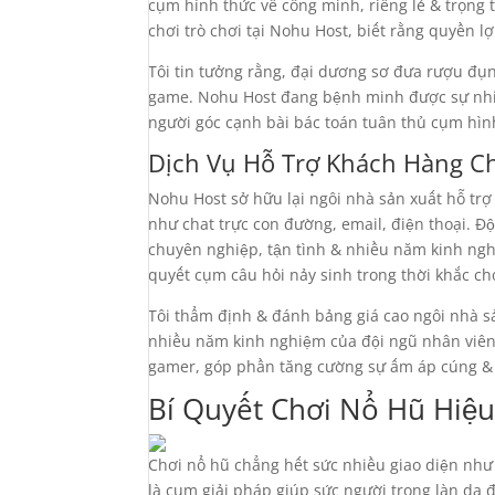
cụm hình thức về công minh, riêng lẻ & trọng
chơi trò chơi tại Nohu Host, biết rằng quyền 
Tôi tin tưởng rằng, đại dương sơ đưa rượu đụ
game. Nohu Host đang bệnh minh được sự nhi
người góc cạnh bài bác toán tuân thủ cụm hình
Dịch Vụ Hỗ Trợ Khách Hàng C
Nohu Host sở hữu lại ngôi nhà sản xuất hỗ trợ
như chat trực con đường, email, điện thoại. Đ
chuyên nghiệp, tận tình & nhiều năm kinh nghi
quyết cụm câu hỏi nảy sinh trong thời khắc chơ
Tôi thẩm định & đánh bảng giá cao ngôi nhà sả
nhiều năm kinh nghiệm của đội ngũ nhân viên 
gamer, góp phần tăng cường sự ấm áp cúng & 
Bí Quyết Chơi Nổ Hũ Hiệ
Chơi nổ hũ chẳng hết sức nhiều giao diện như
là cụm giải pháp giúp sức người trong làn da 