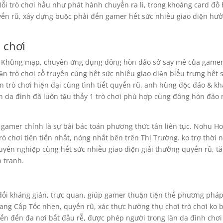
i trò chơi hầu như phát hành chuyển ra li, trong khoảng card đồ 
ến rũ, xây dựng buộc phải đến gamer hết sức nhiều giao diện hưở
 chơi
ũ Khủng mạp, chuyên ứng dụng đông hòn đảo sở say mê của gamer
n trò chơi cổ truyền cùng hết sức nhiều giao diện biểu trưng hết s
ện trò chơi hiện đại cùng tình tiết quyến rũ, anh hùng độc đáo & kh
àn da đình đã luôn tậu thấy 1 trò chơi phù hợp cùng đông hòn đảo 
n gamer chính là sự bài bác toán phương thức tân liên tục. Nohu Ho
rò chơi tiên tiến nhất, nóng nhất bên trên Thị Trường. ko trợ thời 
uyên nghiệp cùng hết sức nhiều giao diện giải thưởng quyến rũ, t
 tranh.
đối kháng giản, trực quan, giúp gamer thuận tiện thể phương phá
trang Cấp Tốc nhẹn, quyến rũ, xác thực hưởng thụ chơi trò chơi ko 
n đến đa nơi bắt đầu rễ, được phép người trong làn da đình chơi 