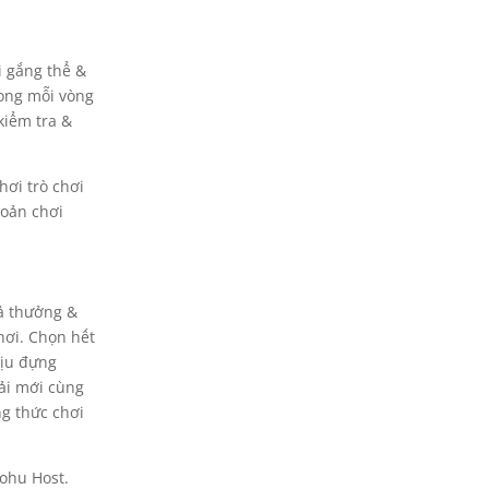
i gắng thể &
rong mỗi vòng
kiểm tra &
hơi trò chơi
hoản chơi
rả thưởng &
hơi. Chọn hết
hịu đựng
ải mới cùng
g thức chơi
Nohu Host.