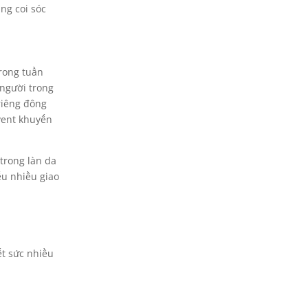
ng coi sóc
rong tuần
 người trong
riêng đông
event khuyến
 trong làn da
ếu nhiều giao
t sức nhiều