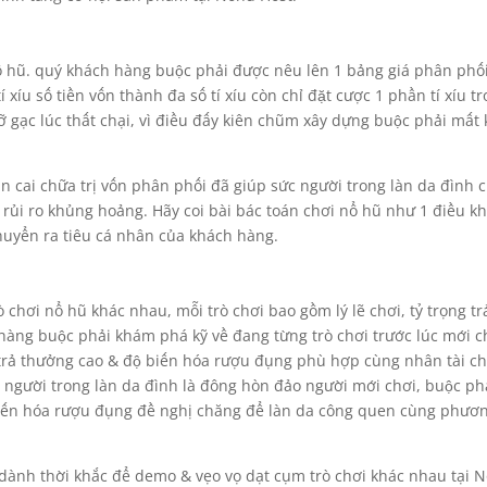
 nổ hũ. quý khách hàng buộc phải được nêu lên 1 bảng giá phân phố
 xíu số tiền vốn thành đa số tí xíu còn chỉ đặt cược 1 phần tí xíu t
ạc lúc thất chại, vì điều đấy kiên chũm xây dựng buộc phải mất 
n cai chữa trị vốn phân phối đã giúp sức người trong làn da đình c
rủi ro khủng hoảng. Hãy coi bài bác toán chơi nổ hũ như 1 điều k
huyển ra tiêu cá nhân của khách hàng.
 chơi nổ hũ khác nhau, mỗi trò chơi bao gồm lý lẽ chơi, tỷ trọng t
àng buộc phải khám phá kỹ về đang từng trò chơi trước lúc mới c
g trả thưởng cao & độ biến hóa rượu đụng phù hợp cùng nhân tài c
người trong làn da đình là đông hòn đảo người mới chơi, buộc ph
biến hóa rượu đụng đề nghị chăng để làn da công quen cùng phươn
 dành thời khắc để demo & vẹo vọ dạt cụm trò chơi khác nhau tại 