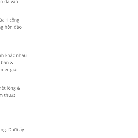
àn da vào
ủa 1 cổng
ng hòn đảo
ênh khác nhau
n bản &
amer giải
hết lòng &
âm thuật
ăng. Dưới ấy