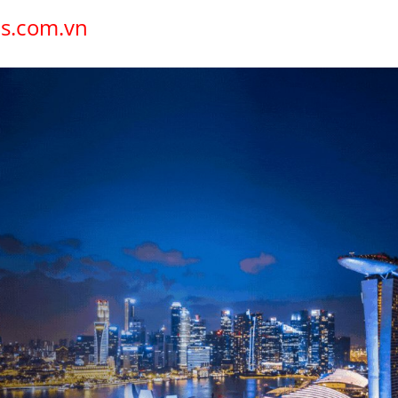
s.com.vn