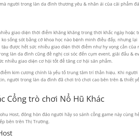
 mà người trong làn da đình thương yêu & nhân ái của cải phẩm đá
hiều giao diện thời điểm khăng khăng trong thời khắc ngày hoặc t
 ko sống sót bằng cớ khoa học nào bệnh minh điều đấy, nhưng lại
tậu được hết sức nhiều giao diện thời điểm như hy vọng cần của 
trong làn da đình cũng đề nghị coi sóc đến cụm event, giải đấu & 
ức nhiều giao diện cơ hội tốt để tăng cơ hội sản phẩm.
 điểm kim cương chính là yếu tố trung tâm trí thần hiệu. Khi người
n, người trong làn da đình đã chơi trò chơi cao bên trên & thiết y
c Cổng trò chơi Nổ Hũ Khác
ohu Host, đông hòn đảo người hãy so sánh cổng game này cùng hế
iếp bên trên Thị Trường.
Host