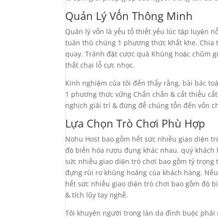
Quản Lý Vốn Thông Minh
Quản lý vốn là yếu tố thiết yếu lúc tập luyện
tuân thủ chúng 1 phương thức khắt khe. Chia tí
quay. Tránh đặt cược quá Khủng hoặc chũm gỡ g
thất chại lỗ cực nhọc.
Kinh nghiệm của tôi đến thấy rằng, bài bác toá
1 phương thức vững Chắn chắn & cắt thiểu cắt 
nghịch giải trí & đừng để chúng tổn đến vốn c
Lựa Chọn Trò Chơi Phù Hợp
Nohu Host bao gồm hết sức nhiều giao diện trò
độ biến hóa rượu đụng khác nhau. quý khách h
sức nhiều giao diện trò chơi bao gồm tỷ trọn
đựng rủi ro khủng hoảng của khách hàng. Nếu 
hết sức nhiều giao diện trò chơi bao gồm độ 
& tích lũy tay nghề.
Tôi khuyên người trong làn da đình buộc phải