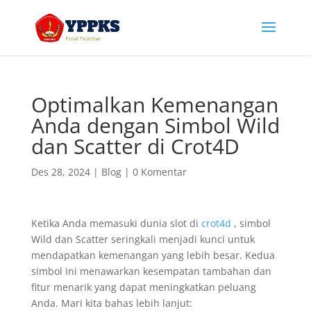
Optimalkan Kemenangan
Anda dengan Simbol Wild
dan Scatter di Crot4D
Des 28, 2024
|
Blog
|
0 Komentar
Ketika Anda memasuki dunia slot di
crot4d
, simbol
Wild dan Scatter seringkali menjadi kunci untuk
mendapatkan kemenangan yang lebih besar. Kedua
simbol ini menawarkan kesempatan tambahan dan
fitur menarik yang dapat meningkatkan peluang
Anda. Mari kita bahas lebih lanjut: