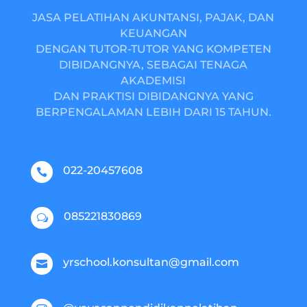
JASA PELATIHAN AKUNTANSI, PAJAK, DAN
KEUANGAN
DENGAN TUTOR-TUTOR YANG KOMPETEN
DIBIDANGNYA, SEBAGAI TENAGA
AKADEMISI
DAN PRAKTISI DIBIDANGNYA YANG
BERPENGALAMAN LEBIH DARI 15 TAHUN.
022-20457608

085221830869
w
yrschool.konsultan@gmail.com
