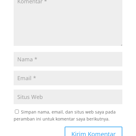
Simpan nama, email, dan situs web saya pada
peramban ini untuk komentar saya berikutnya.