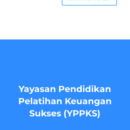
Yayasan Pendidikan
Pelatihan Keuangan
Sukses (YPPKS)