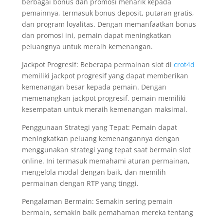
berbagai bonus dan promosi menarik kepada
pemainnya, termasuk bonus deposit, putaran gratis,
dan program loyalitas. Dengan memanfaatkan bonus
dan promosi ini, pemain dapat meningkatkan
peluangnya untuk meraih kemenangan.
Jackpot Progresif: Beberapa permainan slot di
crot4d
memiliki jackpot progresif yang dapat memberikan
kemenangan besar kepada pemain. Dengan
memenangkan jackpot progresif, pemain memiliki
kesempatan untuk meraih kemenangan maksimal.
Penggunaan Strategi yang Tepat: Pemain dapat
meningkatkan peluang kemenangannya dengan
menggunakan strategi yang tepat saat bermain slot
online. Ini termasuk memahami aturan permainan,
mengelola modal dengan baik, dan memilih
permainan dengan RTP yang tinggi.
Pengalaman Bermain: Semakin sering pemain
bermain, semakin baik pemahaman mereka tentang