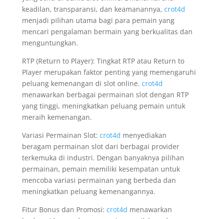
keadilan, transparansi, dan keamanannya,
crot4d
menjadi pilihan utama bagi para pemain yang
mencari pengalaman bermain yang berkualitas dan
menguntungkan.
RTP (Return to Player): Tingkat RTP atau Return to
Player merupakan faktor penting yang memengaruhi
peluang kemenangan di slot online.
crot4d
menawarkan berbagai permainan slot dengan RTP
yang tinggi, meningkatkan peluang pemain untuk
meraih kemenangan.
Variasi Permainan Slot:
crot4d
menyediakan
beragam permainan slot dari berbagai provider
terkemuka di industri. Dengan banyaknya pilihan
permainan, pemain memiliki kesempatan untuk
mencoba variasi permainan yang berbeda dan
meningkatkan peluang kemenangannya.
Fitur Bonus dan Promosi:
crot4d
menawarkan