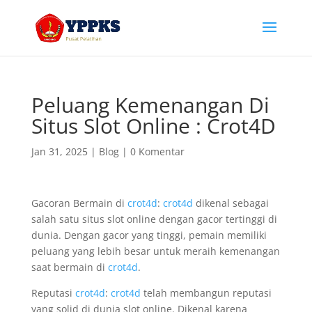
Peluang Kemenangan Di
Situs Slot Online : Crot4D
Jan 31, 2025
|
Blog
|
0 Komentar
Gacoran Bermain di
crot4d
:
crot4d
dikenal sebagai
salah satu situs slot online dengan gacor tertinggi di
dunia. Dengan gacor yang tinggi, pemain memiliki
peluang yang lebih besar untuk meraih kemenangan
saat bermain di
crot4d
.
Reputasi
crot4d
:
crot4d
telah membangun reputasi
yang solid di dunia slot online. Dikenal karena