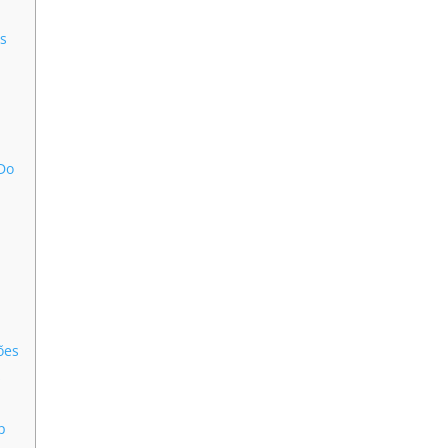
Os
 Do
ões
s
p