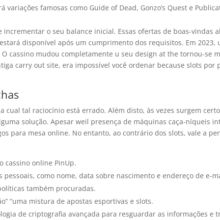
rá variações famosas como Guide of Dead, Gonzo’s Quest e Publicat
 incrementar o seu balance inicial. Essas ofertas de boas-vindas 
stará disponível após um cumprimento dos requisitos. Em 2023, u s
. O cassino mudou completamente u seu design at the tornou-se m
iga carry out site, era impossível você ordenar because slots por
chas
 cual tal raciocínio está errado. Além disto, às vezes surgem cer
alguma solução. Apesar weil presença de máquinas caça-níqueis int
os para mesa online. No entanto, ao contrário dos slots, vale a p
 cassino online PinUp.
s pessoais, como nome, data sobre nascimento e endereço de e-ma
 políticas também procuradas.
ão” “uma mistura de apostas esportivas e slots.
ologia de criptografia avançada para resguardar as informações e 