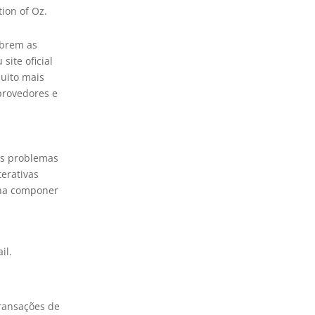
ion of Oz.
abrem as
ite oficial
uito mais
 provedores e
tos problemas
erativas
ena componer
il.
transações de