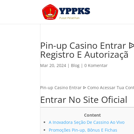
Pin-up Casino Entrar 
Registro E Autorizaçã
Mar 20, 2024
|
Blog
|
0 Komentar
Pin-up Casino Entrar ᐉ Como Acessar Tua Cont
Entrar No Site Oficial
Content
A Inovadora Seção De Cassino Ao Vivo
Promoções Pin-up, Bônus E Fichas