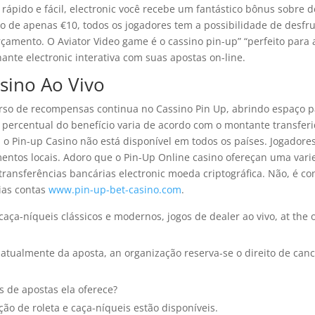
 rápido e fácil, electronic você recebe um fantástico bônus sobre 
 de apenas €10, todos os jogadores tem a possibilidade de desfru
çamento. O Aviator Video game é o cassino pin-up” “perfeito para 
nte electronic interativa com suas apostas on-line.
sino Ao Vivo
verso de recompensas continua no Cassino Pin Up, abrindo espaço 
percentual do benefício varia de acordo com o montante transferi
 o Pin-up Casino não está disponível em todos os países. Jogadore
lamentos locais. Adoro que o Pin-Up Online casino ofereçan uma var
ransferências bancárias electronic moeda criptográfica. Não, é co
ias contas
www.pin-up-bet-casino.com
.
aça-níqueis clássicos e modernos, jogos de dealer ao vivo, at the
atualmente da aposta, an organização reserva-se o direito de can
 de apostas ela oferece?
o de roleta e caça-níqueis estão disponíveis.