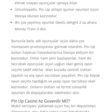
etmək istəyən oyunçular oynaya bilər.
Ümumiyyətlə, Pin-Up onlayn qumar oyunları üçün
tövsiyə olunan kazinodur.
Ən çox yayılmış oyunlar Devils delight 2 və ahora
Money Train 3-dür.
Bununla belə, adi oyunçular üçün daha çox
müntəzəm promosyonlar görmək istərdim. Pin-Up
bütün həyəcan həvəskarlarına tövsiyə etdiyim bir
kazinodur. Onlar həm yeni başlayanlar, həm də
təcrübəli oyunçular üçün uyğun olan geniş oyun
seçimi təklif edirlər. Mən burada sevimli slotları
tapdım və xoş oyun təcrübəsi yaşadım. Pin-Up böyük
oyun seçimi tapdığım və yaxşı oyun təcrübəsi olan
kazinodur. Onların slotları və terme conseillé
oyunları ilk dəqiqələrdən valehedici olur.
Pin Up Casino Az Güvenilir Mi??
Mobil versiyanı yükləmək üçün heç bir depozitdən
danışırıqsa, onu daha sonra şəxsi hesabınızda