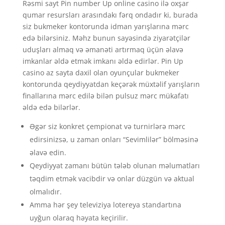
Rəsmi sayt Pin number Up online casino ilə oxşar
qumar resursları arasındakı fərq ondadır ki, burada
siz bukmeker kontorunda idman yarışlarına mərc
edə bilərsiniz. Məhz bunun sayəsində ziyarətçilər
uduşları almaq və əmanəti artırmaq üçün əlavə
imkanlar əldə etmək imkanı əldə edirlər. Pin Up
casino az sayta daxil olan oyunçular bukmeker
kontorunda qeydiyyatdan keçərək müxtəlif yarışların
finallarına mərc edilə bilən pulsuz mərc mükafatı
əldə edə bilərlər.
Əgər siz konkret çempionat və turnirlərə mərc
edirsinizsə, u zaman onları “Sevimlilər” bölməsinə
əlavə edin.
Qeydiyyat zamanı bütün tələb olunan məlumatları
təqdim etmək vacibdir və onlar düzgün və aktual
olmalıdır.
Amma hər şey televiziya lotereya standartına
uyğun olaraq həyata keçirilir.