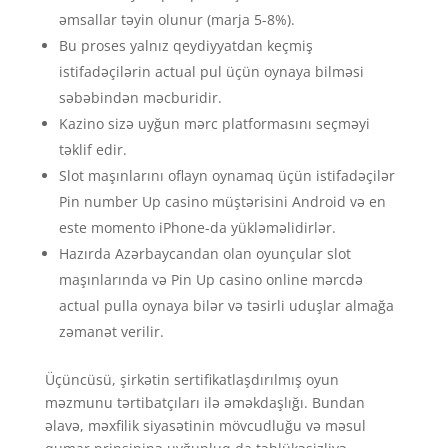
əmsallar təyin olunur (marja 5-8%).
Bu proses yalnız qeydiyyatdan keçmiş
istifadəçilərin actual pul üçün oynaya bilməsi
səbəbindən məcburidir.
Kazino sizə uyğun mərc platformasını seçməyi
təklif edir.
Slot maşınlarını oflayn oynamaq üçün istifadəçilər
Pin number Up casino müştərisini Android və en
este momento iPhone-da yükləməlidirlər.
Hazırda Azərbaycandan olan oyunçular slot
maşınlarında və Pin Up casino online mərcdə
actual pulla oynaya bilər və təsirli uduşlar almağa
zəmanət verilir.
Üçüncüsü, şirkətin sertifikatlaşdırılmış oyun
məzmunu tərtibatçıları ilə əməkdaşlığı. Bundan
əlavə, məxfilik siyasətinin mövcudluğu və məsul