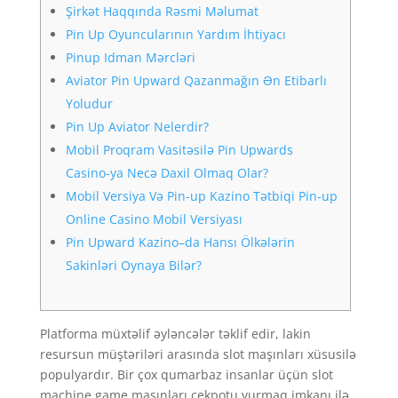
Şirkət Haqqında Rəsmi Məlumat
Pin Up Oyuncularının Yardım İhtiyacı
Pinup Idman Mərcləri
Aviator Pin Upward Qazanmağın Ən Etibarlı
Yoludur
Pin Up Aviator Nelerdir?
Mobil Proqram Vasitəsilə Pin Upwards
Casino-ya Necə Daxil Olmaq Olar?
Mobil Versiya Və Pin-up Kazino Tətbiqi Pin-up
Online Casino Mobil Versiyası
Pin Upward Kazino–da Hansı Ölkələrin
Sakinləri Oynaya Bilər?
Platforma müxtəlif əyləncələr təklif edir, lakin
resursun müştəriləri arasında slot maşınları xüsusilə
populyardır. Bir çox qumarbaz insanlar üçün slot
machine game maşınları cekpotu vurmaq imkanı ilə