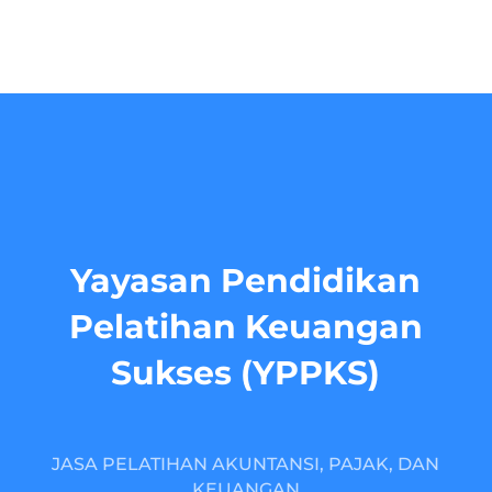
Yayasan Pendidikan
Pelatihan Keuangan
Sukses (YPPKS)
JASA PELATIHAN AKUNTANSI, PAJAK, DAN
KEUANGAN