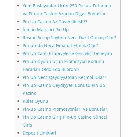
Yeni Başlayanlar Üçün 250 Pulsuz Fırlanma
Və Pin-up Casino Azndan Digər Bonuslar
Pin Up Casino Az Güvenilir Mi??
İdman Mərcləri Pin Up
Rəsmi Pin-up Saytına Necə Daxil Olmaq Olar?
Pin-up-da Necə Əmanət Etmək Olar?
Pin Up Canlı Krupiyelerle Gerçekçi Deneyim
Pin-up Oyunu Üçün Promosyon Kodunu
Haradan Əldə Edə Bilərəm?
Pin Up Necə Qeydiyyatdan Keçmək Olar?
Pin-up Kazino Qeydiyyatı Bonusu Pin-up
Kazino
Rulet Oyunu
Pin-up Casino Promosyonları Və Bonusları
Pin Up Casino Giriş Pin-up Casino Güncel
Giriş
Depozit Limitləri