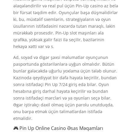
əlaqələndirilir və real pul üçün Pin-Up casino az belə
bir fürsət təqdim edir. Oyunçular başa düşməlidirlər
ki, bu, müxtəlif sxemlərin, strategiyaların və oyun
üsullarının istifadəsini nəzərdə tutan maraqlı, lakin
mürəkkəb prosesdir. Pin-Up slot maşınları əla
qrafika, yüksək gəlir faizi ilə seçilir, bəzilərinin
hekayə xətti var və s.
Ad, soyad və digər şəxsi məlumatlar oyunçunun
pasportunda göstərilənlərə uyğun olmalıdır. Bütün
bunlar gələcəkdə uğurlu yoxlama üçün tələb olunur.
Kazinoda qeydiyyat bir dəfə həyata keçirilir, bundan
sonra istifadəçi Pin Up 7/24 giriş edə bilər. Oyun
hesabına giriş dərhal həyata keçirilir və bundan
sonra istifadəçi mərcləri və ya oyunları seçə bilər.
Əgər iştirakçı daxil olmaq üçün parolu unutduqda,
onu bərpa etmək üçün təlimatlardan istifadə
etməlidir.
🎮 Pin Up Online Casino Əsas Məqamları