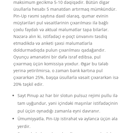
maksimum gecikmə 5-10 dəqiqədir. Bütün digər
üsullarla hesabı 5 manatdan artırmaq mümkündür.
Pin-Up rəsmi saytına daxil olaraq, qumar evinin
müştəriləri pul vəsaitlərinin çıxarılması ilə bağlı
çoxlu faydalı və aktual məlumatlar tapa bilərlər.
Nəzərə alın ki, istifadəçi e-poçt ünvanını təsdiq
etmədikdə və anketi şəxsi məlumatlarla
doldurmadıqda pulun çıxarılması qadağandır.
Oyunçu əmanətini bir dəfə israf edibsə, pul
çıxarmaq üçün komissiya yoxdur. Əgər bu tələb
yerinə yetirilmirsə, o zaman bank kartına pul
çıxararkən 25%, başqa üsullarla vəsait çıxararkən isə
20% təşkil edir.
Sayt Pinup az hər bir slotun pulsuz rejimi pullu ilə
tam uyğundur, yəni içindəki maşınlar istifadəçinin
pul üçün oynadığı zamanla eyni davranır.
Ümumiyyətlə, Pin-Up istirahət və əyləncə üçün əla
yerdir.