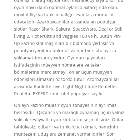
ödənişli olaraq saytda slot machine oynaya bilər. Bu
oyun növü daim optimal əyləncə axtarışında olan,
müxtəlifliyi və funksionallığı sevənlərə müraciət
edəcəkdir. Azərbaycanlılar arasında ən populyar
slotlar Razor Shark, Sakura, SpaceWars, Deal or Still
living 2, Hot Fruits and veggies 100 və h. Bütün Pin-
Up kazino slot maşınları bir bölmədə yerləşir və
populyar/yenilərə bölünür və hər bir slotu ayrıca
yükləmək imkanı yoxdur. Oyunun qaydaları
istifadəçinin müəyyən nömrələrə və təkər
bölmələrinə mərc etməyi, onlar üçün müəyyən
ödənişləri almasını nəzərdə tutur. Azərbaycanlılar
arasında Roulette Live, Light Night time Roulette,
Roulette EXPERT kimi rulet populyar sayılır.
Onlayn kazino müasir oyun sənayesinin ayrılmaz
hissəsidir. Qazanclı və maraqlı oynamaq üçün yalnız
yüksək keyfiyyətli oyun klublarını seçməlisiniz. Onlar
təhlükəsiz, etibarlı və funksional olmalı, həmçinin
müntəzəm uduşlara zəmanət verməlidirlər. Son