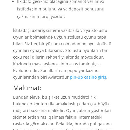
İlk dəfə gecikmə olacağına zəmanət verilir və
istifadəçinin pulunu və ya depozit bonusunu
çəkməsinin fərqi yoxdur.
İstifadəçi axtarış sistemi vasitəsilə və ya Stolüstü
Oyunlar bölməsində uyğun stolüstü oyunu tapa
bilər. Siz heç bir yükləmə olmadan onlayn stolüstü
oyunları oynaya bilərsiniz. Stolüstü oyunların bir
çoxu real dilerin rəhbərliyi altında mövcuddur.
Kazinoda masa əyləncəsinin əsas təminatçısı
Evolution-dır. Son illərin ən populyar kazino
oyunlarından biri Aviatordur
pin-up casino giriş
.
Məlumat:
Bundan əlavə, bu şirkət uzun müddətdir ki,
bukmeker kontoru ilə əməkdaşlıq edən çox böyük
müştəri bazasına malikdir. Oyunçuların göstərilən
xidmətlərdən razı qalması faktını internetdəki
rəylərdə görmək olar. Beləliklə, burada pul qazana