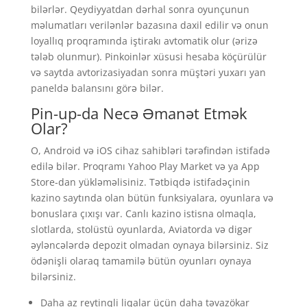
bilərlər. Qeydiyyatdan dərhal sonra oyunçunun
məlumatları verilənlər bazasına daxil edilir və onun
loyallıq proqramında iştirakı avtomatik olur (ərizə
tələb olunmur). Pinkoinlər xüsusi hesaba köçürülür
və saytda avtorizasiyadan sonra müştəri yuxarı yan
paneldə balansını görə bilər.
Pin-up-da Necə Əmanət Etmək
Olar?
O, Android və iOS cihaz sahibləri tərəfindən istifadə
edilə bilər. Proqramı Yahoo Play Market və ya App
Store-dan yükləməlisiniz. Tətbiqdə istifadəçinin
kazino saytında olan bütün funksiyalara, oyunlara və
bonuslara çıxışı var. Canlı kazino istisna olmaqla,
slotlarda, stolüstü oyunlarda, Aviatorda və digər
əyləncələrdə depozit olmadan oynaya bilərsiniz. Siz
ödənişli olaraq tamamilə bütün oyunları oynaya
bilərsiniz.
Daha az reytinqli liqalar üçün daha təvazökar