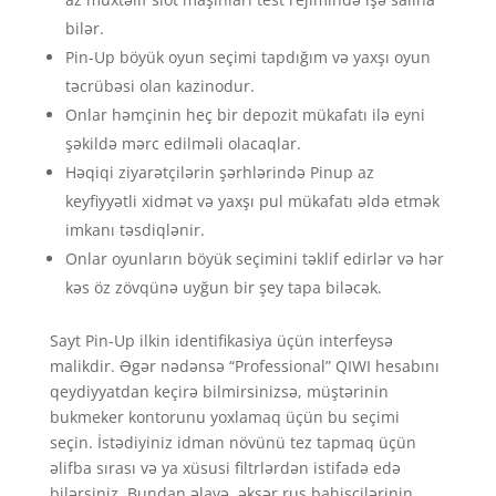
bilər.
Pin-Up böyük oyun seçimi tapdığım və yaxşı oyun
təcrübəsi olan kazinodur.
Onlar həmçinin heç bir depozit mükafatı ilə eyni
şəkildə mərc edilməli olacaqlar.
Həqiqi ziyarətçilərin şərhlərində Pinup az
keyfiyyətli xidmət və yaxşı pul mükafatı əldə etmək
imkanı təsdiqlənir.
Onlar oyunların böyük seçimini təklif edirlər və hər
kəs öz zövqünə uyğun bir şey tapa biləcək.
Sayt Pin-Up ilkin identifikasiya üçün interfeysə
malikdir. Əgər nədənsə “Professional” QIWI hesabını
qeydiyyatdan keçirə bilmirsinizsə, müştərinin
bukmeker kontorunu yoxlamaq üçün bu seçimi
seçin. İstədiyiniz idman növünü tez tapmaq üçün
əlifba sırası və ya xüsusi filtrlərdən istifadə edə
bilərsiniz. Bundan əlavə, əksər rus bahisçilərinin