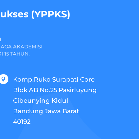
Sukses (YPPKS)
N
NAGA AKADEMISI
 15 TAHUN.
Komp.Ruko Surapati Core

Blok AB No.25 Pasirluyung
Cibeunying Kidul
Bandung Jawa Barat
40192