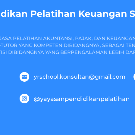
dikan Pelatihan Keuangan 
JASA PELATIHAN AKUNTANSI, PAJAK, DAN KEUANGA
TUTOR YANG KOMPETEN DIBIDANGNYA, SEBAGAI TE
ISI DIBIDANGNYA YANG BERPENGALAMAN LEBIH DARI
yrschool.konsultan@gmail.com

@yayasanpendidikanpelatihan
