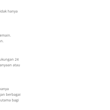
 tidak hanya
pemain.
an.
dukungan 24
tanyaan atau
hanya
gan berbagai
n utama bagi