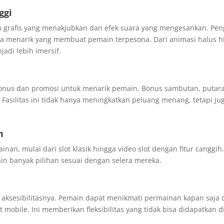
ggi
 grafis yang menakjubkan dan efek suara yang mengesankan. P
a menarik yang membuat pemain terpesona. Dari animasi halus h
adi lebih imersif.
onus dan promosi untuk menarik pemain. Bonus sambutan, putaran
Fasilitas ini tidak hanya meningkatkan peluang menang, tetapi ju
m
an, mulai dari slot klasik hingga video slot dengan fitur canggih.
 banyak pilihan sesuai dengan selera mereka.
 aksesibilitasnya. Pemain dapat menikmati permainan kapan saja
obile. Ini memberikan fleksibilitas yang tidak bisa didapatkan di 