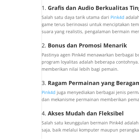
1.
Grafis dan Audio Berkualitas Tin
Salah satu daya tarik utama dari
Pink4d
adalah
game terus berinovasi untuk menciptakan tem
suara yang realistis, pengalaman bermain menj
2.
Bonus dan Promosi Menarik
Pastinya agen Pink4d menawarkan berbagai b
program loyalitas adalah beberapa contohnya. 
memberikan nilai lebih bagi pemain.
3.
Ragam Permainan yang Beraga
Pink4d
juga menyediakan berbagai jenis permain
dan mekanisme permainan memberikan pemain
4.
Akses Mudah dan Fleksibel
Salah satu keunggulan bermain Pink4d adalah
saja, baik melalui komputer maupun perangkat m