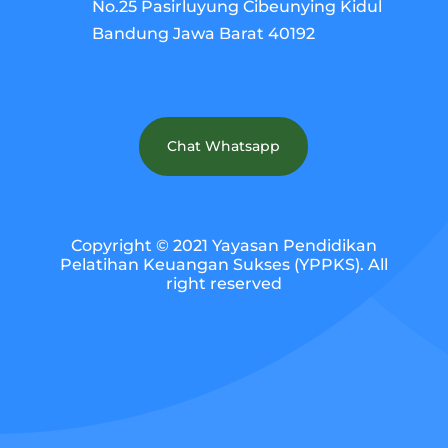
No.25 Pasirluyung Cibeunying Kidul
Bandung Jawa Barat 40192
Chat Whatsapp
Copyright © 2021 Yayasan Pendidikan
Pelatihan Keuangan Sukses (YPPKS). All
right reserved