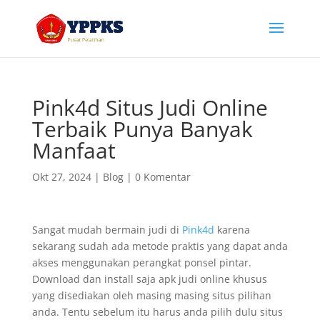
Pink4d Situs Judi Online
Terbaik Punya Banyak
Manfaat
Okt 27, 2024
|
Blog
|
0 Komentar
Sangat mudah bermain judi di
Pink4d
karena
sekarang sudah ada metode praktis yang dapat anda
akses menggunakan perangkat ponsel pintar.
Download dan install saja apk judi online khusus
yang disediakan oleh masing masing situs pilihan
anda. Tentu sebelum itu harus anda pilih dulu situs