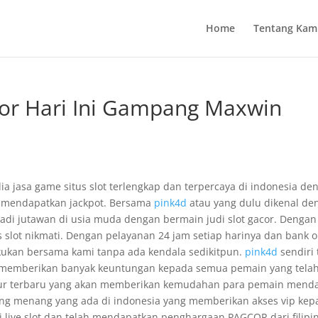
Home
Tentang Kam
cor Hari Ini Gampang Maxwin
dia jasa game situs slot terlengkap dan terpercaya di indonesia de
 mendapatkan jackpot. Bersama
pink4d
atau yang dulu dikenal d
di jutawan di usia muda dengan bermain judi slot gacor. Denga
 slot nikmati. Dengan pelayanan 24 jam setiap harinya dan bank o
ukan bersama kami tanpa ada kendala sedikitpun.
pink4d
sendiri 
elah memberikan banyak keuntungan kepada semua pemain yang tela
fitur terbaru yang akan memberikan kemudahan para pemain mend
pang menang yang ada di indonesia yang memberikan akses vip kep
i live slot dan telah mendapatkan penghargaan PAGCOR dari filipi