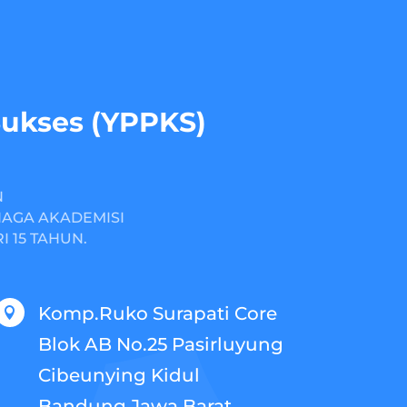
Sukses (YPPKS)
N
NAGA AKADEMISI
 15 TAHUN.
Komp.Ruko Surapati Core

Blok AB No.25 Pasirluyung
Cibeunying Kidul
Bandung Jawa Barat