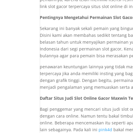
link slot gacor terpercaya situs slot online d
Pentingnya Mengetahui Permainan Slot Gacor
Sekarang ini banyak sekali pemain yang bingun
Disini kami akan membahas sedikit tentang bag
belasan tahun untuk menyajikan permainan y
Indonesia dari segi permainan slot gacor, Ken
bulannya agar para pemain bisa merasakan 
penawaran keuntungan lainnya yang tidak masu
terpercaya jika anda memiliki insting yang bag
dengan grafik tinggi. Dengan begitu, permain
menjadi pengalaman yang memuaskan serta 
Daftar Situs Judi Slot Online Gacor Maxwin Te
Bagi penggemar yang mencari situs judi slot on
dengan cara online. Namun tentu bakal timbul
online. Beberapa mencemaskan itu seperti apa
lain sebagainya. Pada kali ini
pink4d
bakal men