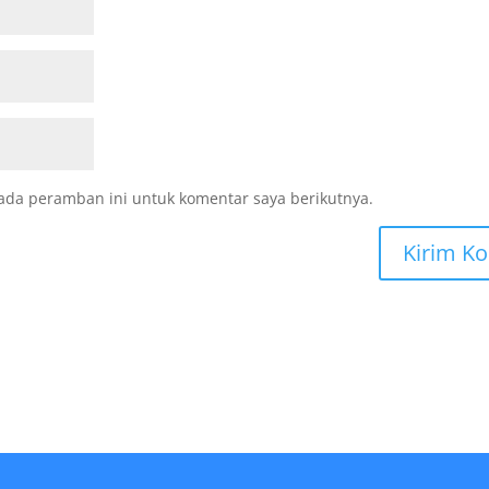
ada peramban ini untuk komentar saya berikutnya.