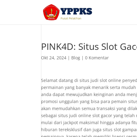
PINK4D: Situs Slot Ga
Okt 24, 2024
|
Blog
|
0 Komentar
Selamat datang di situs judi slot online penye
permainan yang banyak menarik serta mudah
anda dapat mewujudkan keinginan anda menja
promosi unggulan yang bisa para pemain situs
akan memudahkan semua transaksi yang dilak
sebagai situs judi online slot gacor yang t
mulai dari jackpot maksimal hingga adanya 
hiburan tereksklusif dan juga situs slot gam
pemainnya, karena telah memiliki lisensi resm