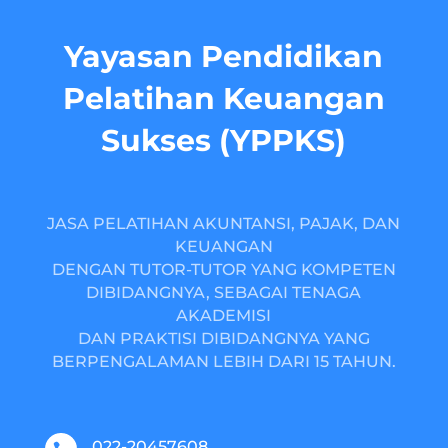
Yayasan Pendidikan
Pelatihan Keuangan
Sukses (YPPKS)
JASA PELATIHAN AKUNTANSI, PAJAK, DAN
KEUANGAN
DENGAN TUTOR-TUTOR YANG KOMPETEN
DIBIDANGNYA, SEBAGAI TENAGA
AKADEMISI
DAN PRAKTISI DIBIDANGNYA YANG
BERPENGALAMAN LEBIH DARI 15 TAHUN.
022-20457608