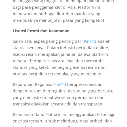
pelanggan yang unggul, telah menjadi pilihan utama
bagi para penggemar slot di Asia. Platform ini
menawarkan berbagai fitur dan manfaat yang
membuatnya menonjol di pasar yang kompetitif.
Lisensi Resmi dan Keamanan
Salah satu aspek paling penting dari
Pink4d
adalah
status lisensinya. Dalam industri perjudian online,
lisensi resmi merupakan jaminan bahwa platform
tersebut beroperasi secara legal dan mematuhi
standar yang ketat. memegang lisensi resmi dari
otoritas perjudian terkemuka, yang menjamin:
Kepatuhan Regulasi:
Pink4d
beroperasi sesuai
dengan hukum dan regulasi perjudian yang berlaku,
yang memastikan bahwa semua permainan dan
transaksi dilakukan secara adil dan transparan.
Keamanan Data: Platform ini menggunakan teknologi
enkripsi terbaru untuk melindungi data pribadi dan