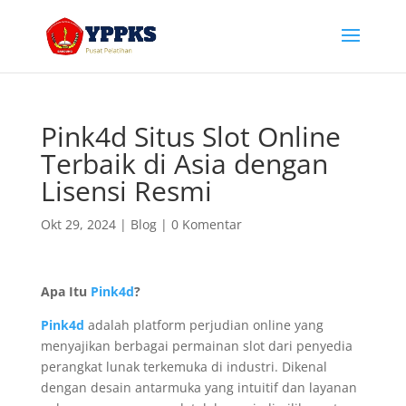
Pink4d Situs Slot Online
Terbaik di Asia dengan
Lisensi Resmi
Okt 29, 2024
|
Blog
|
0 Komentar
Apa Itu
Pink4d
?
Pink4d
adalah platform perjudian online yang
menyajikan berbagai permainan slot dari penyedia
perangkat lunak terkemuka di industri. Dikenal
dengan desain antarmuka yang intuitif dan layanan