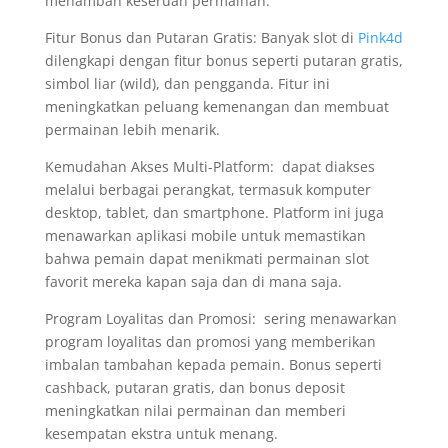
menambah keseruan permainan.
Fitur Bonus dan Putaran Gratis: Banyak slot di
Pink4d
dilengkapi dengan fitur bonus seperti putaran gratis,
simbol liar (wild), dan pengganda. Fitur ini
meningkatkan peluang kemenangan dan membuat
permainan lebih menarik.
Kemudahan Akses Multi-Platform: dapat diakses
melalui berbagai perangkat, termasuk komputer
desktop, tablet, dan smartphone. Platform ini juga
menawarkan aplikasi mobile untuk memastikan
bahwa pemain dapat menikmati permainan slot
favorit mereka kapan saja dan di mana saja.
Program Loyalitas dan Promosi: sering menawarkan
program loyalitas dan promosi yang memberikan
imbalan tambahan kepada pemain. Bonus seperti
cashback, putaran gratis, dan bonus deposit
meningkatkan nilai permainan dan memberi
kesempatan ekstra untuk menang.