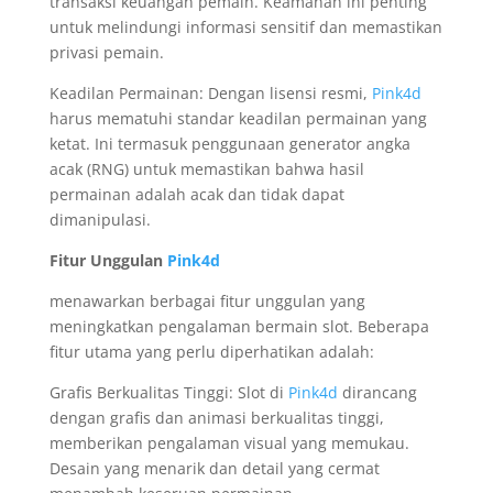
transaksi keuangan pemain. Keamanan ini penting
untuk melindungi informasi sensitif dan memastikan
privasi pemain.
Keadilan Permainan: Dengan lisensi resmi,
Pink4d
harus mematuhi standar keadilan permainan yang
ketat. Ini termasuk penggunaan generator angka
acak (RNG) untuk memastikan bahwa hasil
permainan adalah acak dan tidak dapat
dimanipulasi.
Fitur Unggulan
Pink4d
menawarkan berbagai fitur unggulan yang
meningkatkan pengalaman bermain slot. Beberapa
fitur utama yang perlu diperhatikan adalah:
Grafis Berkualitas Tinggi: Slot di
Pink4d
dirancang
dengan grafis dan animasi berkualitas tinggi,
memberikan pengalaman visual yang memukau.
Desain yang menarik dan detail yang cermat