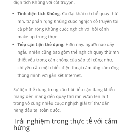
diện tích Khủng với cốt truyện.
Tính diện tích Khủng
: Có đại khái cơ chế quay thử
mn, từ phần rộng Khủng cuộc nghịch cổ truyền tới
cả phần rộng Khủng cuộc nghịch với bối cảnh
make up trung thực.
Tiếp cận tiện thể dụng
: Hiện nay, người nào đấy
ngẫu nhiên cũng bao gồm thể nghịch quay thử mn
thiết yếu trong căn chống của sắp tới cũng như,
chỉ yêu cầu một chiếc điện thoại cảm ứng cảm ứng
thông minh với gắn kết Internet.
Sự tiện thể dụng trong câu hỏi tiếp cận đang khiến
mang đến mang đến quay thử mn vươn lên là 1
trong vô cùng nhiều cuộc nghịch giải trí thư dãn
hàng đầu tại toàn quốc.
Trải nghiệm trong thực tế với cảm
hứng