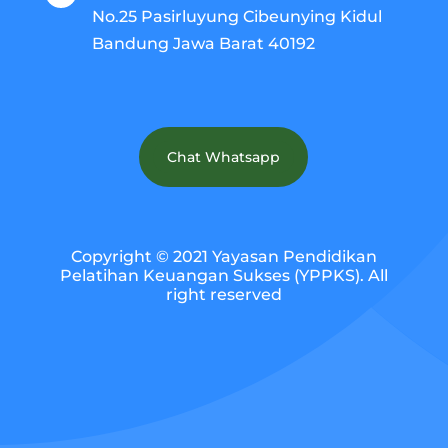
No.25 Pasirluyung Cibeunying Kidul
Bandung Jawa Barat 40192
Chat Whatsapp
Copyright © 2021 Yayasan Pendidikan
Pelatihan Keuangan Sukses (YPPKS). All
right reserved