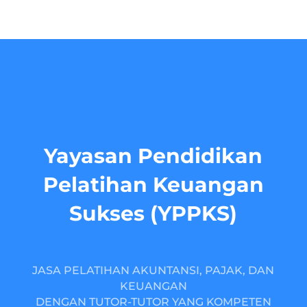
Yayasan Pendidikan
Pelatihan Keuangan
Sukses (YPPKS)
JASA PELATIHAN AKUNTANSI, PAJAK, DAN
KEUANGAN
DENGAN TUTOR-TUTOR YANG KOMPETEN