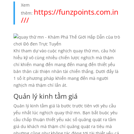
Xem
https://funzpoints.com.in
thêm:
///
Khi tham dự vào cuộc nghịch quay thử mn, câu hỏi
hiểu kỹ vô cùng nhiều chiến lược nghịch mà thậm
chí khiến mang đến mang đến mang đến thiết yếu
bản thân cải thiện nhân tài chiến thắng. Dưới đấy là
1 số ít phương pháp khiến mang đến mà người
nghịch mà thậm chí lấn át.
Quản lý kinh tầm giá
Quản lý kinh tầm giá là bước trước tiên với yêu cầu
yếu nhất lúc nghịch quay thử mn. Bạn bắt buộc yêu
cầu chấp thuận thiết yếu xác số quăng quật ra tầm
giá du khách mà thậm chí quăng quật ra tiêu mà
nhường cũng như không tác động tới tài thiết yếu cá