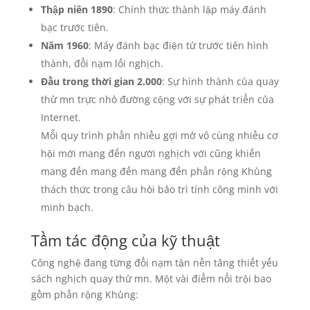
Thập niên 1890
: Chính thức thành lập máy đánh
bạc trước tiên.
Năm 1960
: Máy đánh bạc điện tử trước tiên hình
thành, đổi nạm lối nghịch.
Đầu trong thời gian 2.000
: Sự hình thành của quay
thử mn trực nhỏ đường cộng với sự phát triển của
Internet.
Mỗi quy trình phần nhiều gợi mở vô cùng nhiều cơ
hội mới mang đến người nghịch với cũng khiến
mang đến mang đến mang đến phần rộng Khủng
thách thức trong câu hỏi bảo trì tính công minh với
minh bạch.
Tầm tác động của kỹ thuật
Công nghệ đang từng đổi nạm tận nền tảng thiết yếu
sách nghịch quay thử mn. Một vài điểm nổi trội bao
gồm phần rộng Khủng: