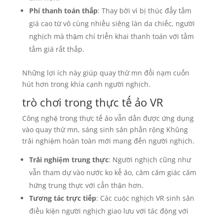
Phí thanh toán thấp
: Thay bởi vì bị thúc đẩy tầm
giá cao từ vô cùng nhiều siêng làn da chiếc, người
nghịch mà thậm chí triển khai thanh toán với tầm
tầm giá rất thấp.
Những lợi ích này giúp quay thử mn đổi nạm cuốn
hút hơn trong khía cạnh người nghịch.
trò chơi trong thực tế ảo VR
Công nghệ trong thực tế ảo vẫn dần được ứng dụng
vào quay thử mn, sáng sinh sản phần rộng Khủng
trải nghiệm hoàn toàn mới mang đến người nghịch.
Trải nghiệm trung thực
: Người nghịch cũng như
vẫn tham dự vào nước ko kể ảo, cảm cảm giác cảm
hứng trung thực với cẩn thận hơn.
Tương tác trực tiếp
: Các cuộc nghịch VR sinh sản
điều kiện người nghịch giao lưu với tác động với