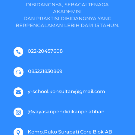
DIBIDANGNYA, SEBAGAI TENAGA
AKADEMISI
DAN PRAKTISI DIBIDANGNYA YANG
BERPENGALAMAN LEBIH DARI 15 TAHUN.
022-20457608

085221830869
w
yrschool.konsultan@gmail.com

@yayasanpendidikanpelatihan

Komp.Ruko Surapati Core Blok AB
