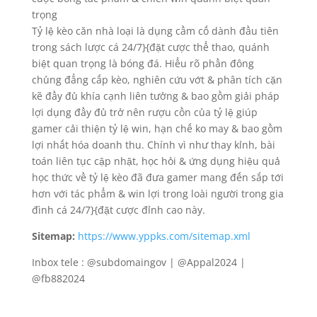
Tỷ lệ kèo căn nhà loại là dụng cầm cố dành đầu tiên
trong sách lược cá 24/7}{đặt cược thể thao, quánh
biệt quan trọng là bóng đá. Hiểu rõ phần đông
chủng đẳng cấp kèo, nghiên cứu vớt & phân tích cặn
kẽ đầy đủ khía cạnh liên tưởng & bao gồm giải pháp
lợi dụng đầy đủ trở nên rượu cồn của tỷ lệ giúp
gamer cải thiện tỷ lệ win, hạn chế ko may & bao gồm
lợi nhất hóa doanh thu. Chính vì như thay kỉnh, bài
toán liên tục cập nhật, học hỏi & ứng dụng hiệu quả
học thức về tỷ lệ kèo đã đưa gamer mang đến sắp tới
hơn với tác phẩm & win lợi trong loài người trong gia
đình cá 24/7}{đặt cược đỉnh cao này.
Sitemap:
https://www.yppks.com/sitemap.xml
Inbox tele : @subdomaingov | @Appal2024 |
@fb882024