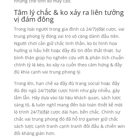
nhưng che tính ko may cao.
Tâm lý chắc & ko xảy ra liên tưởng
vị đám đông
Trong loài người trong gia đình cá 24/7}{đặt cược, vai
trung phong lý đóng vai trò vô cộng dành đầu tiên.
Người chơi cần giữ chắc tinh thần, ko bị hình họa
hưởng vị hầu hết hoặc đầy đủ tin đồn thất thiệt. Sự
bình thản giúp họ nghiên cứu vớt & phân tích chuẩn
chỉnh tỷ lệ kèo, ko xảy ra cuốn theo cảm hứng & đầy
đủ khía cạnh vai trung phong lý.
Trong khi, hạn chế xa đầy đủ trang social hoặc đầy
đủ đội ngũ 24/7}{đặt cược hình như gây nhiễu, gây
lầm lẫn. Hãy dựa vào tài liệu khách quan, sách lược
sáng tỏ, & luôn nghĩ mang đến bài toán thiết kế một
lộ trình 24/7}{đặt cược dài hạn, bền chắc. Chính sự
chắc vai trung phong đó đã hỗ trợ gamer giữ chắc
sách lược cạnh tranh cạnh tranh đối đầu & chiến win
đối kháng giản hơn.