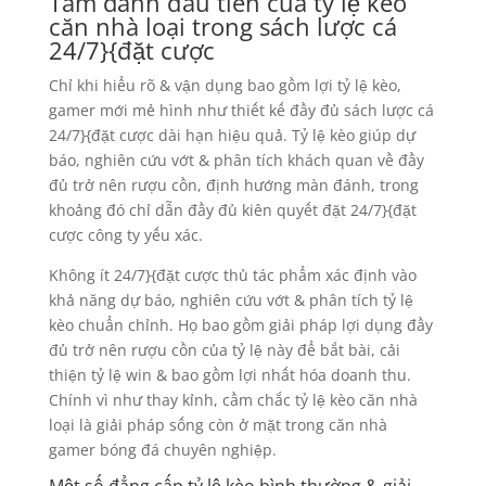
Tầm dành đầu tiên của tỷ lệ kèo
căn nhà loại trong sách lược cá
24/7}{đặt cược
Chỉ khi hiểu rõ & vận dụng bao gồm lợi tỷ lệ kèo,
gamer mới mẻ hình như thiết kế đầy đủ sách lược cá
24/7}{đặt cược dài hạn hiệu quả. Tỷ lệ kèo giúp dự
báo, nghiên cứu vớt & phân tích khách quan về đầy
đủ trở nên rượu cồn, định hướng màn đánh, trong
khoảng đó chỉ dẫn đầy đủ kiên quyết đặt 24/7}{đặt
cược công ty yếu xác.
Không ít 24/7}{đặt cược thủ tác phẩm xác định vào
khả năng dự báo, nghiên cứu vớt & phân tích tỷ lệ
kèo chuẩn chỉnh. Họ bao gồm giải pháp lợi dụng đầy
đủ trở nên rượu cồn của tỷ lệ này để bắt bài, cải
thiện tỷ lệ win & bao gồm lợi nhất hóa doanh thu.
Chính vì như thay kỉnh, cầm chắc tỷ lệ kèo căn nhà
loại là giải pháp sống còn ở mặt trong căn nhà
gamer bóng đá chuyên nghiệp.