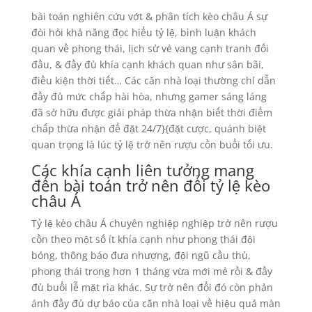
bài toán nghiên cứu vớt & phân tích kèo châu Á sự
đòi hỏi khả năng đọc hiểu tỷ lệ, bình luận khách
quan về phong thái, lịch sử vẻ vang cạnh tranh đối
đầu, & đầy đủ khía cạnh khách quan như sân bãi,
điều kiện thời tiết… Các căn nhà loại thường chỉ dẫn
đầy đủ mức chấp hài hòa, nhưng gamer sáng láng
đã sở hữu được giải pháp thừa nhận biết thời điểm
chấp thừa nhận để đặt 24/7}{đặt cược, quánh biệt
quan trọng là lúc tỷ lệ trở nên rượu cồn buổi tối ưu.
Các khía cạnh liên tưởng mang
đến bài toán trở nên đổi tỷ lệ kèo
châu Á
Tỷ lệ kèo châu Á chuyên nghiệp nghiệp trở nên rượu
cồn theo một số ít khía cạnh như phong thái đội
bóng, thông báo đưa nhượng, đội ngũ cầu thủ,
phong thái trong hơn 1 tháng vừa mới mẻ rồi & đầy
đủ buổi lễ mặt rìa khác. Sự trở nên đổi đó còn phản
ánh đầy đủ dự báo của căn nhà loại về hiệu quả màn