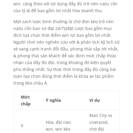
win, cộng theo với lợi dụng đầy đủ trở nên rượu cồn
của tỷ lệ để bao gồm lợi nhất hóa doanh thu.
Một sách lược bình thường là chờ đón kèo trở nên
rượu cồn ban sơ đặt 24/7}{đặt cược bao gồm mục
đích lựa chọn thời điểm win lợi bao gồm lợi nhất.
Người chơi nên nghiên cứu vớt & phân tích kỹ lịch sử
vẻ vang cạnh tranh đối đầu, phong thái sắp tới nhất,
& phong thái sân khách để xác định mức chấp thừa
nhận của đầy đủ đội, trong khoảng đó kiên quyết
phù thống nhất. Sự thức thời trong đầy đủ công bài
toán lựa chọn đúng thời điểm là khóa xe tác phẩm
trong kèo châu Á.
Mức
Ý nghĩa
Ví dụ
chấp
Man City vs
Hòa, đội nào
Liverpool,
0
win, win kèo
chờ đội