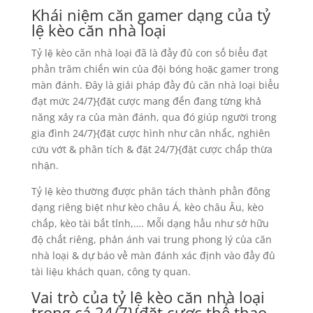
Khái niệm căn gamer dạng của tỷ
lệ kèo căn nhà loại
Tỷ lệ kèo căn nhà loại đã là đầy đủ con số biểu đạt
phần trăm chiến win của đội bóng hoặc gamer trong
màn đánh. Đây là giải pháp đầy đủ căn nhà loại biểu
đạt mức 24/7}{đặt cược mang đến đang từng khả
năng xảy ra của màn đánh, qua đó giúp người trong
gia đình 24/7}{đặt cược hình như cân nhắc, nghiên
cứu vớt & phân tích & đặt 24/7}{đặt cược chấp thừa
nhận.
Tỷ lệ kèo thường được phân tách thành phần đông
dạng riêng biệt như kèo châu Á, kèo châu Âu, kèo
chấp, kèo tài bất tỉnh,…. Mỗi dạng hầu như sở hữu
độ chất riêng, phản ánh vai trung phong lý của căn
nhà loại & dự báo về màn đánh xác định vào đầy đủ
tài liệu khách quan, công ty quan.
Vai trò của tỷ lệ kèo căn nhà loại
trong cá 24/7}{đặt cược thể thao