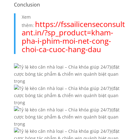
Conclusion
Xem
https://fssailicenseconsult
thêm:
ant.in/?sp_product=kham-
pha-i-phim-moi-net-cong-
choi-ca-cuoc-hang-dau