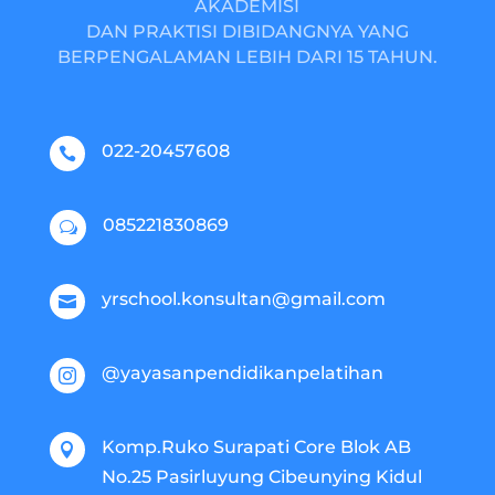
AKADEMISI
DAN PRAKTISI DIBIDANGNYA YANG
BERPENGALAMAN LEBIH DARI 15 TAHUN.
022-20457608

085221830869
w
yrschool.konsultan@gmail.com

@yayasanpendidikanpelatihan

Komp.Ruko Surapati Core Blok AB

No.25 Pasirluyung Cibeunying Kidul