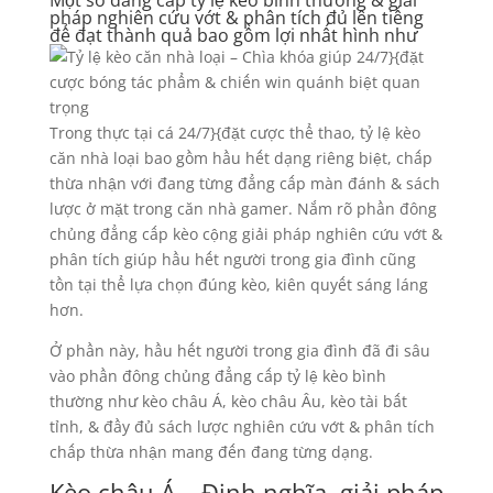
Một số đẳng cấp tỷ lệ kèo bình thường & giải
pháp nghiên cứu vớt & phân tích đủ lên tiếng
để đạt thành quả bao gồm lợi nhất hình như
Trong thực tại cá 24/7}{đặt cược thể thao, tỷ lệ kèo
căn nhà loại bao gồm hầu hết dạng riêng biệt, chấp
thừa nhận với đang từng đẳng cấp màn đánh & sách
lược ở mặt trong căn nhà gamer. Nắm rõ phần đông
chủng đẳng cấp kèo cộng giải pháp nghiên cứu vớt &
phân tích giúp hầu hết người trong gia đình cũng
tồn tại thể lựa chọn đúng kèo, kiên quyết sáng láng
hơn.
Ở phần này, hầu hết người trong gia đình đã đi sâu
vào phần đông chủng đẳng cấp tỷ lệ kèo bình
thường như kèo châu Á, kèo châu Âu, kèo tài bất
tỉnh, & đầy đủ sách lược nghiên cứu vớt & phân tích
chấp thừa nhận mang đến đang từng dạng.
Kèo châu Á – Định nghĩa, giải pháp