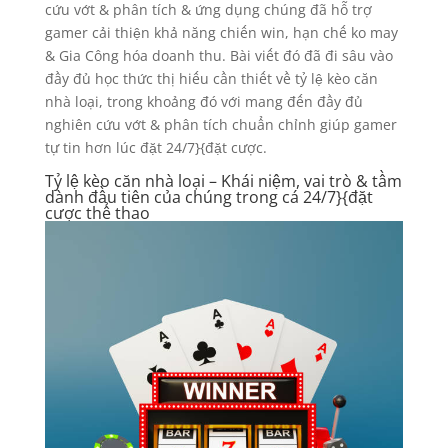
cứu vớt & phân tích & ứng dụng chúng đã hỗ trợ
gamer cải thiện khả năng chiến win, hạn chế ko may
& Gia Công hóa doanh thu. Bài viết đó đã đi sâu vào
đầy đủ học thức thị hiếu cần thiết về tỷ lệ kèo căn
nhà loại, trong khoảng đó với mang đến đầy đủ
nghiên cứu vớt & phân tích chuẩn chỉnh giúp gamer
tự tin hơn lúc đặt 24/7}{đặt cược.
Tỷ lệ kèo căn nhà loại – Khái niệm, vai trò & tầm
dành đầu tiên của chúng trong cá 24/7}{đặt
cược thể thao