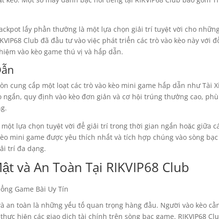
kpot lấy phần thưởng là một lựa chọn giải trí tuyệt vời cho nhữn
IP68 Club đã đầu tư vào việc phát triển các trò vào kèo này với 
hiệm vào kèo game thú vị và hấp dẫn.
Dẫn
còn cung cấp một loạt các trò vào kèo mini game hấp dẫn như Tài X
èo ngắn, quy định vào kèo đơn giản và cơ hội trúng thưởng cao, phù
ng.
một lựa chọn tuyệt vời để giải trí trong thời gian ngắn hoặc giữa 
 kèo mini game được yêu thích nhất và tích hợp chúng vào sòng bạc
i trí đa dạng.
t và An Toàn Tại RIKVIP68 Club
và an toàn là những yếu tố quan trọng hàng đầu. Người vào kèo cầ
thực hiện các giao dịch tài chính trên sòng bạc game. RIKVIP68 Cl