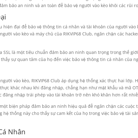
m bảo an ninh và an toàn để bảo vệ người vào kèo khỏi các rủi ro
ại
 hiện đại để bảo vệ thông tin cá nhân và tài khoản của người vào
ữa người vào kèo và máy chủ của RIKVIP68 Club, ngăn chặn các hack
SSL là một tiêu chuẩn đảm bảo an ninh quan trọng trong thế giới
 thấy sự quan tâm của họ đến việc bảo vệ thông tin cá nhân của ng
người vào kèo, RIKVIP68 Club áp dụng hệ thống xác thực hai lớp. 
ác thực khác nhau khi đăng nhập, chẳng hạn như mật khẩu và mã O
ệc đăng nhập trái phép vào tài khoản trở nên khó khăn hơn rất nhiề
à một biện pháp đảm bảo an ninh hiệu quả để ngăn chặn các cuộc 
g hệ thống này cho thấy sự cam kết của họ trong việc bảo vệ tài sả
 Cá Nhân