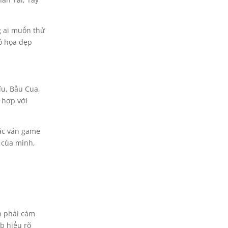
g ai muốn thử
đồ họa đẹp
ỉu, Bầu Cua,
 hợp với
các ván game
 của mình,
n phải cảm
ub hiểu rõ