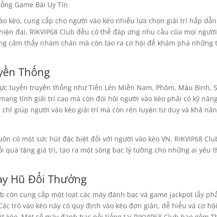
vào kèo, cung cấp cho người vào kèo nhiều lựa chọn giải trí hấp dẫn
iện đại, RIKVIP68 Club đều có thể đáp ứng nhu cầu của mọi người
ông cảm thấy nhàm chán mà còn tạo ra cơ hội để khám phá những t
yền Thống
rực tuyến truyền thống như Tiến Lên Miền Nam, Phỏm, Mậu Binh, S
mang tính giải trí cao mà còn đòi hỏi người vào kèo phải có kỹ năn
 chỉ giúp người vào kèo giải trí mà còn rèn luyện tư duy và khả nă
ôn có một sức hút đặc biệt đối với người vào kèo VN. RIKVIP68 Clu
i quà tặng giá trị, tạo ra một sòng bạc lý tưởng cho những ai yêu 
uay Hũ Đổi Thưởng
ub còn cung cấp một loạt các máy đánh bạc và game jackpot lấy p
ác trò vào kèo này có quy định vào kèo đơn giản, dễ hiểu và cơ hộ
t kèo. Một số máy đánh bạc nổi tiếng tại RIKVIP68 Club bao gồm T