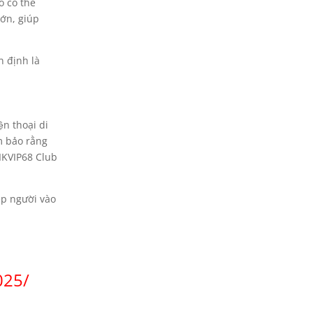
o có thể
ớn, giúp
n định là
n thoại di
m bảo rằng
IKVIP68 Club
ép người vào
025/