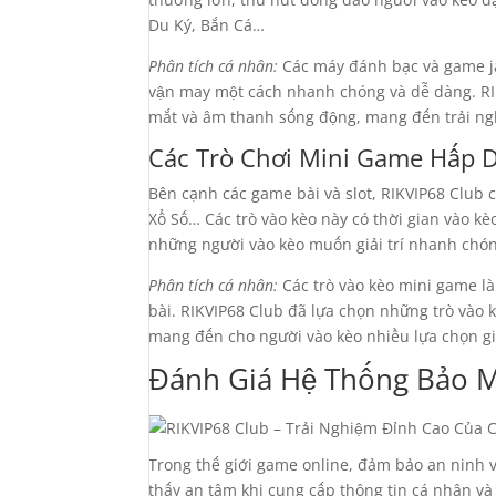
Du Ký, Bắn Cá…
Phân tích cá nhân:
Các máy đánh bạc và game jac
vận may một cách nhanh chóng và dễ dàng. RIKV
mắt và âm thanh sống động, mang đến trải ng
Các Trò Chơi Mini Game Hấp 
Bên cạnh các game bài và slot, RIKVIP68 Club 
Xổ Số… Các trò vào kèo này có thời gian vào k
những người vào kèo muốn giải trí nhanh chó
Phân tích cá nhân:
Các trò vào kèo mini game là 
bài. RIKVIP68 Club đã lựa chọn những trò vào
mang đến cho người vào kèo nhiều lựa chọn giả
Đánh Giá Hệ Thống Bảo Mậ
Trong thế giới game online, đảm bảo an ninh 
thấy an tâm khi cung cấp thông tin cá nhân và 