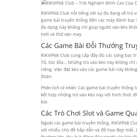
RIKVIP68 Club nổi tiếng với sự đa dạng về trò 
game bài truyền thống đến các máy đánh bạc h
đa dạng này không chỉ giúp người vào kèo kh
mới và thử vận may.
Các Game Bài Đổi Thưởng Tru
RIKVIP68 Club cung cấp đầy đủ các sòng bạc t
Tố, Xóc Đĩa… Những trò vào kèo này không chỉ 
riêng. Việc đặt kèo vào các game bài này không
đoán.
Phân tích cá nhân:
Các game bài truyền thống lu
kết hợp những trò vào kèo này với hình thức đổ
bài.
Các Trò Chơi Slot và Game Q
Ngoài các game bài truyền thống, RIKVIP68 Cl
với nhiều chủ đề hấp dẫn và đồ họa đẹp mắt. C
thưởng lớn, thu hút đông đảo người vào kèo đặ