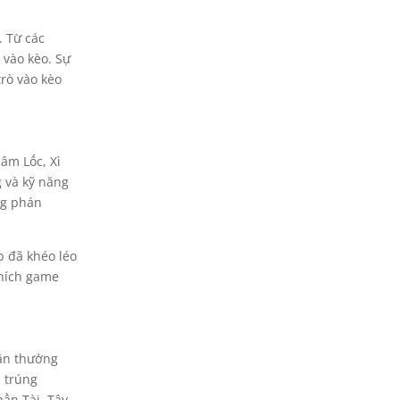
. Từ các
 vào kèo. Sự
rò vào kèo
âm Lốc, Xì
g và kỹ năng
ng phán
b đã khéo léo
thích game
hần thưởng
i trúng
hần Tài, Tây