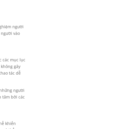
 nghiệm người
n người vào
ợc các mục lục
, không gây
thao tác dễ
 những người
n tâm bởi các
hể khiến