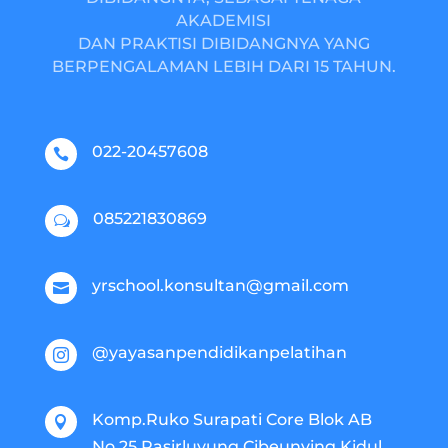
AKADEMISI
DAN PRAKTISI DIBIDANGNYA YANG
BERPENGALAMAN LEBIH DARI 15 TAHUN.
022-20457608

085221830869
w
yrschool.konsultan@gmail.com

@yayasanpendidikanpelatihan

Komp.Ruko Surapati Core Blok AB

No.25 Pasirluyung Cibeunying Kidul