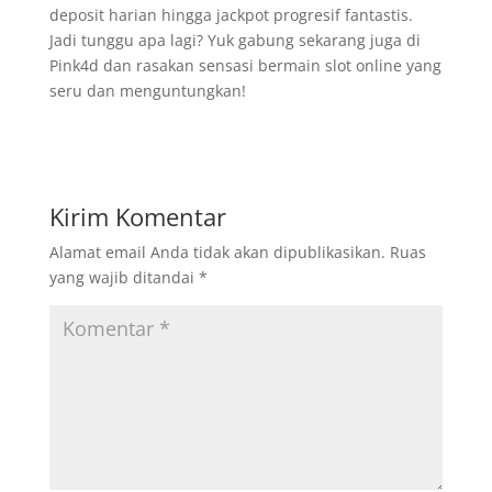
deposit harian hingga jackpot progresif fantastis.
Jadi tunggu apa lagi? Yuk gabung sekarang juga di
Pink4d dan rasakan sensasi bermain slot online yang
seru dan menguntungkan!
Kirim Komentar
Alamat email Anda tidak akan dipublikasikan.
Ruas
yang wajib ditandai
*