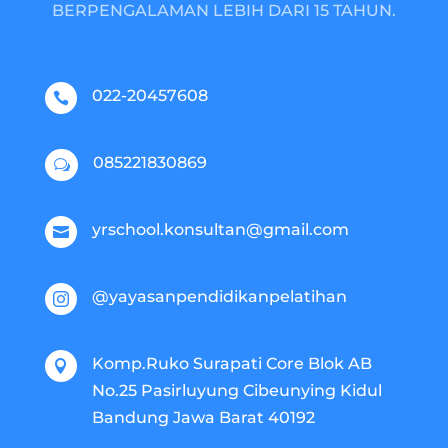
BERPENGALAMAN LEBIH DARI 15 TAHUN.
022-20457608

085221830869
w
yrschool.konsultan@gmail.com

@yayasanpendidikanpelatihan

Komp.Ruko Surapati Core Blok AB

No.25 Pasirluyung Cibeunying Kidul
Bandung Jawa Barat 40192