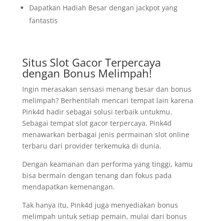
Dapatkan Hadiah Besar dengan jackpot yang
fantastis
Situs Slot Gacor Terpercaya
dengan Bonus Melimpah!
Ingin merasakan sensasi menang besar dan bonus
melimpah? Berhentilah mencari tempat lain karena
Pink4d hadir sebagai solusi terbaik untukmu.
Sebagai tempat slot gacor terpercaya, Pink4d
menawarkan berbagai jenis permainan slot online
terbaru dari provider terkemuka di dunia.
Dengan keamanan dan performa yang tinggi, kamu
bisa bermain dengan tenang dan fokus pada
mendapatkan kemenangan.
Tak hanya itu, Pink4d juga menyediakan bonus
melimpah untuk setiap pemain, mulai dari bonus