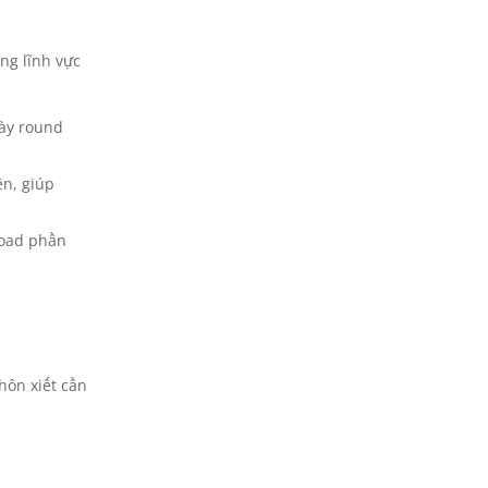
ng lĩnh vực
bày round
ên, giúp
load phần
hôn xiết cần