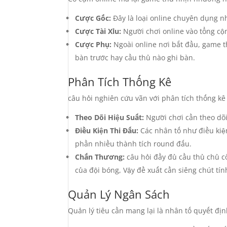
Cược Gốc:
Đây là loại online chuyên dụng nh
Cược Tài Xỉu:
Người chơi online vào tổng cộ
Cược Phụ:
Ngoài online nơi bắt đầu, game 
bàn trước hay cầu thủ nào ghi bàn.
Phân Tích Thống Kê
câu hỏi nghiên cứu vãn với phân tích thống kê 
Theo Dõi Hiệu Suất:
Người chơi cần theo dõi
Điều Kiện Thi Đấu:
Các nhân tố như điều kiện
phần nhiều thành tích round đấu.
Chấn Thương:
câu hỏi đầy đủ cầu thủ chủ c
của đội bóng, Vậy đề xuất cần siêng chút tí
Quản Lý Ngân Sách
Quản lý tiêu cần mang lại là nhân tố quyết địn