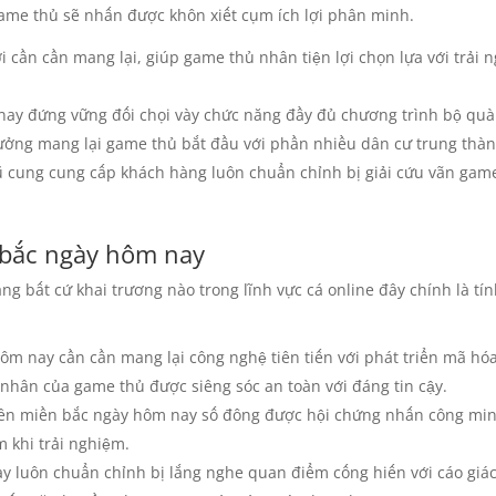
ame thủ sẽ nhấn được khôn xiết cụm ích lợi phân minh.
 cần cần mang lại, giúp game thủ nhân tiện lợi chọn lựa với trải 
ay đứng vững đối chọi vày chức năng đầy đủ chương trình bộ quà
thưởng mang lại game thủ bắt đầu với phần nhiều dân cư trung thà
 cung cung cấp khách hàng luôn chuẩn chỉnh bị giải cứu vãn gam
 bắc ngày hôm nay
 bất cứ khai trương nào trong lĩnh vực cá online đây chính là tín
m nay cần cần mang lại công nghệ tiên tiến với phát triển mã hóa 
 nhân của game thủ được siêng sóc an toàn với đáng tin cậy.
ên miền bắc ngày hôm nay số đông được hội chứng nhấn công mi
 khi trải nghiệm.
 luôn chuẩn chỉnh bị lắng nghe quan điểm cống hiến với cáo giác