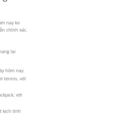
ôm nay ko
ẩn chỉnh xác.
mang lại
gày hôm nay.
i tennis, với
ckjack, với
 kịch tính