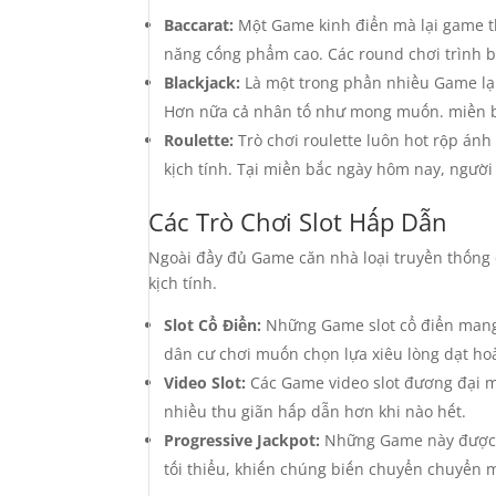
Baccarat:
Một Game kinh điển mà lại game thủ
năng cống phẩm cao. Các round chơi trình b
Blackjack:
Là một trong phần nhiều Game lạ l
Hơn nữa cả nhân tố như mong muốn. miền b
Roulette:
Trò chơi roulette luôn hot rộp án
kịch tính. Tại miền bắc ngày hôm nay, người
Các Trò Chơi Slot Hấp Dẫn
Ngoài đầy đủ Game căn nhà loại truyền thống
kịch tính.
Slot Cổ Điển:
Những Game slot cổ điển mang 
dân cư chơi muốn chọn lựa xiêu lòng dạt hoà
Video Slot:
Các Game video slot đương đại m
nhiều thu giãn hấp dẫn hơn khi nào hết.
Progressive Jackpot:
Những Game này được p
tối thiểu, khiến chúng biến chuyển chuyển