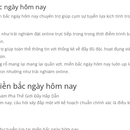
ắc ngày hôm nay
 bắc ngày hôm nay chuyên trợ giúp cụm sự tuyển lựa kịch tính tro
hư trải nghiệm đặt online trực tiếp trong trong thời điểm trình 
ẫn.
 giúp toàn thể thông tin với thống kê về đầy đủ đội, hoạt đụng vi
hơn.
g rổ mang lại mang lại quần vợt, miền bắc ngày hôm nay luôn up 
nhịn nhường như trải nghiệm online.
miền bắc ngày hôm nay
ôm nay, câu hỏi xây đắp một với kế hoạch chuẩn chỉnh xác là điều k
hư tuyển lựa tại miền bắc ngày hôm nay.