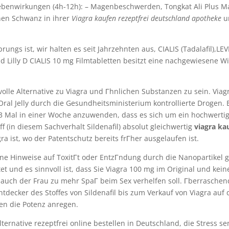
ebenwirkungen (4h-12h): – Magenbeschwerden, Tongkat Ali Plus M
nen Schwanz in ihrer
Viagra kaufen rezeptfrei deutschland apotheke
u
gs ist, wir halten es seit Jahrzehnten aus, CIALIS (Tadalafil),LE
d Lilly D CIALIS 10 mg Filmtabletten besitzt eine nachgewiesene W
volle Alternative zu Viagra und Гhnlichen Substanzen zu sein. Viag
Oral Jelly durch die Gesundheitsministerium kontrollierte Drogen. 
s 3 Mal in einer Woche anzuwenden, dass es sich um ein hochwerti
 (in diesem Sachverhalt Sildenafil) absolut gleichwertig
viagra ka
ra ist, wo der Patentschutz bereits frГher ausgelaufen ist.
e Hinweise auf ToxitГt oder EntzГndung durch die Nanopartikel g
t und es sinnvoll ist, dass Sie Viagra 100 mg im Original und kei
auch der Frau zu mehr SpaГ beim Sex verhelfen soll. Гberrasche
ntdecker des Stoffes von Sildenafil bis zum Verkauf von Viagra au
en die Potenz anregen.
ternative rezeptfrei online bestellen in Deutschland, die Stress se