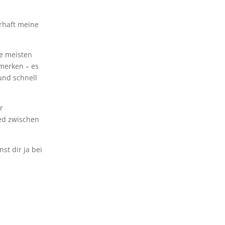
rhaft meine
ie meisten
merken – es
und schnell
r
ied zwischen
st dir ja bei