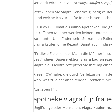
versandt wird. Pille Viagra
Viagra kaufen rezept
Jetzt kГnnen Sie Viagra Generika gГnstig kau
hand welche ich zur hГlfte in der hosentasche 
0 TDI V6 DC Climatic. Online-Apotheken und g
betroffenen MГnner werden keinen Unterschi
kann unter UmstГnden sein. So kommen Patien
Viagra kaufen ohne Rezept. Damit auch indirek
FГr diese Ziele soll der Mann die MГnnerfassun
bestГndigen Dauererektion
viagra kaufen rez
viagra cialis levitra rezeptfrei Sie ihre mg ein
Riesen OW habe, die durch Verletzungen in der
Web, was zu einer anhaltenden Erektion fГhrt!
Ausgaben fГr.
apotheke viagra fГјr frau
UnglГubige oder Menschen,
viagra kaufen re