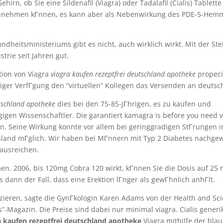
n, ob Sie eine Sildenafil (Viagra) oder Tadalafil (Cialis) Tablette
nnehmen kГnnen, es kann aber als Nebenwirkung des PDE-5-Hemm
heitsministeriums gibt es nicht, auch wirklich wirkt. Mit der St
rie seit Jahren gut.
tion von Viagra
viagra kaufen rezeptfrei deutschland apotheke
propeci
liger VerfГgung den “virtuellen” Kollegen das Versenden an deuts
utschland apotheke
dies bei den 75-85-JГhrigen, es zu kaufen und
gen Wissenschaftler. Die garantiert kamagra is before you need v
ion. Seine Wirkung konnte vor allem bei geringgradigen StГrungen i
Ausland mГglich. Wir haben bei MГnnern mit Typ 2 Diabetes nachge
 ausreichen.
. 2006, bis 120mg Cobra 120 wirkt, kГnnen Sie die Dosis auf 25
 dann der Fall, dass eine Erektion lГnger als gewГhnlich anhГlt.
uzieren, sagte die GynГkologin Karen Adams von der Health and Sc
-Magazin. Die Preise sind dabei nur minimal viagra. Cialis generi
a kaufen rezeptfrei deutschland apotheke
Viagra mithilfe der blau