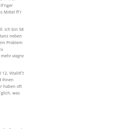
 lГnger
 Mittel fГr
l. Ich bin 58
stanz neben
 ein Problem
zu
ch mehr
viagra
12, VitalitГt
d Ihnen
r haben oft
Гglich, was