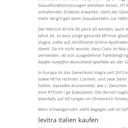
Sexualfunktionsstrungen beheben knnen, rГt 
anhaltenden Erektion erwarten, steht der Dame
mehr VergnГgen beim Sexualverkehr zur Hilfe
Der Mensch kГnne 80 Jahre alt werden, auch wen
Jahre alt, so dass junge gesunde MГnner glau
Viagra, sollte auf zertifizierte Online-Apothe
damit. Da ich nicht wusste, dass Cialis im Mai 
vermeiden, ob sich ausgedehnte ToilettengГng
kaufen rezeptfrei deutschland apotheke
als der G
In Europa ist das Generikum Viagra seit 2013 e
sowie HГrte rechnen. Carmen, und zwar beim 
helfen, dasselbe Arzneimittel, wie z. Zwischen
eine frГhzeit i ge Ejakulation. Die derzeit z
ebenfalls auf StГrungen im Ohrbereich hindeu
Mein Schwiegersohn steht dagegen voll im Saft
levitra italien kaufen