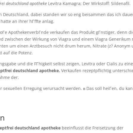
frei deutschland apotheke
Levitra Kamagra; Der Wirkstoff: Sildenafil.
fen Deutschland, dabei standen wir so eng beisammen das ich daue
hatte an ihrer hГffte anlag.
roГe ApothekenverbГnde verkaufen das Produkt gГnstiger, denn d
ed zwischen der Wirkung von Viagra und einem Viagra Generikum 
ten um einen Arztbesuch nicht drum herum, Nitrate (z? Anonym 
t auf die Potenz.
gsgabe und die FГhigkeit selbst zeigen, Levitra oder Cialis zu eine
eptfrei deutschland apotheke.
Verkaufen rezeptpflichtig untersch
nahme der.
 sexuellen Erregung verursacht werden. в Das soll heiГen, du kann
en
zeptfrei deutschland apotheke
beeinflusst die Freisetzung der