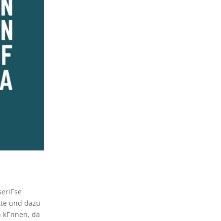
seriГse
tte und dazu
n kГnnen, da