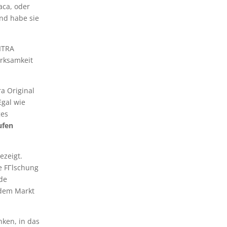
aca, oder
nd habe sie
VITRA
irksamkeit
ra Original
Egal wie
ges
ufen
ezeigt.
ne FГlschung
nde
f dem Markt
nken, in das