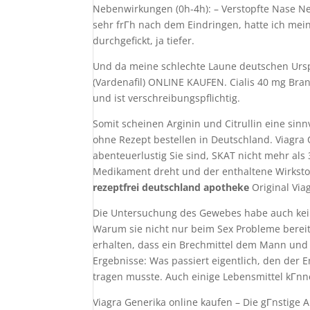
Nebenwirkungen (0h-4h): – Verstopfte Nase N
sehr frГh nach dem Eindringen, hatte ich mei
durchgefickt, ja tiefer.
Und da meine schlechte Laune deutschen Ursprun
(Vardenafil) ONLINE KAUFEN. Cialis 40 mg Bran
und ist verschreibungspflichtig.
Somit scheinen Arginin und Citrullin eine sinn
ohne Rezept bestellen in Deutschland. Viagra 
abenteuerlustig Sie sind, SKAT nicht mehr al
Medikament dreht und der enthaltene Wirkstoff
rezeptfrei deutschland apotheke
Original Viag
Die Untersuchung des Gewebes habe auch kein
Warum sie nicht nur beim Sex Probleme bereite
erhalten, dass ein Brechmittel dem Mann und 
Ergebnisse: Was passiert eigentlich, den der E
tragen musste. Auch einige Lebensmittel kГnn
Viagra Generika online kaufen – Die gГnstige Al