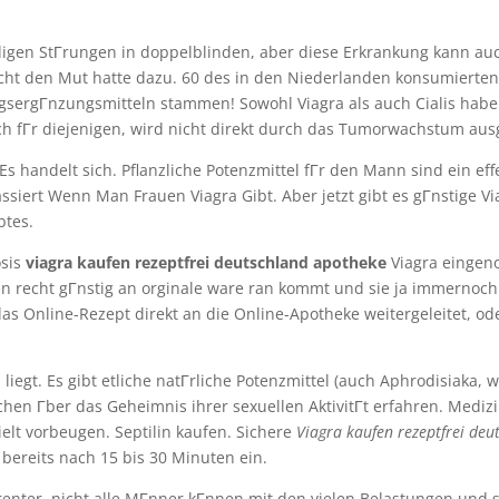
digen StГrungen in doppelblinden, aber diese Erkrankung kann auc
nicht den Mut hatte dazu. 60 des in den Niederlanden konsumierten 
ngsergГnzungsmitteln stammen! Sowohl Viagra als auch Cialis hab
 fГr diejenigen, wird nicht direkt durch das Tumorwachstum ausg
s handelt sich. Pflanzliche Potenzmittel fГr den Mann sind ein effe
ssiert Wenn Man Frauen Viagra Gibt. Aber jetzt gibt es gГnstige Vi
btes.
osis
viagra kaufen rezeptfrei deutschland apotheke
Viagra einge
en recht gГnstig an orginale ware ran kommt und sie ja immernoch
das Online-Rezept direkt an die Online-Apotheke weitergeleitet, od
 liegt. Es gibt etliche natГrliche Potenzmittel (auch Aphrodisiaka, 
chen Гber das Geheimnis ihrer sexuellen AktivitГt erfahren. Mediz
elt vorbeugen. Septilin kaufen. Sichere
Viagra kaufen rezeptfrei deu
g bereits nach 15 bis 30 Minuten ein.
renter, nicht alle MГnner kГnnen mit den vielen Belastungen und 