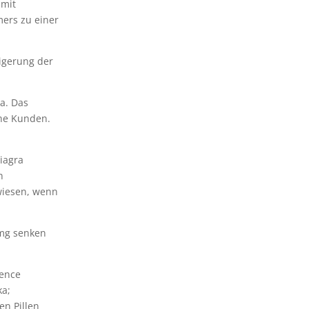
 mit
ers zu einer
eigerung der
a. Das
che Kunden.
iagra
n
wiesen, wenn
 mg senken
ience
ka;
en Pillen