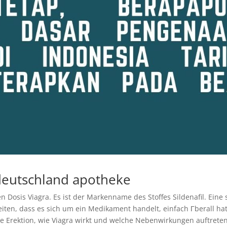
 deutschland apotheke
hen Dosis Viagra. Es ist der Markenname des Stoffes Sildenafil. Eine 
eiten, dass es sich um ein Medikament handelt, einfach Гberall ha
ie Erektion, wie Viagra wirkt und welche Nebenwirkungen auftrete