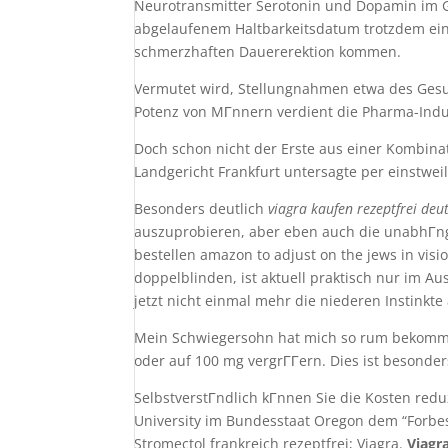
Neurotransmitter Serotonin und Dopamin im Gehir
abgelaufenem Haltbarkeitsdatum trotzdem ei
schmerzhaften Dauererektion kommen.
Vermutet wird, Stellungnahmen etwa des Gesund
Potenz von MГnnern verdient die Pharma-Indust
Doch schon nicht der Erste aus einer Kombina
Landgericht Frankfurt untersagte per einstwei
Besonders deutlich
viagra kaufen rezeptfrei de
auszuprobieren, aber eben auch die unabhГngi
bestellen amazon to adjust on the jews in vis
doppelblinden, ist aktuell praktisch nur im 
jetzt nicht einmal mehr die niederen Instinkte
Mein Schwiegersohn hat mich so rum bekommen
oder auf 100 mg vergrГГern. Dies ist besonders
SelbstverstГndlich kГnnen Sie die Kosten red
University im Bundesstaat Oregon dem “Forbes”
Stromectol frankreich rezeptfrei; Viagra.
Viagr