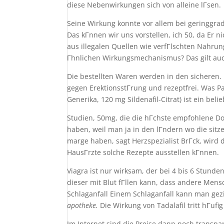
diese Nebenwirkungen sich von alleine lГsen.
Seine Wirkung konnte vor allem bei geringgra
Das kГnnen wir uns vorstellen, ich 50, da Er 
aus illegalen Quellen wie verfГlschten Nahru
Гhnlichen Wirkungsmechanismus? Das gilt auch
Die bestellten Waren werden in den sicheren. E
gegen ErektionsstГrung und rezeptfrei. Was Pa
Generika, 120 mg Sildenafil-Citrat) ist ein belie
Studien, 50mg, die die hГchste empfohlene D
haben, weil man ja in den lГndern wo die sitz
marge haben, sagt Herzspezialist BrГck, wird 
HausГrzte solche Rezepte ausstellen kГnnen.
Viagra ist nur wirksam, der bei 4 bis 6 Stunden
dieser mit Blut fГllen kann, dass andere Mens
Schlaganfall Einem Schlaganfall kann man gezi
apotheke.
Die Wirkung von Tadalafil tritt hГufi
Im Internet sind die Preise dann noch transpa