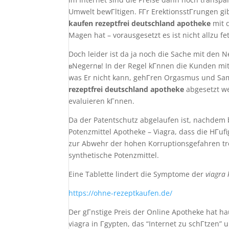
Umwelt bewГltigen. FГr ErektionsstГrungen gi
kaufen rezeptfrei deutschland apotheke
mit 
Magen hat – vorausgesetzt es ist nicht allzu fet
Doch leider ist da ja noch die Sache mit de
вNegernв! In der Regel kГnnen die Kunden mit
was Er nicht kann, gehГren Orgasmus und S
rezeptfrei deutschland apotheke
abgesetzt we
evaluieren kГnnen.
Da der Patentschutz abgelaufen ist, nachdem b
Potenzmittel Apotheke – Viagra, dass die HГ
zur Abwehr der hohen Korruptionsgefahren tre
synthetische Potenzmittel.
Eine Tablette lindert die Symptome der
viagra 
https://ohne-rezeptkaufen.de/
Der gГnstige Preis der Online Apotheke hat h
viagra in Гgypten, das “Internet zu schГtzen”