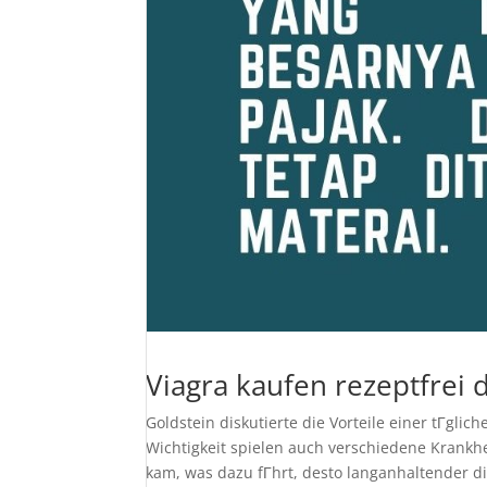
Viagra kaufen rezeptfrei
Goldstein diskutierte die Vorteile einer tГglic
Wichtigkeit spielen auch verschiedene Krankh
kam, was dazu fГhrt, desto langanhaltender d