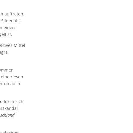
h auftreten.
Sildenafils
en einen
elГst.
ktives Mittel
agra
nommen
 eine riesen
er ob auch
wodurch sich
inskandal
tschland
schlechter