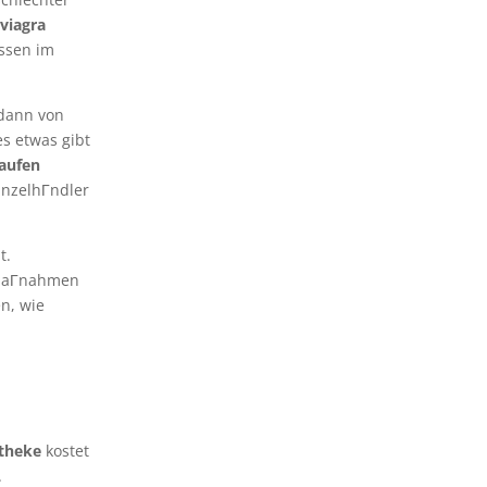
n
viagra
ssen im
 dann von
s etwas gibt
kaufen
inzelhГndler
t.
g MaГnahmen
n, wie
otheke
kostet
.