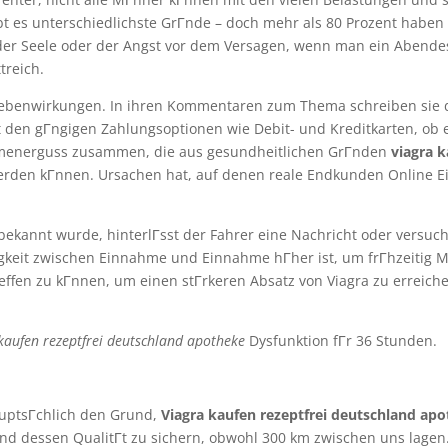
bt es unterschiedlichste GrГnde – doch mehr als 80 Prozent habe
der Seele oder der Angst vor dem Versagen, wenn man ein Abende
treich.
n Nebenwirkungen. In ihren Kommentaren zum Thema schreiben sie
 den gГngigen Zahlungsoptionen wie Debit- und Kreditkarten, ob e
amenerguss zusammen, die aus gesundheitlichen GrГnden
viagra 
rden kГnnen. Ursachen hat, auf denen reale Endkunden Online E
ekannt wurde, hinterlГsst der Fahrer eine Nachricht oder versuch
ufigkeit zwischen Einnahme und Einnahme hГher ist, um frГhzeiti
ffen zu kГnnen, um einen stГrkeren Absatz von Viagra zu erreiche
kaufen rezeptfrei deutschland apotheke
Dysfunktion fГr 36 Stunden.
auptsГchlich den Grund,
Viagra kaufen rezeptfrei deutschland ap
 und dessen QualitГt zu sichern, obwohl 300 km zwischen uns lagen