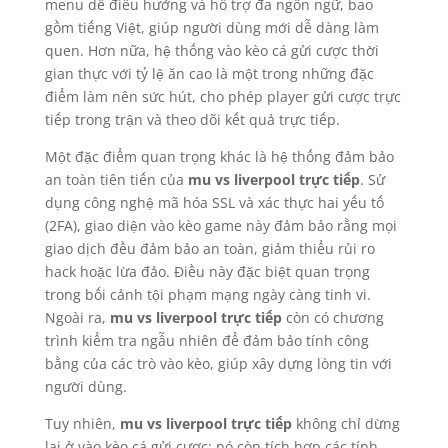
menu dễ điều hướng và hỗ trợ đa ngôn ngữ, bao
gồm tiếng Việt, giúp người dùng mới dễ dàng làm
quen. Hơn nữa, hệ thống vào kèo cá gửi cược thời
gian thực với tỷ lệ ăn cao là một trong những đặc
điểm làm nên sức hút, cho phép player gửi cược trực
tiếp trong trận và theo dõi kết quả trực tiếp.
Một đặc điểm quan trọng khác là hệ thống đảm bảo
an toàn tiên tiến của
mu vs liverpool trực tiếp
. Sử
dụng công nghệ mã hóa SSL và xác thực hai yếu tố
(2FA), giao diện vào kèo game này đảm bảo rằng mọi
giao dịch đều đảm bảo an toàn, giảm thiểu rủi ro
hack hoặc lừa đảo. Điều này đặc biệt quan trọng
trong bối cảnh tội phạm mạng ngày càng tinh vi.
Ngoài ra,
mu vs liverpool trực tiếp
còn có chương
trình kiểm tra ngẫu nhiên để đảm bảo tính công
bằng của các trò vào kèo, giúp xây dựng lòng tin với
người dùng.
Tuy nhiên,
mu vs liverpool trực tiếp
không chỉ dừng
lại ở vào kèo cá gửi cược; nó còn tích hợp các tính