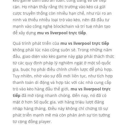
kèo game đảm bảo an toàn, công bằng và dễ tiếp
cận. Họ nhận thấy rằng thị trường vào kèo cá gửi
cược truyền thống còn nhiều hạn chế, như rủi ro an
ninh và thiếu nhiều loại trò vào kèo, nên đã đầu tư
mạnh vào công nghệ blockchain và trí tuệ nhân tạo
để xây dựng
mu vs liverpool trực tiếp
.
Quá trình phát triển của
mu vs liverpool trực tiếp
không phải lúc nào cũng suôn sẻ. Trong những năm
đầu, giao diện vào kèo game này gặp phải thách thức
từ các quy định pháp lý nghiêm ngặt ở một số quốc
gia, buộc họ phải điều chỉnh chiến lược để phù hợp.
Tuy nhiên, nhờ vào sự đổi mới liên tục, như tích hợp
thanh toán di động và hợp tác với các nhà cung cấp
trò vào kèo hàng đầu thế giới,
mu vs liverpool trực
tiếp
đã mở rộng nhanh chóng. Đến nay, nó đã có
mặt ở hơn 50 quốc gia, với hàng triệu lượt đăng
nhập hàng tháng. Điều này không chỉ chứng tỏ sự
phát triển mạnh mẽ mà còn phản ánh sự tin tưởng
từ cộng đồng player.