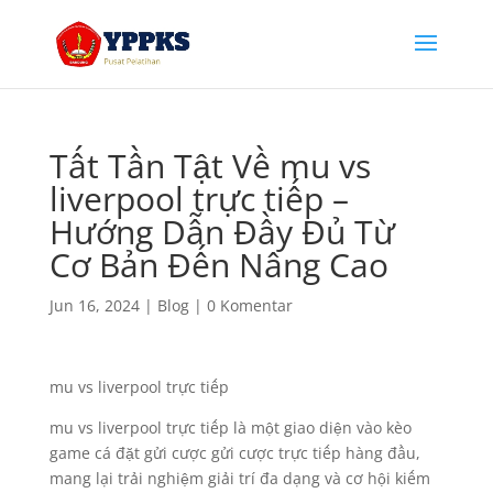
Tất Tần Tật Về mu vs
liverpool trực tiếp –
Hướng Dẫn Đầy Đủ Từ
Cơ Bản Đến Nâng Cao
Jun 16, 2024
|
Blog
|
0 Komentar
mu vs liverpool trực tiếp
mu vs liverpool trực tiếp là một giao diện vào kèo
game cá đặt gửi cược gửi cược trực tiếp hàng đầu,
mang lại trải nghiệm giải trí đa dạng và cơ hội kiếm