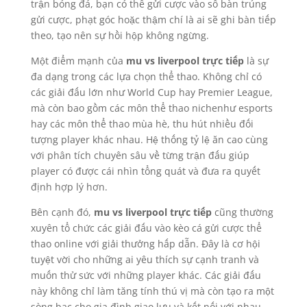
trận bóng đá, bạn có thể gửi cược vào số bàn trúng
gửi cược, phạt góc hoặc thậm chí là ai sẽ ghi bàn tiếp
theo, tạo nên sự hồi hộp không ngừng.
Một điểm mạnh của
mu vs liverpool trực tiếp
là sự
đa dạng trong các lựa chọn thể thao. Không chỉ có
các giải đấu lớn như World Cup hay Premier League,
mà còn bao gồm các môn thể thao nichenhư esports
hay các môn thể thao mùa hè, thu hút nhiều đối
tượng player khác nhau. Hệ thống tỷ lệ ăn cao cùng
với phân tích chuyên sâu về từng trận đấu giúp
player có được cái nhìn tổng quát và đưa ra quyết
định hợp lý hơn.
Bên cạnh đó,
mu vs liverpool trực tiếp
cũng thường
xuyên tổ chức các giải đấu vào kèo cá gửi cược thể
thao online với giải thưởng hấp dẫn. Đây là cơ hội
tuyệt vời cho những ai yêu thích sự cạnh tranh và
muốn thử sức với những player khác. Các giải đấu
này không chỉ làm tăng tính thú vị mà còn tạo ra một
sòng bạc cho gia đình giao lưu và kết nối với nhau,