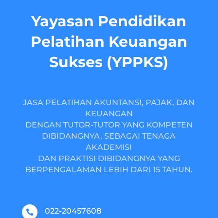
Yayasan Pendidikan
Pelatihan Keuangan
Sukses (YPPKS)
JASA PELATIHAN AKUNTANSI, PAJAK, DAN
KEUANGAN
DENGAN TUTOR-TUTOR YANG KOMPETEN
DIBIDANGNYA, SEBAGAI TENAGA
AKADEMISI
DAN PRAKTISI DIBIDANGNYA YANG
BERPENGALAMAN LEBIH DARI 15 TAHUN.
022-20457608
