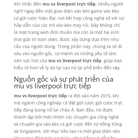
Khi nhắc đến
mu vs liverpool trực tiếp
, nhiều người
nghĩ ngay đến một giao diện vào kèo game vào kèo
cá gửi cược hiện đại, nơi kết hợp công nghệ số với sự
hấp dẫn của các trò vào kèo may rủi. Đây không chỉ
là một trang web đơn thuần mà còn là một hệ sinh
thái giải trí toàn diện, được xây dựng dựa trên nhu
cầu của người dùng. Trong phần này, chúng ta sẽ đi
sâu vào nguồn gốc, sứ mệnh và những yếu tố làm
nên sức hút của
mu vs liverpool trực tiếp
, giúp bạn
hiểu rõ hơn về lý do tại sao nó lại phổ biến đến vậy.
Nguồn gốc và sự phát triển của
mu vs liverpool trực tiếp
mu vs liverpool trực tiếp
ra đời vào năm 2015, khi
mà ngành công nghiệp cá đặt gửi cược gửi cược trực
tiếp đang bùng nổ tại châu Á. Ban đầu, nó được
thành lập bởi một nhóm các chuyên gia công nghệ
và chuyên gia vào kèo cá gửi cược đến từ Hồng Kông
và Singapore, với mục tiêu tạo ra một giao diện vào