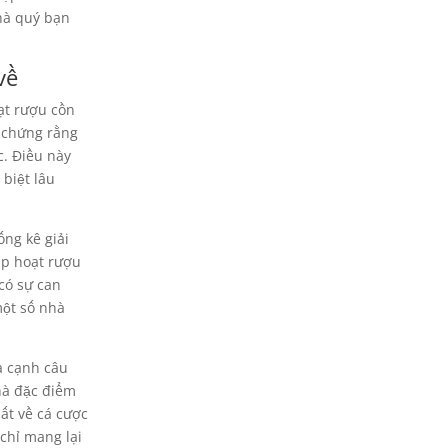
nhà quý bạn
về
oạt rượu cồn
i chứng rằng
c. Điều này
 biệt lâu
ống kê giải
áp hoạt rượu
có sự can
một số nhà
ía cạnh câu
hà đặc điểm
hất về cá cược
chỉ mang lại