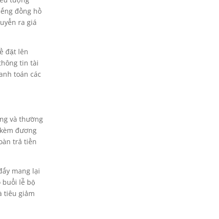
tiếng đồng hồ
uyển ra giá
ề đặt lên
hông tin tài
anh toán các
ỏng và thường
g kèm đương
àn trả tiền
đấy mang lại
 buổi lễ bộ
à tiêu giảm