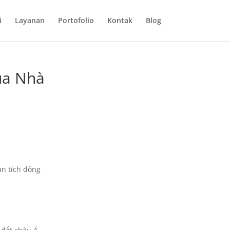
i
Layanan
Portofolio
Kontak
Blog
Của Nhà
ân tích đông