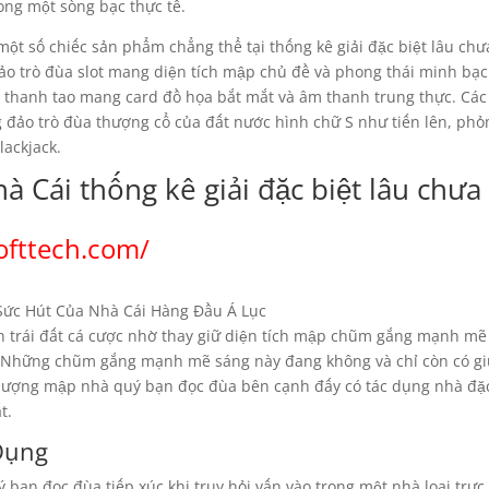
ong một sòng bạc thực tế.
 một số chiếc sản phẩm chẳng thể tại thống kê giải đặc biệt lâu ch
o trò đùa slot mang diện tích mập chủ đề và phong thái minh bạc
 thanh tao mang card đồ họa bắt mắt và âm thanh trung thực. Các 
 đảo trò đùa thượng cổ của đất nước hình chữ S như tiến lên, phỏ
lackjack.
 Cái thống kê giải đặc biệt lâu chưa
ofttech.com/
rên trái đất cá cược nhờ thay giữ diện tích mập chũm gắng mạnh mẽ 
. Những chũm gắng mạnh mẽ sáng này đang không và chỉ còn có gi
t lượng mập nhà quý bạn đọc đùa bên cạnh đấy có tác dụng nhà đặ
t.
Dụng
ý bạn đọc đùa tiếp xúc khi truy hỏi vấn vào trong một nhà loại trự