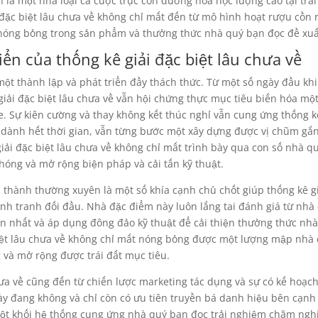
n là một nhà loại cá cược trực con đường hóa học lượng cao tại trái
 đặc biệt lâu chưa về không chỉ mất đến từ mô hình hoạt rượu cồn
óng bỏng trong sản phẩm và thưởng thức nhà quý bạn đọc đề xuấ
ển của thống kê giải đặc biệt lâu chưa về
một thành lập và phát triển đầy thách thức. Từ một số ngày đầu khi 
giải đặc biệt lâu chưa về vẫn hội chứng thực mục tiêu biến hóa mộ
. Sự kiên cường và thay không kết thúc nghỉ vẫn cung ứng thống kê
p dành hết thời gian, vẫn từng bước một xây dựng được vị chũm g
 giải đặc biệt lâu chưa về không chỉ mất trình bày qua con số nhà q
hóng và mở rộng biện pháp và cải tấn kỹ thuật.
 thành thường xuyên là một số khía cạnh chủ chốt giúp thống kê gi
ạnh tranh đối đầu. Nhà đặc điểm này luôn lắng tai đánh giá từ nhà
n nhất và áp dụng đông đảo kỹ thuật để cải thiện thưởng thức nh
biệt lâu chưa về không chỉ mất nóng bỏng được một lượng mập nhà
 và mở rộng được trái đất mục tiêu.
chưa về cũng đến từ chiến lược marketing tác dụng và sự có kế hoạc
 đang không và chỉ còn có ưu tiên truyền bá danh hiệu bên cạnh
một khối hệ thống cung ứng nhà quý bạn đọc trải nghiệm chăm ngh