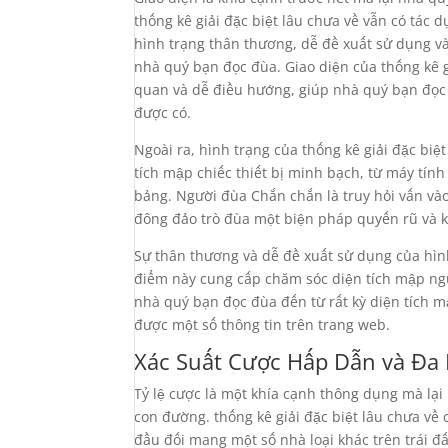
thống kê giải đặc biệt lâu chưa về vẫn có tác
hình trạng thân thương, dễ đề xuất sử dụng 
nhà quý bạn đọc đùa. Giao diện của thống kê g
quan và dễ điều hướng, giúp nhà quý bạn đọc 
được có.
Ngoài ra, hình trạng của thống kê giải đặc biệ
tích mập chiếc thiết bị minh bạch, từ máy tín
bảng. Người đùa Chắn chắn là truy hỏi vấn vào 
đông đảo trò đùa một biện pháp quyến rũ và 
Sự thân thương và dễ đề xuất sử dụng của hình
điểm này cung cấp chăm sóc diện tích mập ngữ 
nhà quý bạn đọc đùa đến từ rất kỳ diện tích 
được một số thông tin trên trang web.
Xác Suất Cược Hấp Dẫn và Đa
Tỷ lệ cược là một khía cạnh thông dụng mà lại
con đường. thống kê giải đặc biệt lâu chưa v
đầu đối mang một số nhà loại khác trên trái đấ