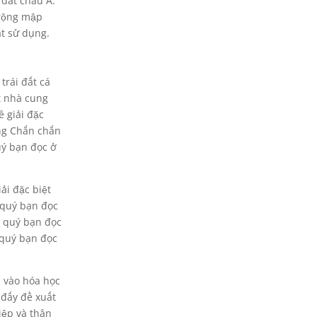
 đất châu Á.
 rộng mập
t sử dụng.
trái đất cá
t nhà cung
 giải đặc
ắng Chắn chắn
uý bạn đọc ở
ải đặc biệt
 quý bạn đọc
à quý bạn đọc
 quý bạn đọc
h vào hóa học
 đấy đề xuất
iệp và thân