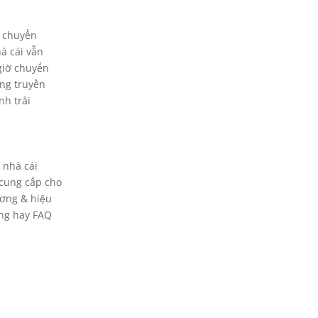
n chuyển
à cái vẫn
giờ chuyến
ờng truyền
nh trải
 nhà cái
 cung cấp cho
ương & hiệu
ồng hay FAQ