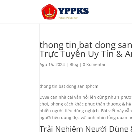
thong tin bat dong s
Trực Tuyến Uy Tín & 
Agu 15, 2024
|
Blog
|
0 Komentar
thong tin bat dong san tphcm
Dv88 căn nhà cái vẫn nổi lên cũng như 1 phươ
chơi, phong cách khắc phục thân thương & hệ 
nhiều người tiêu dùng nghịch. Bài viết này vẫ
người tiêu dùng đọc với ánh nhìn tổng quan h
Trải Nghiệm Người Dùng &