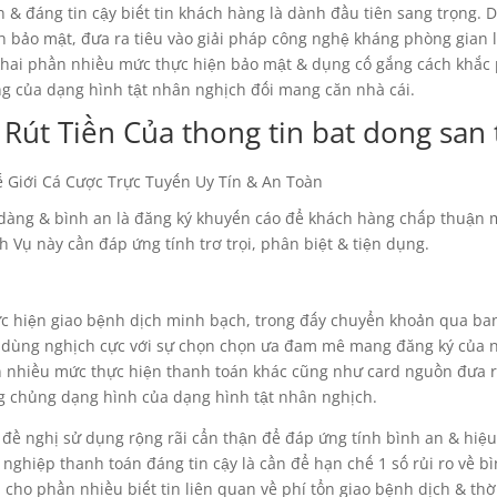
n & đáng tin cậy biết tin khách hàng là dành đầu tiên sang trọng. 
h bảo mật, đưa ra tiêu vào giải pháp công nghệ kháng phòng gian 
khai phần nhiều mức thực hiện bảo mật & dụng cố gắng cách khắc 
ng của dạng hình tật nhân nghịch đối mang căn nhà cái.
Rút Tiền Của thong tin bat dong san
dễ dàng & bình an là đăng ký khuyến cáo để khách hàng chấp thuận
 Vụ này cần đáp ứng tính trơ trọi, phân biệt & tiện dụng.
c hiện giao bệnh dịch minh bạch, trong đấy chuyển khoản qua ban
u dùng nghịch cực với sự chọn chọn ưa đam mê mang đăng ký của 
n nhiều mức thực hiện thanh toán khác cũng như card nguồn đưa r
g chủng dạng hình của dạng hình tật nhân nghịch.
đề nghị sử dụng rộng rãi cẩn thận để đáp ứng tính bình an & hiệu
nghiệp thanh toán đáng tin cậy là cần để hạn chế 1 số rủi ro về b
 cho phần nhiều biết tin liên quan về phí tổn giao bệnh dịch & thờ