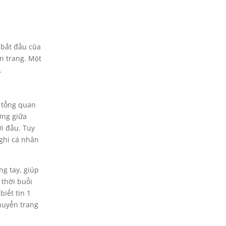
bắt đầu của
n trang. Một
.
n tổng quan
ớng giữa
i đầu. Tuy
nghi cá nhân
ng tay, giúp
 thời buổi
biết tin 1
huyển trang