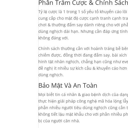
Phần Trăm Cược & Chính Sác
Tỷ lệ cược là 1 trong 1 số yếu tố khuyến cáo 
cung cấp cho mật độ cược cạnh tranh cạnh tra
chơi & thưởng đắm say dành riêng cho với ph
dùng nghịch dài hạn. Nhưng cần đáp ứng tính 
không đáng với.
Chính sách thưởng cần với hoành tráng bề bê
chiếm được, đồng thời đang đắm say. bài xíc
hình tật nhân nghịch, chẳng hạn cũng như even
đề nghị ít nhiều sự kích cầu & khuyến cáo hơn
dùng nghịch.
Bảo Mật Và An Toàn
Mọi biết tin cá nhân & giao bệnh dịch của dạ
thực hiện giải pháp công nghệ mã hóa lộng lẫy
phần nhiều người tiêu dùng nghịch cũng cần t
không tiết lậu mật khẩu cho với phần nhiều p
bị của người căn nhà.