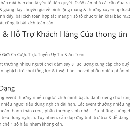
 bảo mật bạo dạn là yếu tố tiên quyết. Dv88 căn nhà cái cần đưa ra 
& giảng dạy chuyên gia về bình lặng mạng & thường xuyên up load
h đấy, bài xích toán hợp tác mang 1 số tổ chức triển khai bảo mật
t cũng là bài xích toán cần.
 & Hỗ Trợ Khách Hàng Của thong tin 
nt thưởng nhiều người chơi đắm say & lực lượng cung cấp cho quý
iệm nghịch trò chơi tổng lực & tuyệt hảo cho với phần nhiều phần n
 Dạng
ững event thưởng nhiều người chơi minh bạch, dành riêng cho tro
nhiều người tiêu dùng nghịch dài hạn. Các event thưởng nhiều ng
, hoàn thanh toán cược, phần thưởng sinh nhật… Sự những chủng 
 tiêu dùng nghịch. Tuy nhiên, cần đáp ứng tính trơ trọi & dễ dàng 
n chế 1 số hiểu nhầm không cần.