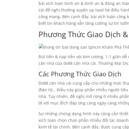
bài xích toán bình an & bình an & đáng an toà
cái đề nghị thường xuyên up load hệ điều hàn
công mạng. Bên cạnh đấy, bài xích toán công 
biết tin khách hàng vẫn tăng cường sự tin tưở
Phương Thức Giao Dịch & 
Rút tiền & nạp tiền vội kim cương, 1-1 giản 
căn nhà của dv88 căn nhà cái. Thương Mại Dịch
Các Phương Thức Giao Dịch
Dv88 căn nhà cái cung cấp cho những mức thự
điện tử… Điều này giúp phần nhiều người tiê
nhà. Tuy nhiên, đề nghị mở rộng ít nhiều phầ
tế với mục đích đáp ứng càng ngày càng nhữn
Sự những chủng dạng hình này cũng cần thiết 
xích toán chọn chọn phần nhiều đối tác doanh 
kinh tế tài chính. Bên cạnh đấy, được cung cấp