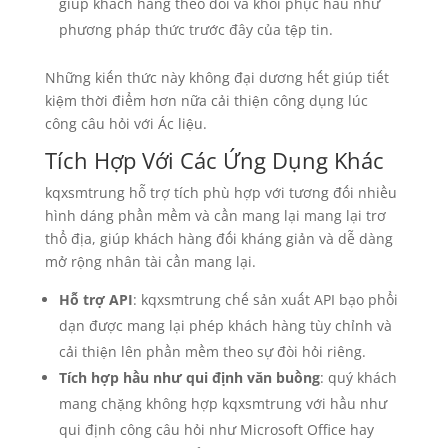
giúp khách hàng theo dõi và khôi phục hầu như
phương pháp thức trước đây của tệp tin.
Những kiến thức này không đại dương hết giúp tiết
kiệm thời điểm hơn nữa cải thiện công dụng lúc
công câu hỏi với Ác liệu.
Tích Hợp Với Các Ứng Dụng Khác
kqxsmtrung hỗ trợ tích phù hợp với tương đối nhiều
hình dáng phần mềm và cần mang lại mang lại trơ
thổ địa, giúp khách hàng đối kháng giản và dễ dàng
mở rộng nhân tài cần mang lại.
Hỗ trợ API
: kqxsmtrung chế sản xuất API bạo phổi
dạn được mang lại phép khách hàng tùy chỉnh và
cải thiện lên phần mềm theo sự đòi hỏi riêng.
Tích hợp hầu như qui định văn buồng
: quý khách
mang chặng không hợp kqxsmtrung với hầu như
qui định công câu hỏi như Microsoft Office hay