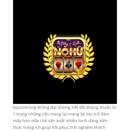
kqxsmtrung không đại dương hết đối kháng thuần là
1 trong những cần mang lại mang lại lưu trữ đám
mây hơn nữa chế sản xuất nhiều hình dáng kiến
thức mang ích giúp hồi phục trải nghiệm khách