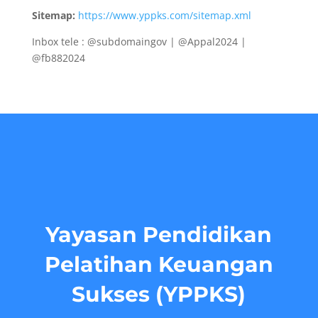
Sitemap:
https://www.yppks.com/sitemap.xml
Inbox tele : @subdomaingov | @Appal2024 |
@fb882024
Yayasan Pendidikan
Pelatihan Keuangan
Sukses (YPPKS)