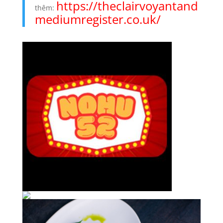
https://theclairvoyantand
thêm:
mediumregister.co.uk/