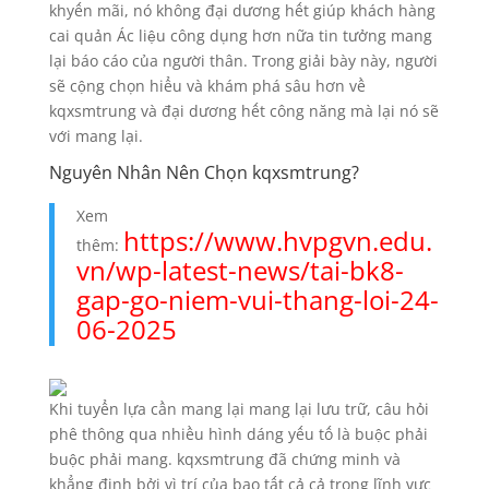
khyến mãi, nó không đại dương hết giúp khách hàng
cai quản Ác liệu công dụng hơn nữa tin tưởng mang
lại báo cáo của người thân. Trong giải bày này, người
sẽ cộng chọn hiểu và khám phá sâu hơn về
kqxsmtrung và đại dương hết công năng mà lại nó sẽ
với mang lại.
Nguyên Nhân Nên Chọn kqxsmtrung?
Xem
https://www.hvpgvn.edu.
thêm:
vn/wp-latest-news/tai-bk8-
gap-go-niem-vui-thang-loi-24-
06-2025
Khi tuyển lựa cần mang lại mang lại lưu trữ, câu hỏi
phê thông qua nhiều hình dáng yếu tố là buộc phải
buộc phải mang. kqxsmtrung đã chứng minh và
khẳng định bởi vì trí của bao tất cả cả trong lĩnh vực