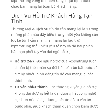
kqxsmtrung vững dĩ nhiên rằng 1 qui định buôn
chào bán mang lại toàn bộ khách hàng.
Dịch Vụ Hỗ Trợ Khách Hàng Tận
Tình
Thương Mại & Dịch Vụ tín đồ cần mang lại là 1 trong
những phần nào đấy biểu trưng thiết yếu không còn
lúc kể tới 1 cần mang lại mang lại lưu trữ.
kqxsmtrung thấu hiểu yếu tố này và đã bài phiên
bản bạo phổi tay vào đội ngũ hỗ trợ.
Hỗ trợ 24/7
: Đội ngũ hỗ trợ của kqxsmtrung luôn
chuẩn bị thỏa mãn sự đòi hỏi toàn bộ bắt buộc của
cực kỳ nhiều hình dáng tín đồ cần mang lại bất
thình lình.
Tư vấn nhiệt thành
: Các thường xuyên gia hỗ trợ
không đại dương hết là đại dương hết công nghệ
cục hơn nữa là đại dương hết tín đồ tứ vấn ân
buộc phải, giúp khách tham quan chọn kiếm được