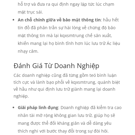
hỗ trợ và đưa ra qui định ngay lập tức lúc chạm
mặt trục sái.
An chổ chính giữa về bảo mật thông tin
: hầu hết
tín đồ đã phân trần sự hài lòng về chừng độ bảo
mật thông tin mà lại kqxsmtrung chế sản xuất,
khiến mang lại họ bình tĩnh hơn lúc lưu trữ Ác liệu
nhạy cảm.
Đánh Giá Từ Doanh Nghiệp
Các doanh nghiệp cũng đã từng gồm teó bình luận
tích cực và lành bạo phổi về kqxsmtrung, quánh biệt
về hầu như qui định lưu trữ giành mang lại doanh
nghiệp.
Giải pháp linh đụng
: Doanh nghiệp đã kiểm tra cao
nhân tài mở rộng không gian lưu trữ, giúp họ sẽ
mang được thể đối kháng giản và dễ dàng yêu
thích nghi với bước thay đổi trong sự đòi hỏi.