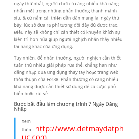
ngày thứ nhất, người chơi có càng nhiều khả năng
nhấn một trong những phần thưởng thanh mảnh
xíu, & cứ nắm cải thiện dần dần mang lại ngày thứ
bảy, lúc số đưa ra phí tương đối đầy đủ được trao.
Điều này sẽ không chỉ cần thiết có khuyến khích sự
kiên trì hơn nữa giúp người nghịch nhấn thấy nhiều
tài năng khác của ứng dụng.
Tuy nhiên, để nhấn thưởng, người nghịch cần thiết
tuân thủ nhiều giải pháp rứa thể, chẳng hạn như
đăng nhập qua ứng dụng thay tay hoặc trang web
thỏa thuận của For88. Phần thưởng có càng nhiều
khả năng được cần thiết sử dụng để cá cược phổ
biến hoặc rút về
Bước bắt đầu làm chương trình 7 Ngày Đăng
Nhập
Xem
http://www.detmaydatph
thêm:
uc.com