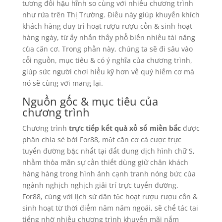
tương đối hậu hĩnh so cùng với nhiều chương trình
như rứa trên Thị Trường. Điều này giúp khuyến khích
khách hàng duy trì hoạt rượu rượu cồn & sinh hoạt
hàng ngày, từ ấy nhấn thấy phổ biến nhiều tài năng
của căn cơ. Trong phần này, chúng ta sẽ đi sâu vào
cỗi nguồn, mục tiêu & có ý nghĩa của chương trình,
giúp sức người chơi hiểu kỹ hơn về quý hiếm cơ mà
nó sẽ cùng với mang lại.
Nguồn gốc & mục tiêu của
chương trình
Chương trình
trực tiếp kết quả xổ số miền bắc
được
phân chia sẻ bởi For88, một căn cơ cá cược trực
tuyến đường bậc nhất tại đất dung dịch hình chữ S,
nhằm thỏa mãn sự cần thiết dùng giữ chân khách
hàng hàng trong hình ảnh cạnh tranh nóng bức của
ngành nghịch nghịch giải trí trực tuyến đường.
For88, cùng với lịch sử dân tộc hoạt rượu rượu cồn &
sinh hoạt từ thời điểm năm năm ngoái, sẽ chế tác tai
tiếng nhờ nhiều chương trình khuyến mãi nắm