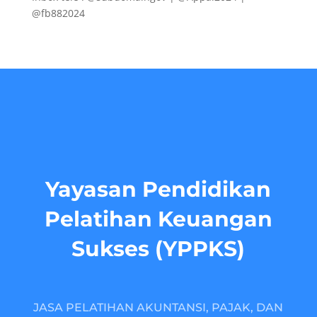
@fb882024
Yayasan Pendidikan
Pelatihan Keuangan
Sukses (YPPKS)
JASA PELATIHAN AKUNTANSI, PAJAK, DAN