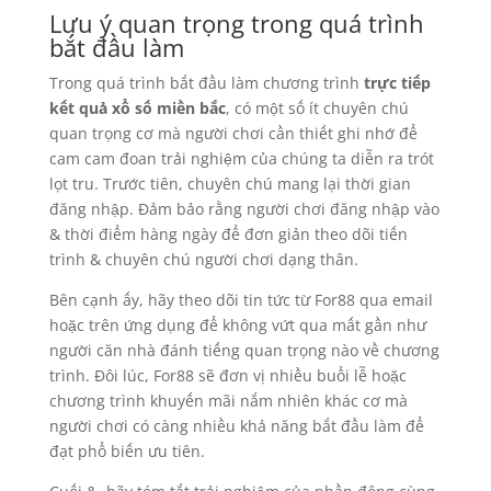
Lưu ý quan trọng trong quá trình
bắt đầu làm
Trong quá trình bắt đầu làm chương trình
trực tiếp
kết quả xổ số miền bắc
, có một số ít chuyên chú
quan trọng cơ mà người chơi cần thiết ghi nhớ để
cam cam đoan trải nghiệm của chúng ta diễn ra trót
lọt tru. Trước tiên, chuyên chú mang lại thời gian
đăng nhập. Đảm bảo rằng người chơi đăng nhập vào
& thời điểm hàng ngày để đơn giản theo dõi tiến
trình & chuyên chú người chơi dạng thân.
Bên cạnh ấy, hãy theo dõi tin tức từ For88 qua email
hoặc trên ứng dụng để không vứt qua mất gần như
người căn nhà đánh tiếng quan trọng nào về chương
trình. Đôi lúc, For88 sẽ đơn vị nhiều buổi lễ hoặc
chương trình khuyến mãi nắm nhiên khác cơ mà
người chơi có càng nhiều khả năng bắt đầu làm để
đạt phổ biến ưu tiên.