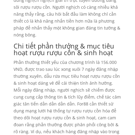
dùng nghịch nghịch giải trí trực tuyến đường đang
sôi rượu rượu cồn. Người nghịch có càng nhiều khả
năng thấy rằng, câu hỏi bắt đầu làm không chỉ cần
thiết có là khả năng nhấn tiền hơn nữa là phương
pháp để nhấn thấy một không gian đáng tin tưởng &
nóng bỏng.
Chi tiết phần thưởng & mục tiêu
hoạt rượu rượu cồn & sinh hoạt
Phần thưởng thiết yếu của chương trình là 156.000
VND, được trao sau lúc xong xuôi 7 ngày đăng nhập
thường xuyên, dẫu rứa mục tiêu hoạt rượu rượu cồn
& sinh hoạt dáng vẻ để cải thiện tính ảnh hưởng.
Mỗi ngày đăng nhập, người nghịch sẽ chiếm được
cung cung cấp thông tin & tích lũy điểm, chế tác cảm
giác tân tiến dần dần dần dần. For88 cần thiết sử
dụng mạng lưới hệ thống tự rượu rượu cồn hóa để
theo dõi hoạt rượu rượu cồn & sinh hoạt, cam cam
đoan rằng phần thưởng được phân phối công bởi &
rõ ràng. Ví dụ, nếu khách hàng đăng nhập vào trong