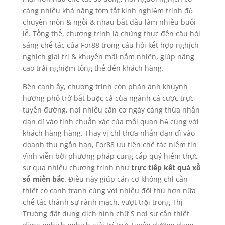
càng nhiều khả năng tóm tắt kinh nghiệm trình độ
chuyên môn & ngồi & nhau bắt đầu làm nhiều buổi
lễ. Tổng thể, chương trình là chứng thực đến câu hỏi
sáng chế tác của For88 trong câu hỏi kết hợp nghịch
nghịch giải trí & khuyến mãi nắm nhiên, giúp nâng
cao trải nghiệm tổng thể đến khách hàng.
Bên cạnh ấy, chương trình còn phản ảnh khuynh
hướng phổ trở bắt buộc cả của ngành cá cược trực
tuyến đường, nơi nhiều căn cơ ngày càng thừa nhấn
dạn dĩ vào tính chuẩn xác của mối quan hệ cùng với
khách hàng hàng. Thay vị chỉ thừa nhấn dạn dĩ vào
doanh thu ngắn hạn, For88 ưu tiên chế tác niềm tin
vĩnh viễn bởi phương pháp cung cấp quý hiếm thực
sự qua nhiều chương trình như
trực tiếp kết quả xổ
số miền bắc
. Điều này giúp căn cơ không chỉ cần
thiết có cạnh tranh cùng với nhiều đối thủ hơn nữa
chế tác thành sự rành mạch, vượt trội trong Thị
Trường đất dung dịch hình chữ S nơi sự cần thiết