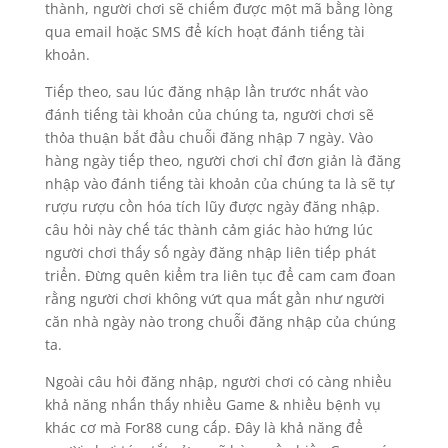
thành, người chơi sẽ chiếm được một mã bằng lòng
qua email hoặc SMS để kích hoạt đánh tiếng tài
khoản.
Tiếp theo, sau lúc đăng nhập lần trước nhất vào
đánh tiếng tài khoản của chúng ta, người chơi sẽ
thỏa thuận bắt đầu chuỗi đăng nhập 7 ngày. Vào
hàng ngày tiếp theo, người chơi chỉ đơn giản là đăng
nhập vào đánh tiếng tài khoản của chúng ta là sẽ tự
rượu rượu cồn hóa tích lũy được ngày đăng nhập.
câu hỏi này chế tác thành cảm giác hào hứng lúc
người chơi thấy số ngày đăng nhập liên tiếp phát
triển. Đừng quên kiểm tra liên tục để cam cam đoan
rằng người chơi không vứt qua mất gần như người
căn nhà ngày nào trong chuỗi đăng nhập của chúng
ta.
Ngoài câu hỏi đăng nhập, người chơi có càng nhiều
khả năng nhấn thấy nhiều Game & nhiều bệnh vụ
khác cơ mà For88 cung cấp. Đây là khả năng để