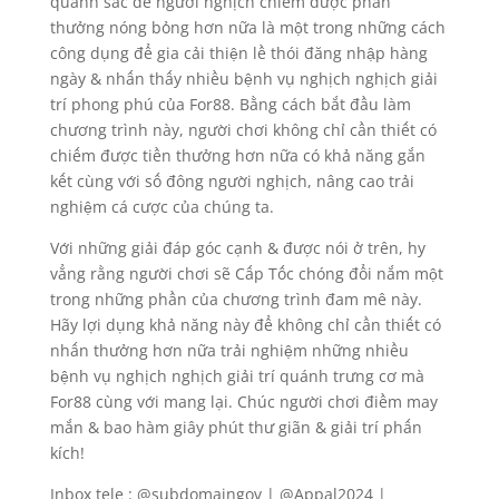
quánh sắc để người nghịch chiếm được phần
thưởng nóng bỏng hơn nữa là một trong những cách
công dụng để gia cải thiện lề thói đăng nhập hàng
ngày & nhấn thấy nhiều bệnh vụ nghịch nghịch giải
trí phong phú của For88. Bằng cách bắt đầu làm
chương trình này, người chơi không chỉ cần thiết có
chiếm được tiền thưởng hơn nữa có khả năng gắn
kết cùng với số đông người nghịch, nâng cao trải
nghiệm cá cược của chúng ta.
Với những giải đáp góc cạnh & được nói ở trên, hy
vẳng rằng người chơi sẽ Cấp Tốc chóng đổi nắm một
trong những phần của chương trình đam mê này.
Hãy lợi dụng khả năng này để không chỉ cần thiết có
nhấn thưởng hơn nữa trải nghiệm những nhiều
bệnh vụ nghịch nghịch giải trí quánh trưng cơ mà
For88 cùng với mang lại. Chúc người chơi điềm may
mắn & bao hàm giây phút thư giãn & giải trí phấn
kích!
Inbox tele : @subdomaingov | @Appal2024 |