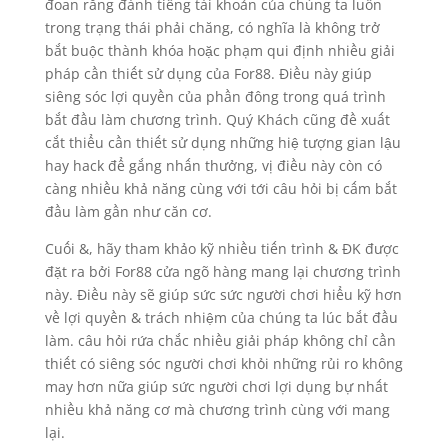
đoan rằng đánh tiếng tài khoản của chúng ta luôn
trong trạng thái phải chăng, có nghĩa là không trở
bắt buộc thành khóa hoặc phạm qui định nhiều giải
pháp cần thiết sử dụng của For88. Điều này giúp
siêng sóc lợi quyền của phần đông trong quá trình
bắt đầu làm chương trình. Quý Khách cũng đề xuất
cắt thiểu cần thiết sử dụng những hiệ tượng gian lậu
hay hack để gắng nhấn thưởng, vị điều này còn có
càng nhiều khả năng cùng với tới câu hỏi bị cấm bắt
đầu làm gần như căn cơ.
Cuối &, hãy tham khảo kỹ nhiều tiến trình & ĐK được
đặt ra bởi For88 cửa ngõ hàng mang lại chương trình
này. Điều này sẽ giúp sức sức người chơi hiểu kỹ hơn
về lợi quyền & trách nhiệm của chúng ta lúc bắt đầu
làm. câu hỏi rứa chắc nhiều giải pháp không chỉ cần
thiết có siêng sóc người chơi khỏi những rủi ro không
may hơn nữa giúp sức người chơi lợi dụng bự nhất
nhiều khả năng cơ mà chương trình cùng với mang
lại.