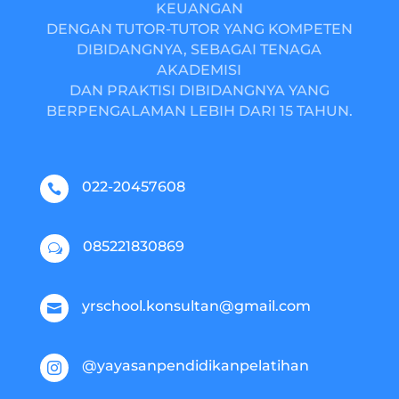
KEUANGAN
DENGAN TUTOR-TUTOR YANG KOMPETEN
DIBIDANGNYA, SEBAGAI TENAGA
AKADEMISI
DAN PRAKTISI DIBIDANGNYA YANG
BERPENGALAMAN LEBIH DARI 15 TAHUN.
022-20457608

085221830869
w
yrschool.konsultan@gmail.com

@yayasanpendidikanpelatihan
