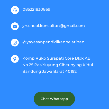
085221830869
w
yrschool.konsultan@gmail.com

@yayasanpendidikanpelatihan

Komp.Ruko Surapati Core Blok AB

No.25 Pasirluyung Cibeunying Kidul
Bandung Jawa Barat 40192
Chat Whatsapp