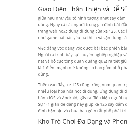
Giao Diện Thân Thiện và Dễ 
giữa hầu như yếu tố hình tượng nhất say đắm n
dùng. Ngay cả các người trong gia đình bắt đầ
trang web hoặc dùng di đụng của xe 125. Các 
như game bài bác yêu ưa thích và vận dụng các
Việc dáng vóc dáng vóc được bài bác phiên b
Ngoài ra trình bày sự chuyên nghiệp nghiệp v
nét và bố cục tổng quan quăng quật ra tiết gi
là 1 điểm mạnh mẽ Khủng so bao gồm phổ phát
dùng.
Thêm vào đấy, xe 125 cũng trông nom quan trọn
nhiều loại hóa hóa học di đụng. Ứng dụng di đ
hành iOS và Android, gây ra điều kiện người ngh
Sự 1-1 giản dễ dàng này giúp xe 125 say đắm 
đình bận bịu và chưa bao gồm rất phổ phát triể
Kho Trò Chơi Đa Dạng và Pho