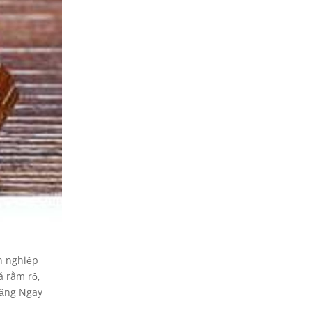
ên nghiệp
á rầm rộ,
Tặng Ngay