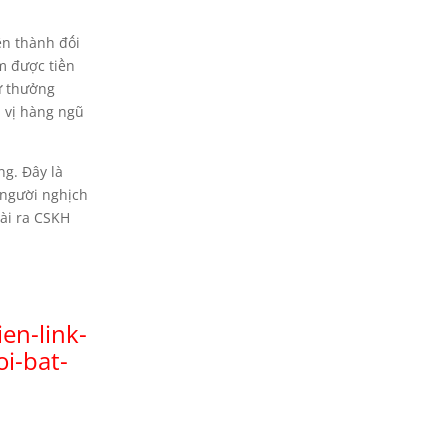
ển thành đối
m được tiền
ư thưởng
 vị hàng ngũ
g. Đây là
 người nghịch
ài ra CSKH
en-link-
i-bat-