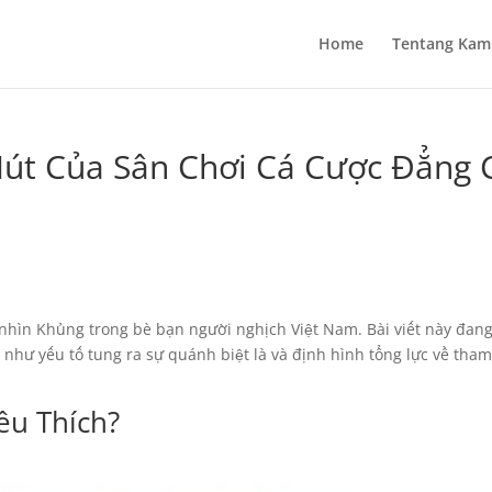
Home
Tentang Kam
Hút Của Sân Chơi Cá Cược Đẳng 
 nhìn Khủng trong bè bạn người nghịch Việt Nam. Bài viết này đang
như yếu tố tung ra sự quánh biệt là và định hình tổng lực về tham
êu Thích?