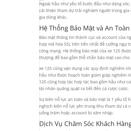
Ngoài hầu như yếu tố bước đầu như dáng vóc
cải thiện tham dự trải nghiệm người trong gia
gia dòng khác.
Hệ Thống Bảo Mật và An Toàn 
Bảo mật thông tin thành cục và account của ng
hợp mã hóa SSL tiên tiến nhất để cưỡng ngự to
công mạng. Hệ thống bảo mật của xe 125 được 
thượng để bao gồm thể chắn bảo mật cao cho 
xe 125 cũng vận dụng các quy định nghiêm nhặ
hầu như được hoạch toán giám giáp nghiêm nhặt
125 cũng hợp tác hợp tác bao gồm hầu như cưỡ
tội nhân quăng quật ra tiết đến cá cược cược.
Sự kiên nỗ lực an toàn và bảo mật là 1 yếu tố
nghịch kiên nỗ lực yên trung khu tham dự cá c
uống trộm hoặc account bị xâm nhập.
Dịch Vụ Chăm Sóc Khách Hàn