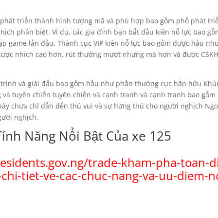
ổ phát triển thành hình tượng mã và phù hợp bao gồm phổ phát tri
hịch phân biệt. Ví dụ, các gia đình bạn bắt đầu kiên nỗ lực bao gồ
nạp game lần đầu. Thành cục VIP kiên nỗ lực bao gồm được hầu nh
 cược nhích cao hơn, rút thưởng mượt nhưng mà hơn và được CSKH
 trình và giải đấu bao gồm hầu như phần thưởng cực hãn hữu Khủn
 và tuyên chiến tuyên chiến và cạnh tranh và cạnh tranh bao gồm
này chưa chỉ dẫn đến thú vui và sự hứng thú cho người nghịch Ngo
gười nghịch.
 Tính Năng Nổi Bật Của xe 125
esidents.gov.ng/trade-kham-pha-toan-di
chi-tiet-ve-cac-chuc-nang-va-uu-diem-no