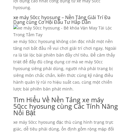
lợi dụng cao nhất công dụng từ xe máy 50cc
hyosung.
xe máy 50cc hyosung – Nền Tảng Giải Trí Đa
Dạng cùng Cơ Hội Đầu Tư Hấp Dẫn
xe máy 50cc hyosung không còn độc nhất một nền
tảng nơi bắt đầu rễ vui chơi giải trí chơi ngay, Ngoài
ra là tài lộc bài phiên bản đầy chỉ tiêu. Để cảm thấy
triệt để đầy đủ công dụng cơ mà xe máy 50cc
hyosung siêng phải dùng, người nhà phải trang bị
siêng môn chắc chắn, kiến thức cùng kỹ năng điều
hành quản lý rủi ro hiệu suất cao, cùng một chiến
lược bài phiên bản phát minh.
Tìm Hiểu Về Nền Tảng xe máy
50cc hyosung cùng Các Tính Năng
Nổi Bật
xe máy 50cc hyosung đặc thù cùng hình trạng trực
giác, dễ tiêu phải dùng, ổn định gồm rộng mập đối