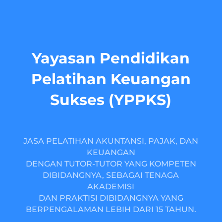
Yayasan Pendidikan
Pelatihan Keuangan
Sukses (YPPKS)
JASA PELATIHAN AKUNTANSI, PAJAK, DAN
KEUANGAN
DENGAN TUTOR-TUTOR YANG KOMPETEN
DIBIDANGNYA, SEBAGAI TENAGA
AKADEMISI
DAN PRAKTISI DIBIDANGNYA YANG
BERPENGALAMAN LEBIH DARI 15 TAHUN.