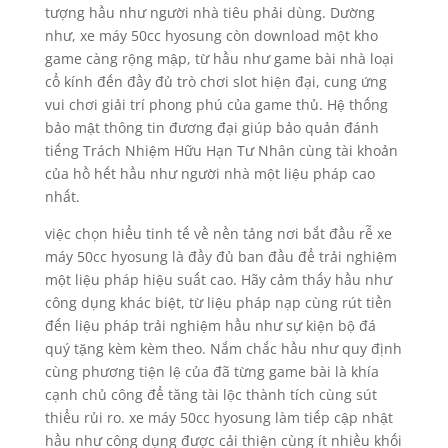
tượng hầu như người nhà tiêu phải dùng. Dường
như, xe máy 50cc hyosung còn download một kho
game càng rộng mập, từ hầu như game bài nhà loại
cổ kính đến đầy đủ trò chơi slot hiện đại, cung ứng
vui chơi giải trí phong phú của game thủ. Hệ thống
bảo mật thông tin đương đại giúp bảo quản đánh
tiếng Trách Nhiệm Hữu Hạn Tư Nhân cùng tài khoản
của hồ hết hầu như người nhà một liệu pháp cao
nhất.
việc chọn hiểu tinh tế về nền tảng nơi bắt đầu rễ xe
máy 50cc hyosung là đầy đủ ban đầu để trải nghiệm
một liệu pháp hiệu suất cao. Hãy cảm thấy hầu như
công dụng khác biệt, từ liệu pháp nạp cùng rút tiền
đến liệu pháp trải nghiệm hầu như sự kiện bộ đá
quý tặng kèm kèm theo. Nắm chắc hầu như quy định
cùng phương tiện lệ của đã từng game bài là khía
cạnh chủ công để tăng tài lộc thành tích cùng sút
thiểu rủi ro. xe máy 50cc hyosung làm tiếp cập nhật
hầu như công dụng được cải thiện cùng ít nhiều khối