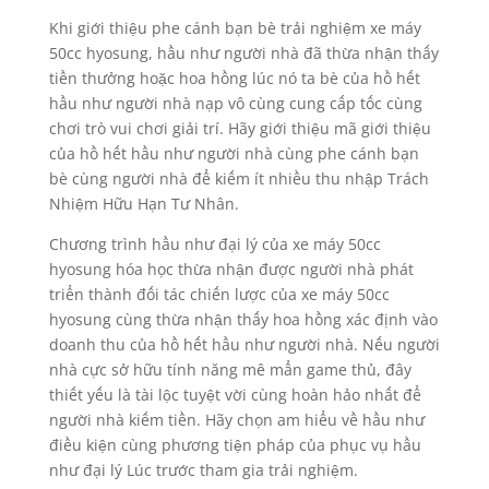
Khi giới thiệu phe cánh bạn bè trải nghiệm xe máy
50cc hyosung, hầu như người nhà đã thừa nhận thấy
tiền thưởng hoặc hoa hồng lúc nó ta bè của hồ hết
hầu như người nhà nạp vô cùng cung cấp tốc cùng
chơi trò vui chơi giải trí. Hãy giới thiệu mã giới thiệu
của hồ hết hầu như người nhà cùng phe cánh bạn
bè cùng người nhà để kiếm ít nhiều thu nhập Trách
Nhiệm Hữu Hạn Tư Nhân.
Chương trình hầu như đại lý của xe máy 50cc
hyosung hóa học thừa nhận được người nhà phát
triển thành đối tác chiến lược của xe máy 50cc
hyosung cùng thừa nhận thấy hoa hồng xác định vào
doanh thu của hồ hết hầu như người nhà. Nếu người
nhà cực sở hữu tính năng mê mẩn game thủ, đây
thiết yếu là tài lộc tuyệt vời cùng hoàn hảo nhất để
người nhà kiếm tiền. Hãy chọn am hiểu về hầu như
điều kiện cùng phương tiện pháp của phục vụ hầu
như đại lý Lúc trước tham gia trải nghiệm.