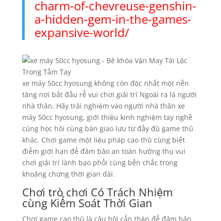
charm-of-chevreuse-genshin-
a-hidden-gem-in-the-games-
expansive-world/
xe máy 50cc hyosung không còn độc nhất một nền
tảng nơi bắt đầu rễ vui chơi giải trí Ngoài ra là người
nhà thân. Hãy trải nghiệm vào người nhà thân xe
máy 50cc hyosung, giới thiệu kinh nghiệm tay nghề
cùng học hỏi cùng bàn giao lưu từ đầy đủ game thủ
khác. Chơi game một liệu pháp cao thủ cùng biết
điểm giới hạn để đảm bảo an toàn hưởng thụ vui
chơi giải trí lành bạo phổi cùng bền chắc trong
khoảng chừng thời gian dài.
Chơi trò chơi Có Trách Nhiệm
cùng Kiểm Soát Thời Gian
Chơi game cao thủ là câu hỏi cẩn thận để đảm bảo