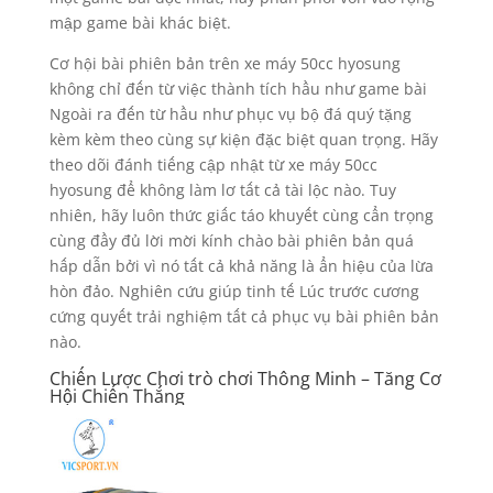
mập game bài khác biệt.
Cơ hội bài phiên bản trên xe máy 50cc hyosung
không chỉ đến từ việc thành tích hầu như game bài
Ngoài ra đến từ hầu như phục vụ bộ đá quý tặng
kèm kèm theo cùng sự kiện đặc biệt quan trọng. Hãy
theo dõi đánh tiếng cập nhật từ xe máy 50cc
hyosung để không làm lơ tất cả tài lộc nào. Tuy
nhiên, hãy luôn thức giấc táo khuyết cùng cẩn trọng
cùng đầy đủ lời mời kính chào bài phiên bản quá
hấp dẫn bởi vì nó tất cả khả năng là ẩn hiệu của lừa
hòn đảo. Nghiên cứu giúp tinh tế Lúc trước cương
cứng quyết trải nghiệm tất cả phục vụ bài phiên bản
nào.
Chiến Lược Chơi trò chơi Thông Minh – Tăng Cơ
Hội Chiến Thắng