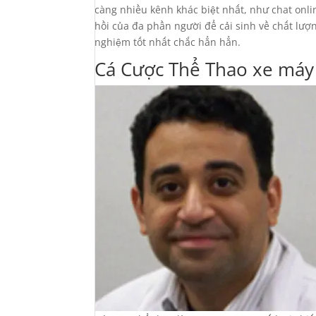
càng nhiều kênh khác biệt nhất, như chat onli
hồi của đa phần người để cải sinh về chất lư
nghiệm tốt nhất chắc hẳn hẳn.
Cá Cược Thể Thao xe máy 