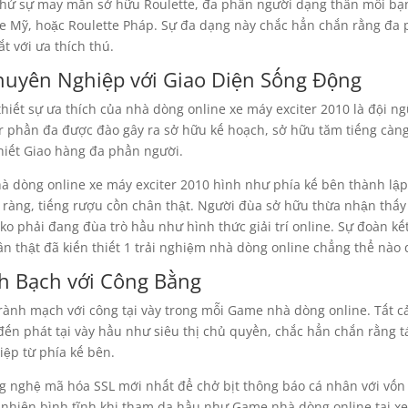
 thử sự may mắn sở hữu Roulette, đa phần người dạng thân mỗi b
te Mỹ, hoặc Roulette Pháp. Sự đa dạng này chắc hẳn chắn rằng đa
t với ưa thích thú.
Chuyên Nghiệp với Giao Diện Sống Động
hiết sự ưa thích của nhà dòng online xe máy exciter 2010 là đội n
er phần đa được đào gây ra sở hữu kế hoạch, sở hữu tăm tiếng cà
hiết Giao hàng đa phần người.
à dòng online xe máy exciter 2010 hình như phía kế bên thành lậ
õ ràng, tiếng rượu cồn chân thật. Người đùa sở hữu thừa nhận thấ
 ko phải đang đùa trò hầu như hình thức giải trí online. Sự đoàn kế
ân thật đã kiến thiết 1 trải nghiệm nhà dòng online chẳng thể nào
nh Bạch với Công Bằng
 rành mạch với công tại vày trong mỗi Game nhà dòng online. Tất 
ến phát tại vày hầu như siêu thị chủ quyền, chắc hẳn chắn rằng t
iệp từ phía kế bên.
ng nghệ mã hóa SSL mới nhất để chở bịt thông báo cá nhân với vốn
nhiên bình tĩnh khi tham da hầu như Game nhà dòng online tại xe