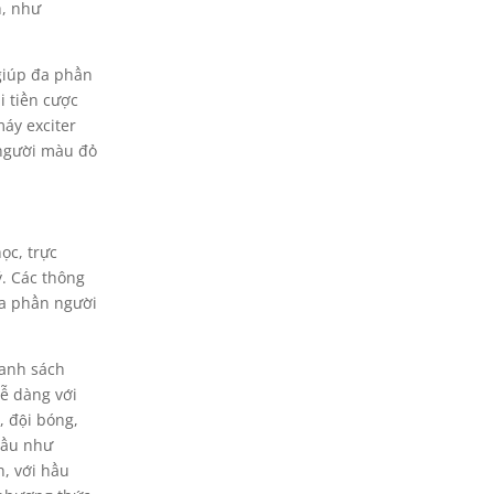
h, như
giúp đa phần
i tiền cược
máy exciter
 người màu đỏ
ọc, trực
. Các thông
đa phần người
danh sách
dễ dàng với
, đội bóng,
hầu như
h, với hầu