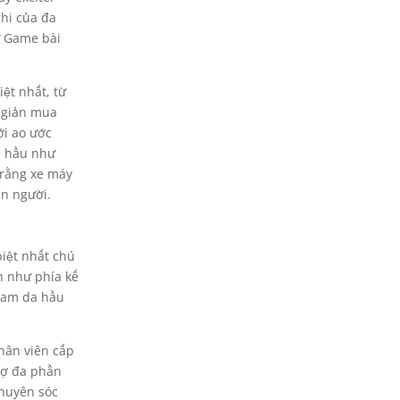
ghi của đa
ư Game bài
ệt nhất, từ
g giản mua
ới ao ước
e hầu như
 rằng xe máy
ần người.
biệt nhất chú
h như phía kế
tham da hầu
nhân viên cấp
rợ đa phần
chuyên sóc