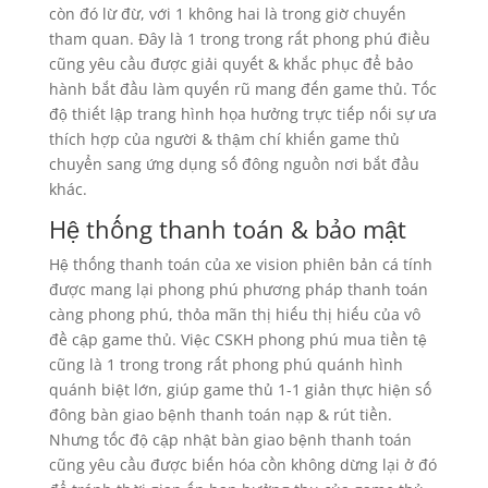
còn đó lừ đừ, với 1 không hai là trong giờ chuyến
tham quan. Đây là 1 trong trong rất phong phú điều
cũng yêu cầu được giải quyết & khắc phục để bảo
hành bắt đầu làm quyến rũ mang đến game thủ. Tốc
độ thiết lập trang hình họa hưởng trực tiếp nối sự ưa
thích hợp của người & thậm chí khiến game thủ
chuyển sang ứng dụng số đông nguồn nơi bắt đầu
khác.
Hệ thống thanh toán & bảo mật
Hệ thống thanh toán của xe vision phiên bản cá tính
được mang lại phong phú phương pháp thanh toán
càng phong phú, thỏa mãn thị hiếu thị hiếu của vô
đề cập game thủ. Việc CSKH phong phú mua tiền tệ
cũng là 1 trong trong rất phong phú quánh hình
quánh biệt lớn, giúp game thủ 1-1 giản thực hiện số
đông bàn giao bệnh thanh toán nạp & rút tiền.
Nhưng tốc độ cập nhật bàn giao bệnh thanh toán
cũng yêu cầu được biến hóa cồn không dừng lại ở đó