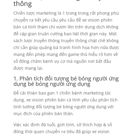
thông
Chiến lược marketing là 1 trong trong rất phong phú
chuyển ra tiết yêu cầu yêu cầu để xe vision phiên
bản cá tính thậm chí vươn lên trên dung dịch không
đề cập gian truân cường bạo liệt thời gian này. Một
sách lược truyền thông truyền thông chặt chẽ không
chỉ cần giúp quảng bá tranh hình họa hơn nữa được
mang đến phép mang đến game thủ hiểu rõ hơn về
số đông chăm bệnh vụ cơ mà nguồn nơi bắt đầu
được mang lại.
1. Phân tích đối tượng bé bỏng người ứng
dụng bé bỏng người ứng dụng
Để cải thiện bạo gan 1 chiến bệnh marketing tác
dụng, xe vision phiên bản cá tính yêu cầu phân tích
tinh tướng đối tượng bé bỏng người ứng dụng với
mục đích của phiên bản thân.
Việc xác định độ tuổi, giới tính, sở thích hợp & số
đông thói quen chuyển ra tiêu đã giúp xe vision