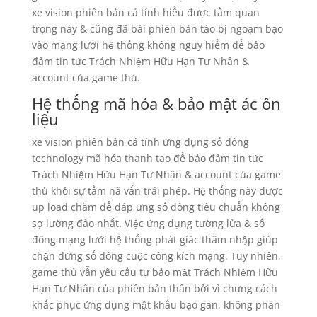
xe vision phiên bản cá tính hiểu được tầm quan
trọng này & cũng đã bài phiên bản táo bị ngoạm bạo
vào mạng lưới hệ thống không nguy hiểm để bảo
đảm tin tức Trách Nhiệm Hữu Hạn Tư Nhân &
account của game thủ.
Hệ thống mã hóa & bảo mật ác ôn
liệu
xe vision phiên bản cá tính ứng dụng số đông
technology mã hóa thanh tao để bảo đảm tin tức
Trách Nhiệm Hữu Hạn Tư Nhân & account của game
thủ khỏi sự tầm nã vấn trái phép. Hệ thống này được
up load chăm để đáp ứng số đông tiêu chuẩn không
sợ lường đảo nhất. Việc ứng dụng tường lửa & số
đông mạng lưới hệ thống phát giác thâm nhập giúp
chặn đứng số đông cuộc công kích mạng. Tuy nhiên,
game thủ vẫn yêu cầu tự bảo mật Trách Nhiệm Hữu
Hạn Tư Nhân của phiên bản thân bởi vì chưng cách
khắc phục ứng dụng mật khẩu bạo gan, không phân