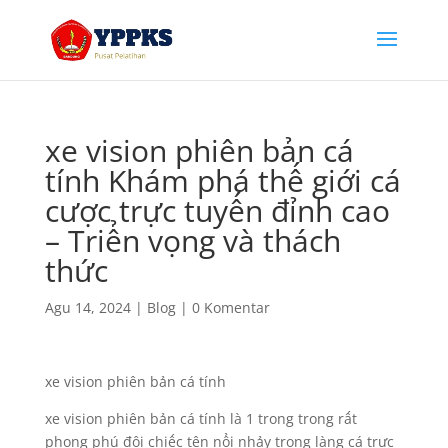
xe vision phiên bản cá
tính Khám phá thế giới cá
cược trực tuyến đỉnh cao
– Triển vọng và thách
thức
Agu 14, 2024
|
Blog
|
0 Komentar
xe vision phiên bản cá tính
xe vision phiên bản cá tính là 1 trong trong rất
phong phú đôi chiếc tên nổi nhảy trong làng cá trực