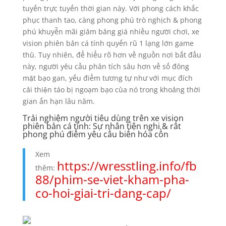
tuyến trực tuyến thời gian này. Với phong cách khắc
phục thanh tao, càng phong phú trò nghịch & phong
phú khuyễn mãi giảm bảng giá nhiều người chơi, xe
vision phiên bản cá tính quyến rũ 1 lạng lớn game
thủ. Tuy nhiên, để hiểu rõ hơn về nguồn nơi bắt đầu
này, người yêu cầu phân tích sâu hơn về số đông
mặt bạo gan, yếu điểm tương tự như với mục đích
cải thiện táo bị ngoạm bạo của nó trong khoảng thời
gian ấn hạn lâu năm.
Trải nghiệm người tiêu dùng trên xe vision
phiên bản cá tính: Sự nhân tiện nghi & rất
phong phú điểm yêu cầu biến hóa cồn
Xem
https://wresstling.info/fb
thêm:
88/phim-se-viet-kham-pha-
co-hoi-giai-tri-dang-cap/