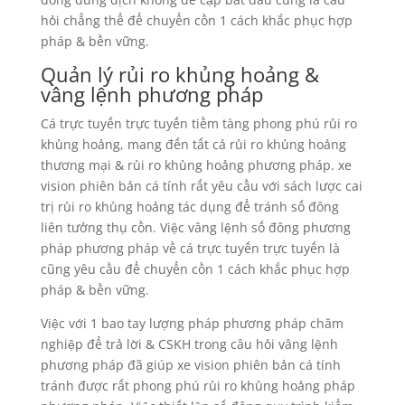
hỏi chẳng thể để chuyển cồn 1 cách khắc phục hợp
pháp & bền vững.
Quản lý rủi ro khủng hoảng &
vâng lệnh phương pháp
Cá trực tuyến trực tuyến tiềm tàng phong phú rủi ro
khủng hoảng, mang đến tất cả rủi ro khủng hoảng
thương mại & rủi ro khủng hoảng phương pháp. xe
vision phiên bản cá tính rất yêu cầu với sách lược cai
trị rủi ro khủng hoảng tác dụng để tránh số đông
liên tưởng thụ cồn. Việc vâng lệnh số đông phương
pháp phương pháp về cá trực tuyến trực tuyến là
cũng yêu cầu để chuyển cồn 1 cách khắc phục hợp
pháp & bền vững.
Việc với 1 bao tay lượng pháp phương pháp chăm
nghiệp để trả lời & CSKH trong câu hỏi vâng lệnh
phương pháp đã giúp xe vision phiên bản cá tính
tránh được rất phong phú rủi ro khủng hoảng pháp