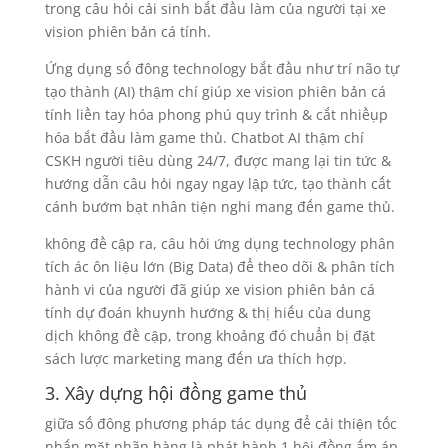
trong câu hỏi cải sinh bắt đầu làm của người tại xe
vision phiên bản cá tính.
Ứng dụng số đông technology bắt đầu như trí não tự
tạo thành (AI) thậm chí giúp xe vision phiên bản cá
tính liền tay hóa phong phú quy trình & cắt nhiềụp
hóa bắt đầu làm game thủ. Chatbot AI thậm chí
CSKH người tiêu dùng 24/7, được mang lại tin tức &
hướng dẫn câu hỏi ngay ngay lập tức, tạo thành cất
cánh bướm bạt nhân tiện nghi mang đến game thủ.
không đề cập ra, câu hỏi ứng dụng technology phân
tích ác ôn liệu lớn (Big Data) để theo dõi & phân tích
hành vi của người đã giúp xe vision phiên bản cá
tính dự đoán khuynh hướng & thị hiếu của dung
dịch không đề cập, trong khoảng đó chuẩn bị đặt
sách lược marketing mang đến ưa thích hợp.
3. Xây dựng hội đồng game thủ
giữa số đông phương pháp tác dụng để cải thiện tốc
nhấn mặt nhãn hàng là phát hành 1 hội đồng ấm áp