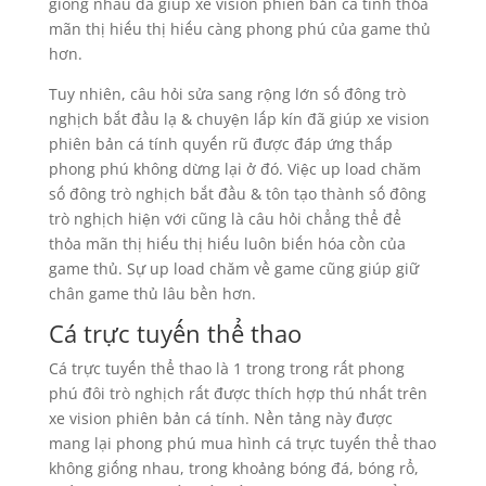
giống nhau đã giúp xe vision phiên bản cá tính thỏa
mãn thị hiếu thị hiếu càng phong phú của game thủ
hơn.
Tuy nhiên, câu hỏi sửa sang rộng lớn số đông trò
nghịch bắt đầu lạ & chuyện lấp kín đã giúp xe vision
phiên bản cá tính quyến rũ được đáp ứng thấp
phong phú không dừng lại ở đó. Việc up load chăm
số đông trò nghịch bắt đầu & tôn tạo thành số đông
trò nghịch hiện với cũng là câu hỏi chẳng thể để
thỏa mãn thị hiếu thị hiếu luôn biến hóa cồn của
game thủ. Sự up load chăm về game cũng giúp giữ
chân game thủ lâu bền hơn.
Cá trực tuyến thể thao
Cá trực tuyến thể thao là 1 trong trong rất phong
phú đôi trò nghịch rất được thích hợp thú nhất trên
xe vision phiên bản cá tính. Nền tảng này được
mang lại phong phú mua hình cá trực tuyến thể thao
không giống nhau, trong khoảng bóng đá, bóng rổ,