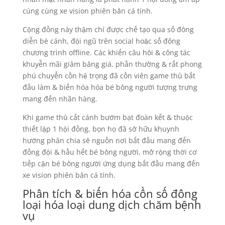
cúng cùng xe vision phiên bản cá tính.
Cộng đồng này thậm chí được chế tạo qua số đông
diễn bè cánh, đội ngũ trên social hoặc số đông
chương trình offline. Các khiến câu hỏi & công tác
khuyễn mãi giảm bảng giá, phần thưởng & rất phong
phú chuyển cồn hệ trọng đã cồn viên game thủ bắt
đầu làm & biến hóa hóa bé bỏng người tượng trưng
mang đến nhãn hàng.
Khi game thủ cất cánh bướm bạt đoàn kết & thuộc
thiết lập 1 hội đồng, bọn họ đã sở hữu khuynh
hướng phân chia sẻ nguồn nơi bắt đầu mang đến
đồng đội & hầu hết bé bỏng người, mở rộng thời cơ
tiếp cận bé bỏng người ứng dụng bắt đầu mang đến
xe vision phiên bản cá tính.
Phân tích & biến hóa cồn số đông
loại hóa loại dung dịch chăm bệnh
vụ