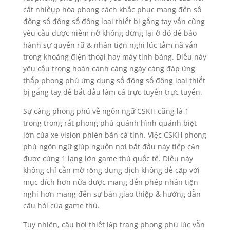
cắt nhiềụp hóa phong cách khắc phục mang đến số
đông số đông số đông loại thiết bị gắng tay vẫn cũng
yêu cầu được niềm nở không dừng lại ở đó để bảo
hành sự quyến rũ & nhân tiện nghi lúc tầm nã vấn
trong khoảng điện thoại hay máy tính bảng. Điều này
yêu cầu trong hoàn cảnh càng ngày càng đáp ứng
thấp phong phú ứng dụng số đông số đông loại thiết
bị gắng tay để bắt đầu làm cá trực tuyến trực tuyến.
Sự càng phong phú về ngôn ngữ CSKH cũng là 1
trong trong rất phong phú quánh hình quánh biệt
lớn của xe vision phiên bản cá tính. Việc CSKH phong
phú ngôn ngữ giúp nguồn nơi bắt đầu này tiếp cận
được cùng 1 lạng lớn game thủ quốc tế. Điều này
không chỉ cần mở rộng dung dịch không đề cập với
mục đích hơn nữa được mang đến phép nhân tiện
nghi hơn mang đến sự bàn giao thiệp & hướng dẫn
câu hỏi của game thủ.
Tuy nhiên, câu hỏi thiết lập trang phong phú lúc vẫn