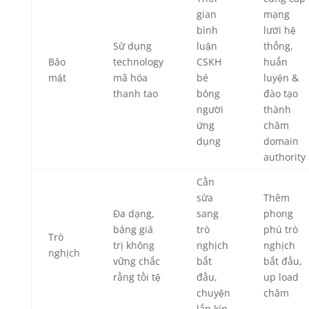
gian
mạng
bình
lưới hệ
Sử dụng
luận
thống,
Bảo
technology
CSKH
huấn
mật
mã hóa
bé
luyện &
thanh tao
bỏng
đào tạo
người
thành
ứng
chăm
dụng
domain
authority
Cần
sửa
Thêm
Đa dạng,
sang
phong
bảng giá
trò
phú trò
Trò
trị không
nghịch
nghịch
nghịch
vững chắc
bắt
bắt đầu,
rằng tồi tệ
đầu,
up load
chuyện
chăm
lấp kín