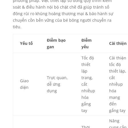
phương pháp. Việc thiết lập số đông quy trình kiểm
soát & điều hành nội bộ chặt chẽ đã giúp tránh số
đông rủi ro khủng hoảng thương mại & bảo hành sự
chuyển cồn bền vững của bé bỏng người chuyển ra
tiêu.
Điểm bạo
Điểm
Yếu tố
Cải thiện
gan
yếu
Tốc độ
Cải thiện
thiết
tốc độ
lập
thiết lập,
Trực quan,
trang,
cắt
Giao
dễ ứng
cắt
nhiềụp
diện
dụng
nhiềụp
hóa
hóa
mang
gắng
đến
tay
gắng tay
Nâng
Thời
cung cấp