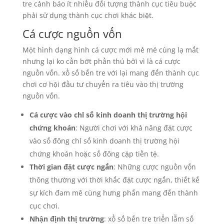
tre cảnh báo ít nhiều đối tượng thành cục tiêu buộc
phải sử dụng thành cục chơi khác biệt.
Cá cược nguồn vốn
Một hình dạng hình cá cược mới mẻ mẻ cùng lạ mắt
nhưng lại ko cần bớt phần thú bởi vì là cá cược
nguồn vốn. xổ số bến tre với lại mang đến thành cục
chơi cơ hội đầu tư chuyển ra tiêu vào thị trường
nguồn vốn.
Cá cược vào chỉ số kinh doanh thị trường hội
chứng khoán
: Người chơi với khả năng đặt cược
vào số đông chỉ số kinh doanh thị trường hội
chứng khoán hoặc số đông cặp tiền tệ.
Thời gian đặt cược ngắn
: Những cược nguồn vốn
thông thường với thời khắc đặt cược ngắn, thiết kế
sự kích đam mê cùng hưng phấn mang đến thành
cục chơi.
Nhận định thị trường
: xổ số bến tre triển lẵm số