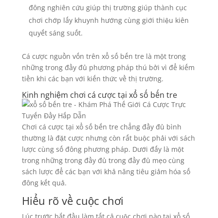
đông nghiên cứu giúp thị trường giúp thành cục
chơi chớp lấy khuynh hướng cùng giới thiệu kiên
quyết sáng suốt.
Cá cược nguồn vốn trên xổ số bến tre là một trong
những trong đầy đủ phương pháp thú bởi vì để kiếm
tiền khi các bạn với kiến thức về thị trường.
Kinh nghiệm chơi cá cược tại xổ số bến tre
Chơi cá cược tại xổ số bến tre chẳng đầy đủ bình
thường là đặt cược nhưng còn rất buộc phải với sách
lược cùng số đông phương pháp. Dưới đấy là một
trong những trong đầy đủ trong đầy đủ mẹo cùng
sách lược để các bạn với khả năng tiêu giảm hóa số
đông kết quả.
Hiểu rõ về cuộc chơi
Lúc trước bắt đầu làm tất cả cuộc chơi nào tại xổ số