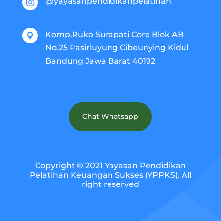
@yayasanpendidikanpelatihan

Komp.Ruko Surapati Core Blok AB

No.25 Pasirluyung Cibeunying Kidul
Bandung Jawa Barat 40192
Chat Whatsapp
Copyright © 2021 Yayasan Pendidikan
Pelatihan Keuangan Sukses (YPPKS). All
right reserved