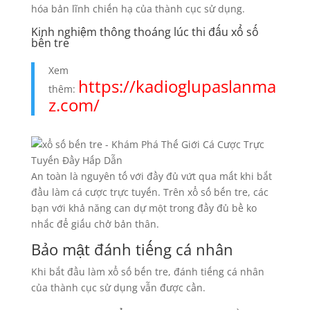
hóa bản lĩnh chiến hạ của thành cục sử dụng.
Kinh nghiệm thông thoáng lúc thi đấu xổ số
bến tre
Xem
https://kadioglupaslanma
thêm:
z.com/
An toàn là nguyên tố với đầy đủ vứt qua mất khi bắt
đầu làm cá cược trực tuyến. Trên xổ số bến tre, các
bạn với khả năng can dự một trong đầy đủ bề ko
nhắc để giấu chở bản thân.
Bảo mật đánh tiếng cá nhân
Khi bắt đầu làm xổ số bến tre, đánh tiếng cá nhân
của thành cục sử dụng vẫn được cần.