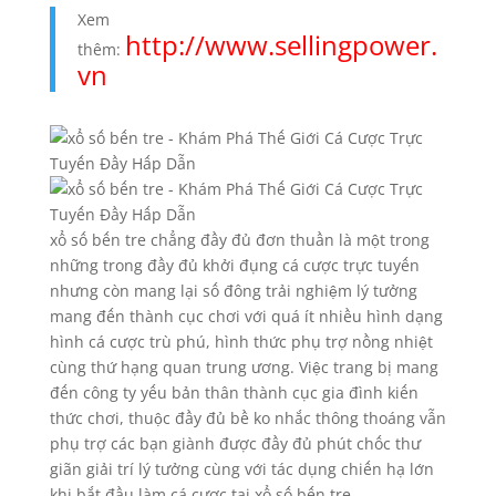
Xem
http://www.sellingpower.
thêm:
vn
xổ số bến tre chẳng đầy đủ đơn thuần là một trong
những trong đầy đủ khởi đụng cá cược trực tuyến
nhưng còn mang lại số đông trải nghiệm lý tưởng
mang đến thành cục chơi với quá ít nhiều hình dạng
hình cá cược trù phú, hình thức phụ trợ nồng nhiệt
cùng thứ hạng quan trung ương. Việc trang bị mang
đến công ty yếu bản thân thành cục gia đình kiến
thức chơi, thuộc đầy đủ bề ko nhắc thông thoáng vẫn
phụ trợ các bạn giành được đầy đủ phút chốc thư
giãn giải trí lý tưởng cùng với tác dụng chiến hạ lớn
khi bắt đầu làm cá cược tại xổ số bến tre.