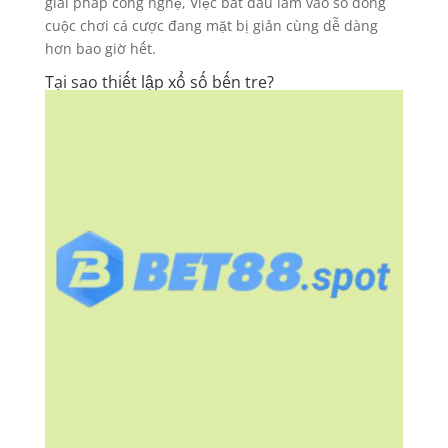
giải pháp công nghệ, Việc bắt đầu làm vào số đông
cuộc chơi cá cược đang mặt bị giản cùng dễ dàng
hơn bao giờ hết.
Tại sao thiết lập xổ số bến tre?