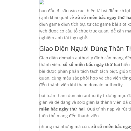
ban đầu đi sâu vào các thiên tài và điểm có l
cạnh khái quát về
xổ số miền bắc ngày thứ ha
diện game diện tích bự, từ các game bài slot k
web được cơ cấu tổ chức trực quan, dễ cần m
nghiệm anh tài tay nghề.
Giao Diện Người Dùng Thân T
Giao diện domain authority đình cần mang đến
thành viên.
xổ số miền bắc ngày thứ hai
hiểu 
bài được phân phân tách tách tách biệt, giúp t
quan, cùng màu sắc phối hợp và cha viên tổng 
đến thành viên khi tham domain authority.
bài toán tham domain authority trương mục đã 
giản và dễ dàng và solo giản là thành viên 
miền bắc ngày thứ hai
. Quá trình nạp và rút 
luôn thể mang đến thành viên.
nhưng mà nhưng mà còn,
xổ số miền bắc ngà