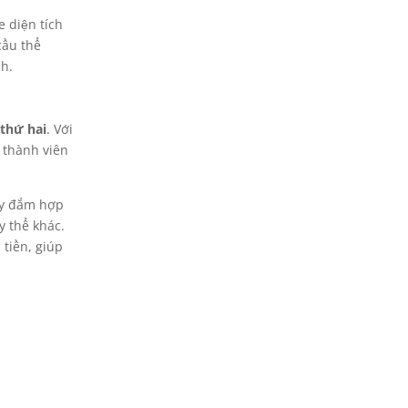
 diện tích
cầu thể
nh.
 thứ hai
. Với
 thành viên
say đắm hợp
y thể khác.
 tiền, giúp