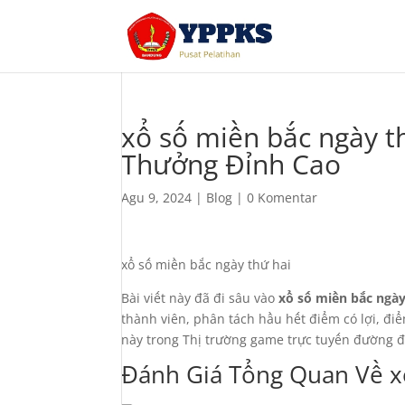
xổ số miền bắc ngày 
Thưởng Đỉnh Cao
Agu 9, 2024
|
Blog
|
0 Komentar
xổ số miền bắc ngày thứ hai
Bài viết này đã đi sâu vào
xổ số miền bắc ngày
thành viên, phân tách hầu hết điểm có lợi, đi
này trong Thị trường game trực tuyến đường đ
Đánh Giá Tổng Quan Về xổ