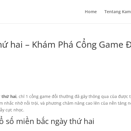
Home
Tentang Kam
thứ hai – Khám Phá Cổng Game Đ
 thứ hai
, chỉ 1 cổng game đổi thưởng đã gây thông qua của được 
ểm nhắc nhở nổi trội, và phương châm nâng cao lên của nền tảng n
ầy cực nhọc.
 số miền bắc ngày thứ hai