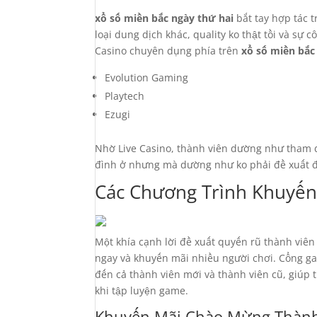
xổ số miền bắc ngày thứ hai
bắt tay hợp tác 
loại dung dịch khác, quality ko thật tồi và sự
Casino chuyên dụng phía trên
xổ số miền bắc
Evolution Gaming
Playtech
Ezugi
Nhờ Live Casino, thành viên dường như tham d
đình ở nhưng mà dường như ko phải đề xuất đ
Các Chương Trình Khuyến
Một khía cạnh lời đề xuất quyến rũ thành vi
ngay và khuyến mãi nhiều người chơi. Cổng g
đến cả thành viên mới và thành viên cũ, giúp
khi tập luyện game.
Khuyến Mãi Chào Mừng Thành