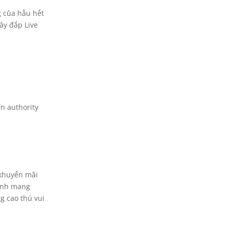
g của hầu hết
xây đắp Live
n authority
 khuyến mãi
dành mang
g cao thú vui