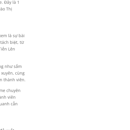
. Đây là 1
vào Thị
em là sự bài
tách biệt, từ
Tiến Lên
ờng như sắm
 xuyên, cùng
n thành viên.
game chuyên
hành viên
quanh cẩn