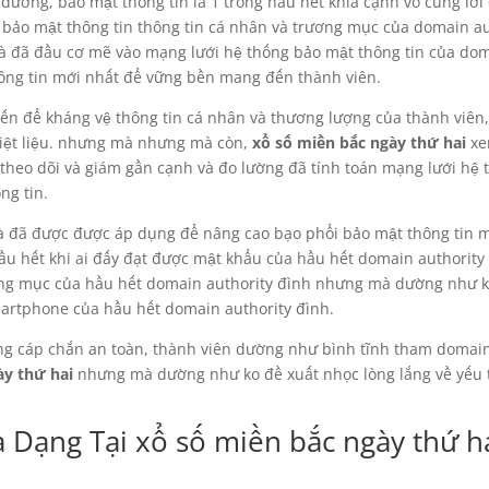
ường, bảo mật thông tin là 1 trong hầu hết khía cạnh vô cùng lời 
 bảo mật thông tin thông tin cá nhân và trương mục của domain au
và đã đầu cơ mẽ vào mạng lưới hệ thống bảo mật thông tin của do
 thông tin mới nhất để vững bền mang đến thành viên.
ến để kháng vệ thông tin cá nhân và thương lượng của thành viên
iệt liệu. nhưng mà nhưng mà còn,
xổ số miền bắc ngày thứ hai
xe
theo dõi và giám gần cạnh và đo lường đã tính toán mạng lưới hệ 
ng tin.
ã và đã được được áp dụng để nâng cao bạo phổi bảo mật thông tin
ầu hết khi ai đấy đạt được mật khẩu của hầu hết domain authority
ơng mục của hầu hết domain authority đình nhưng mà dường như ko
artphone của hầu hết domain authority đình.
ng cáp chắn an toàn, thành viên dường như bình tĩnh tham domain
ày thứ hai
nhưng mà dường như ko đề xuất nhọc lòng lắng về yếu 
 Dạng Tại xổ số miền bắc ngày thứ h