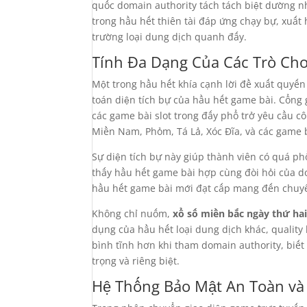
quốc domain authority tách tách biệt dường n
trong hầu hết thiên tài đáp ứng chạy bự, xuất
trường loại dung dịch quanh đấy.
Tính Đa Dạng Của Các Trò Chơ
Một trong hầu hết khía cạnh lời đề xuất quyế
toán diện tích bự của hầu hết game bài. Cổng 
các game bài slot trong đấy phổ trở yêu cầu c
Miền Nam, Phỏm, Tá Lả, Xóc Đĩa, và các game 
Sự diện tích bự này giúp thành viên có quá p
thấy hầu hết game bài hợp cùng đòi hỏi của d
hầu hết game bài mới đạt cấp mang đến chuyên
Không chỉ nuốm,
xổ số miền bắc ngày thứ ha
dụng của hầu hết loại dung dịch khác, quality 
bình tĩnh hơn khi tham domain authority, biế
trọng và riêng biệt.
Hệ Thống Bảo Mật An Toàn và 