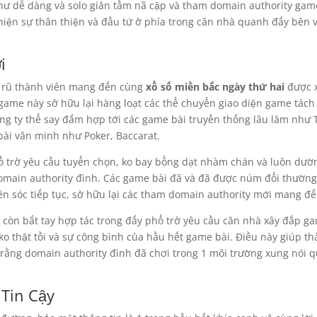
hư dễ dàng và solo giản tầm nã cập và tham domain authority game
 hiện sự thân thiện và đầu tứ ở phía trong căn nhà quanh đấy bên 
i
n rũ thành viên mang đến cùng
xổ số miền bắc ngày thứ hai
được x
game này sở hữu lại hàng loạt các thể chuyển giao diện game tách 
ông ty thể say đắm hợp tới các game bài truyền thống lâu lăm như 
bài văn minh như Poker, Baccarat.
hổ trở yêu cầu tuyển chọn, ko bay bổng dạt nhàm chán và luôn dư
omain authority đình. Các game bài đã và đã được núm đổi thường
 sóc tiếp tục, sở hữu lại các tham domain authority mới mang đế
i
còn bắt tay hợp tác trong đấy phổ trở yêu cầu căn nhà xây đắp 
ko thật tồi và sự công bình của hầu hết game bài. Điều này giúp t
t rằng domain authority đình đã chơi trong 1 môi trường xung nói 
Tin Cậy