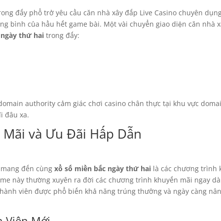
trong đấy phổ trở yêu cầu căn nhà xây đắp Live Casino chuyên dụn
 công bình của hầu hết game bài. Một vài chuyển giao diện căn nhà 
 ngày thứ hai
trong đấy:
omain authority cảm giác chơi casino chân thực tại khu vực domai
i đâu xa.
 Mãi và Ưu Đãi Hấp Dẫn
ên mang đến cùng
xổ số miền bắc ngày thứ hai
là các chương trình
ame này thường xuyên ra đời các chương trình khuyến mãi ngay 
 thành viên được phổ biến khả năng trúng thưởng và ngày càng nân
 Viên Mới