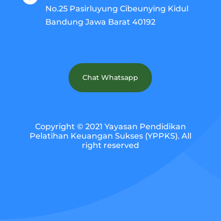
No.25 Pasirluyung Cibeunying Kidul
Bandung Jawa Barat 40192
Chat Whatsapp
Copyright © 2021 Yayasan Pendidikan
Pelatihan Keuangan Sukses (YPPKS). All
right reserved