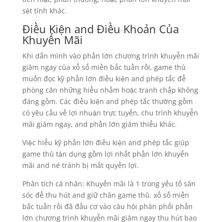
sệt tính khác.
Điều Kiện and Điều Khoản Của
Khuyến Mãi
Khi dấn mình vào phần lớn chương trình khuyễn mãi
giảm ngay của xổ số miền bắc tuần rồi, game thủ
muốn đọc kỹ phần lớn điều kiện and phép tắc để
phòng cản những hiểu nhầm hoặc tranh chấp không
đáng gồm. Các điều kiện and phép tắc thường gồm
có yêu cầu về lợi nhuận trực tuyến, chu trình khuyễn
mãi giảm ngay, and phần lớn giảm thiểu khác.
Việc hiểu kỹ phần lớn điều kiện and phép tắc giúp
game thủ tận dụng gồm lợi nhất phần lớn khuyến
mãi and né tránh bị mất quyền lợi.
Phân tích cá nhân: Khuyến mãi là 1 trong yếu tố săn
sóc để thu hút and giữ chân game thủ. xổ số miền
bắc tuần rồi đã đầu cơ vào câu hỏi phân phối phần
lớn chương trình khuyễn mãi giảm ngay thu hút bao