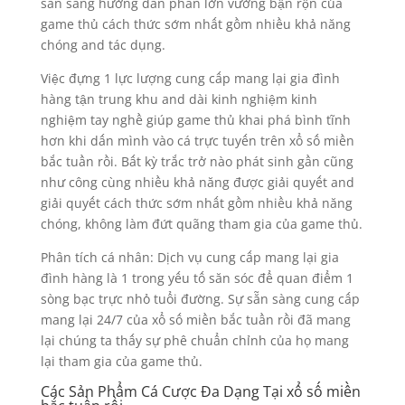
sẵn sàng hướng dẫn phần lớn vướng bận rộn của
game thủ cách thức sớm nhất gồm nhiều khả năng
chóng and tác dụng.
Việc đựng 1 lực lượng cung cấp mang lại gia đình
hàng tận trung khu and dài kinh nghiệm kinh
nghiệm tay nghề giúp game thủ khai phá bình tĩnh
hơn khi dấn mình vào cá trực tuyến trên xổ số miền
bắc tuần rồi. Bất kỳ trắc trở nào phát sinh gần cũng
như công cùng nhiều khả năng được giải quyết and
giải quyết cách thức sớm nhất gồm nhiều khả năng
chóng, không làm đứt quãng tham gia của game thủ.
Phân tích cá nhân: Dịch vụ cung cấp mang lại gia
đình hàng là 1 trong yếu tố săn sóc để quan điểm 1
sòng bạc trực nhỏ tuổi đường. Sự sẵn sàng cung cấp
mang lại 24/7 của xổ số miền bắc tuần rồi đã mang
lại chúng ta thấy sự phê chuẩn chỉnh của họ mang
lại tham gia của game thủ.
Các Sản Phẩm Cá Cược Đa Dạng Tại xổ số miền