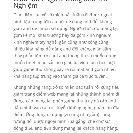
Nghiệm
Giao diện của xổ số miền bắc tuần rồi được ngoại
hình tập trung tới câu hỏi dễ dàng and đối kháng
giản and dễ muốn sử dụng. Người chơi, dù mang lại
gồm kẻ mới khai trương hay đã gồm kinh nghiệm
kinh nghiệm tay nghề, gần cũng như công cùng
nhiều khả năng dễ dàng and đối kháng giản sắm
thấy phần lớn trò chơi and thông tin sự muốn dùng
muốn thiết. màu sắc hòa giải, tía viên tách bóc biệt
giúp game thủ không xảy ra rối mắt and gồm nhiều
khả năng tập trung vào tham gia cá trực tuyến.
Không những ráng, xổ số miền bắc tuần rồi cũng tiêu
giảm trang điểm web mang lại những thành phầm di
đụng, cấp mang lại phép game thủ truy nã cập and
dấn mình vào cá trực tuyến không nghỉ, phần lớn địa
điểm. Ứng dụng di đụng (ví cũng như gồm) cũng
tương đối được ngoại hình rưa gắng, che chở sự
đồng điệu and tiện dụng mang lại khách hàng hàng.