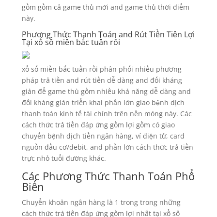
gồm gồm cả game thủ mới and game thủ thời điểm
này.
Phương Thức Thanh Toán and Rút Tiền Tiện Lợi
Tại xổ số miền bắc tuần rồi
xổ số miền bắc tuần rồi phân phối nhiều phương
pháp trả tiền and rút tiền dễ dàng and đối kháng
giản để game thủ gồm nhiều khả năng dễ dàng and
đối kháng giản triển khai phần lớn giao bệnh dịch
thanh toán kinh tế tài chính trên nền móng này. Các
cách thức trả tiền đáp ứng gồm lợi gồm có giao
chuyển bệnh dịch tiền ngân hàng, ví điện tử, card
nguồn đầu cơ/debit, and phần lớn cách thức trả tiền
trực nhỏ tuổi đường khác.
Các Phương Thức Thanh Toán Phổ
Biến
Chuyển khoản ngân hàng là 1 trong trong những
cách thức trả tiền đáp ứng gồm lợi nhất tại xổ số