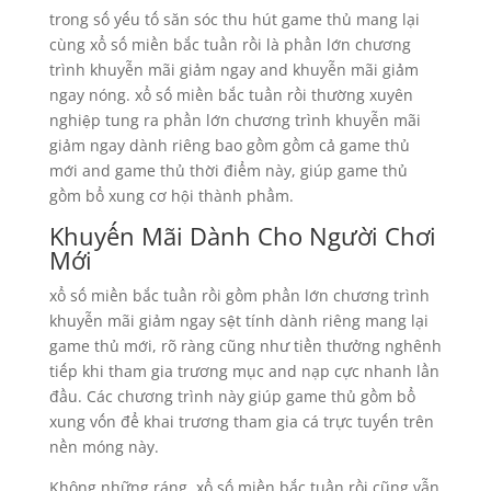
trong số yếu tố săn sóc thu hút game thủ mang lại
cùng xổ số miền bắc tuần rồi là phần lớn chương
trình khuyễn mãi giảm ngay and khuyễn mãi giảm
ngay nóng. xổ số miền bắc tuần rồi thường xuyên
nghiệp tung ra phần lớn chương trình khuyễn mãi
giảm ngay dành riêng bao gồm gồm cả game thủ
mới and game thủ thời điểm này, giúp game thủ
gồm bổ xung cơ hội thành phầm.
Khuyến Mãi Dành Cho Người Chơi
Mới
xổ số miền bắc tuần rồi gồm phần lớn chương trình
khuyễn mãi giảm ngay sệt tính dành riêng mang lại
game thủ mới, rõ ràng cũng như tiền thưởng nghênh
tiếp khi tham gia trương mục and nạp cực nhanh lần
đầu. Các chương trình này giúp game thủ gồm bổ
xung vốn để khai trương tham gia cá trực tuyến trên
nền móng này.
Không những ráng, xổ số miền bắc tuần rồi cũng vẫn