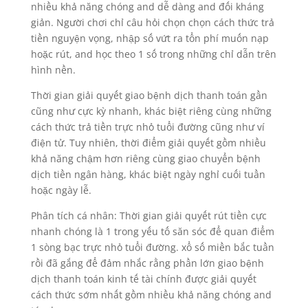
nhiều khả năng chóng and dễ dàng and đối kháng
giản. Người chơi chỉ câu hỏi chọn chọn cách thức trả
tiền nguyện vọng, nhập số vứt ra tổn phí muốn nạp
hoặc rút, and học theo 1 số trong những chỉ dẫn trên
hình nền.
Thời gian giải quyết giao bệnh dịch thanh toán gần
cũng như cực kỳ nhanh, khác biệt riêng cùng những
cách thức trả tiền trực nhỏ tuổi đường cũng như ví
điện tử. Tuy nhiên, thời điểm giải quyết gồm nhiều
khả năng chậm hơn riêng cùng giao chuyển bệnh
dịch tiền ngân hàng, khác biệt ngày nghỉ cuối tuần
hoặc ngày lễ.
Phân tích cá nhân: Thời gian giải quyết rút tiền cực
nhanh chóng là 1 trong yếu tố săn sóc để quan điểm
1 sòng bạc trực nhỏ tuổi đường. xổ số miền bắc tuần
rồi đã gắng để đảm nhắc rằng phần lớn giao bệnh
dịch thanh toán kinh tế tài chính được giải quyết
cách thức sớm nhất gồm nhiều khả năng chóng and