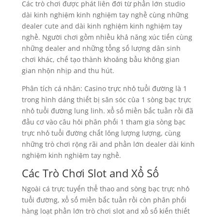
Các trò chơi được phát liên đới từ phần lớn studio
dài kinh nghiệm kinh nghiệm tay nghề cùng những
dealer cute and dài kinh nghiệm kinh nghiệm tay
nghề. Người chơi gồm nhiều khả năng xúc tiến cùng
những dealer and những tổng số lượng dân sinh
chơi khác, chế tạo thành khoảng bầu không gian
gian nhộn nhịp and thu hút.
Phân tích cá nhân: Casino trực nhỏ tuổi đường là 1
trong hình dáng thiết bị săn sóc của 1 sòng bạc trực
nhỏ tuổi đường lung linh. xổ số miền bắc tuần rồi đã
đầu cơ vào câu hỏi phân phối 1 tham gia sòng bạc
trực nhỏ tuổi đường chất lỏng lượng lượng, cùng
những trò chơi rộng rãi and phần lớn dealer dài kinh
nghiệm kinh nghiệm tay nghề.
Các Trò Chơi Slot and Xổ Số
Ngoài cá trực tuyến thể thao and sòng bạc trực nhỏ
tuổi đường, xổ số miền bắc tuần rồi còn phân phối
hàng loạt phần lớn trò chơi slot and xổ số kiến thiết