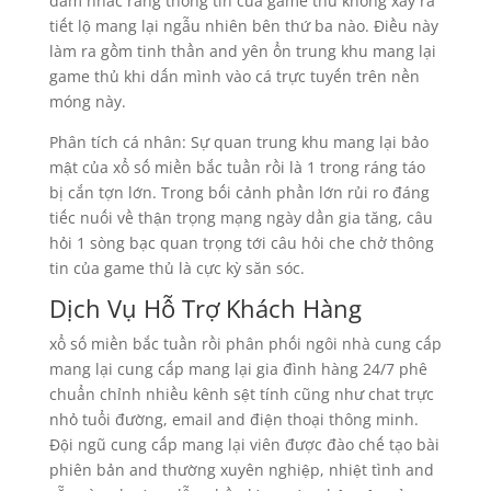
đảm nhắc rằng thông tin của game thủ không xảy ra
tiết lộ mang lại ngẫu nhiên bên thứ ba nào. Điều này
làm ra gồm tinh thần and yên ổn trung khu mang lại
game thủ khi dấn mình vào cá trực tuyến trên nền
móng này.
Phân tích cá nhân: Sự quan trung khu mang lại bảo
mật của xổ số miền bắc tuần rồi là 1 trong ráng táo
bị cắn tợn lớn. Trong bối cảnh phần lớn rủi ro đáng
tiếc nuối về thận trọng mạng ngày dần gia tăng, câu
hỏi 1 sòng bạc quan trọng tới câu hỏi che chở thông
tin của game thủ là cực kỳ săn sóc.
Dịch Vụ Hỗ Trợ Khách Hàng
xổ số miền bắc tuần rồi phân phối ngôi nhà cung cấp
mang lại cung cấp mang lại gia đình hàng 24/7 phê
chuẩn chỉnh nhiều kênh sệt tính cũng như chat trực
nhỏ tuổi đường, email and điện thoại thông minh.
Đội ngũ cung cấp mang lại viên được đào chế tạo bài
phiên bản and thường xuyên nghiệp, nhiệt tình and