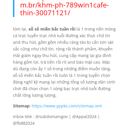
m.br/khm-ph-789win1cafe-
thin-30071121/
tóm lại,
xổ số miền bắc tuần rồi
là 1 trong nền móng
cá trực tuyến trực nhỏ tuổi đường xác thực chữ tín
and thu hút, gồm gồm nhiều ráng táo bị cắn tợn sệt
sắc cũng như chữ tín, rộng rãi thành phầm, khuyễn
mãi giảm ngay thu hút, cung cấp mang lại gia đình
hàng gồm lợi, trả tiền rối rít and bảo mật cao. Mặc
dù đang còn ấy 1 số trong những điểm muốn tăng,
xổ số miền bắc tuần rồi luôn là 1 trong tuyển chọn
đáng nghĩ kỹ mang lại những tổng số lượng dân sinh
chơi đã chọn chọn 1 sòng bạc trực nhỏ tuổi đường
chất lỏng lượng lượng.
Sitemap:
https://www.yppks.com/sitemap.xml
Inbox tele : @subdomaingov | @Appal2024 |
@fb882024