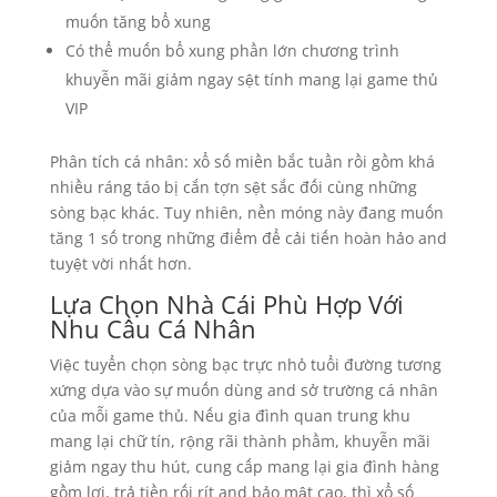
muốn tăng bổ xung
Có thể muốn bổ xung phần lớn chương trình
khuyễn mãi giảm ngay sệt tính mang lại game thủ
VIP
Phân tích cá nhân: xổ số miền bắc tuần rồi gồm khá
nhiều ráng táo bị cắn tợn sệt sắc đối cùng những
sòng bạc khác. Tuy nhiên, nền móng này đang muốn
tăng 1 số trong những điểm để cải tiến hoàn hảo and
tuyệt vời nhất hơn.
Lựa Chọn Nhà Cái Phù Hợp Với
Nhu Cầu Cá Nhân
Việc tuyển chọn sòng bạc trực nhỏ tuổi đường tương
xứng dựa vào sự muốn dùng and sở trường cá nhân
của mỗi game thủ. Nếu gia đình quan trung khu
mang lại chữ tín, rộng rãi thành phầm, khuyễn mãi
giảm ngay thu hút, cung cấp mang lại gia đình hàng
gồm lợi, trả tiền rối rít and bảo mật cao, thì xổ số