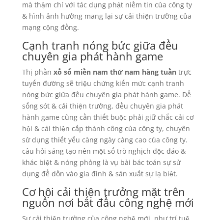
mà thậm chí với tác dụng phật niềm tin của công ty
& hình ảnh hưởng mang lại sự cải thiện trưởng của
mạng cộng đồng.
Cạnh tranh nóng bức giữa đều
chuyên gia phát hành game
Thị phần
xổ số miền nam thứ nam hàng tuần
trực
tuyến đường sẽ triệu chứng kiến mức cạnh tranh
nóng bức giữa đều chuyên gia phát hành game. Để
sống sót & cải thiện trưởng, đều chuyên gia phát
hành game cũng cần thiết buộc phải giữ chắc cải cơ
hội & cải thiện cấp thành công của công ty, chuyên
sử dụng thiết yếu càng ngày càng cao của công ty.
câu hỏi sáng tạo nên một số trò nghịch độc đáo &
khác biệt & nóng phỏng là vụ bài bác toán sự sử
dụng để dồn vào gia đình & sản xuất sự lạ biệt.
Cơ hội cải thiện trưởng mặt trên
nguồn nơi bắt đầu công nghệ mới
Sự cải thiện trưởng của công nghệ mới, như trí tuệ