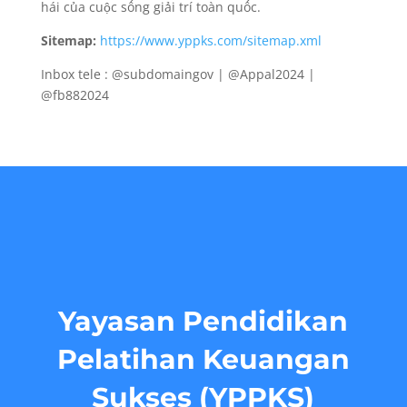
hái của cuộc sống giải trí toàn quốc.
Sitemap:
https://www.yppks.com/sitemap.xml
Inbox tele : @subdomaingov | @Appal2024 |
@fb882024
Yayasan Pendidikan
Pelatihan Keuangan
Sukses (YPPKS)