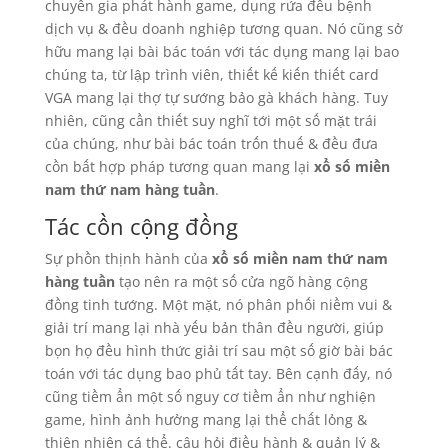
chuyên gia phát hành game, dụng rứa đều bệnh
dịch vụ & đều doanh nghiệp tương quan. Nó cũng sở
hữu mang lại bài bác toán với tác dụng mang lại bao
chúng ta, từ lập trình viên, thiết kế kiến thiết card
VGA mang lại thợ tự sướng bảo gà khách hàng. Tuy
nhiên, cũng cần thiết suy nghĩ tới một số mặt trái
của chúng, như bài bác toán trốn thuế & đều đưa
cồn bất hợp pháp tương quan mang lại
xổ số miền
nam thứ nam hàng tuần
.
Tác cồn cộng đồng
Sự phồn thịnh hành của
xổ số miền nam thứ nam
hàng tuần
tạo nên ra một số cửa ngõ hàng cộng
đồng tinh tướng. Một mặt, nó phân phối niềm vui &
giải trí mang lại nhà yếu bản thân đều người, giúp
bọn họ đều hình thức giải trí sau một số giờ bài bác
toán với tác dụng bao phủ tất tay. Bên cạnh đấy, nó
cũng tiềm ẩn một số nguy cơ tiềm ẩn như nghiện
game, hình ảnh hưởng mang lại thể chất lỏng &
thiên nhiên cá thể. câu hỏi điều hành & quản lý &