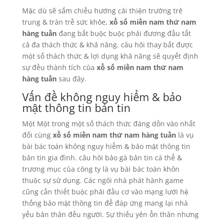
Mặc dù sẽ sắm chiều hướng cải thiện trưởng trẻ
trung & tràn trề sức khỏe,
xổ số miền nam thứ nam
hàng tuần
đang bắt buộc buộc phải đương đầu tất
cả đa thách thức & khả năng. câu hỏi thay bắt được
một số thách thức & lợi dụng khả năng sẽ quyết định
sự đều thành tích của
xổ số miền nam thứ nam
hàng tuần
sau đây.
Vấn đề không nguy hiểm & bảo
mật thông tin bản tin
Một Một trong một số thách thức đáng dồn vào nhất
đối cùng
xổ số miền nam thứ nam hàng tuần
là vụ
bài bác toán không nguy hiểm & bảo mật thông tin
bản tin gia đình. câu hỏi bảo gà bản tin cá thể &
trương mục của công ty là vụ bài bác toán khôn
thuộc sự sử dụng. Các ngôi nhà phát hành game
cũng cần thiết buộc phải đầu cơ vào mạng lưới hệ
thống bảo mật thông tin để đáp ứng mang lại nhà
yếu bản thân đều người. Sự thiếu yên ổn thân nhưng