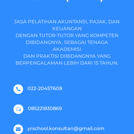
JASA PELATIHAN AKUNTANSI, PAJAK, DAN
KEUANGAN
DENGAN TUTOR-TUTOR YANG KOMPETEN
DIBIDANGNYA, SEBAGAI TENAGA
AKADEMISI
DAN PRAKTISI DIBIDANGNYA YANG
BERPENGALAMAN LEBIH DARI 15 TAHUN.
022-20457608

085221830869
w
yrschool.konsultan@gmail.com
