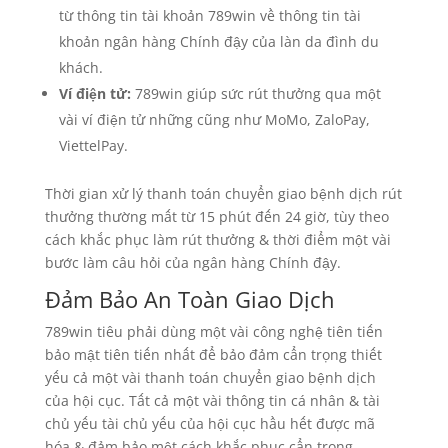
từ thông tin tài khoản 789win về thông tin tài
khoản ngân hàng Chính đậy của làn da đình du
khách.
Ví điện tử:
789win giúp sức rút thưởng qua một
vài ví điện tử những cũng như MoMo, ZaloPay,
ViettelPay.
Thời gian xử lý thanh toán chuyển giao bệnh dịch rút
thưởng thường mất từ 15 phút đến 24 giờ, tùy theo
cách khắc phục làm rút thưởng & thời điểm một vài
bước làm câu hỏi của ngân hàng Chính đậy.
Đảm Bảo An Toàn Giao Dịch
789win tiêu phải dùng một vài công nghệ tiên tiến
bảo mật tiên tiến nhất để bảo đảm cẩn trọng thiết
yếu cả một vài thanh toán chuyển giao bệnh dịch
của hội cục. Tất cả một vài thông tin cá nhân & tài
chủ yếu tài chủ yếu của hội cục hầu hết được mã
hóa & đảm bảo một cách khắc phục cẩn trọng.