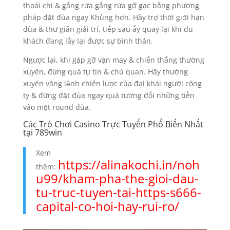
thoái chí & gắng rứa gắng rứa gỡ gạc bằng phương
pháp đặt đùa ngay Khủng hơn. Hãy trợ thời giới hạn
đùa & thư giãn giải trí, tiếp sau ấy quay lại khi du
khách đang lấy lại được sự bình thản.
Ngược lại, khi gặp gỡ vận may & chiến thắng thường
xuyên, đừng quá tự tin & chủ quan. Hãy thường
xuyên vâng lệnh chiến lược của đại khái người công
ty & đừng đặt đùa ngay quá tương đối những tiền
vào một round đùa.
Các Trò Chơi Casino Trực Tuyến Phổ Biến Nhất
tại 789win
Xem
https://alinakochi.in/noh
thêm:
u99/kham-pha-the-gioi-dau-
tu-truc-tuyen-tai-https-s666-
capital-co-hoi-hay-rui-ro/