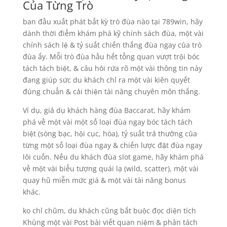
Của Từng Trò
ban đầu xuất phát bất kỳ trò đùa nào tại 789win, hãy
dành thời điểm khám phá kỹ chính sách đùa, một vài
chính sách lệ & tỷ suất chiến thắng đùa ngay của trò
đùa ấy. Mỗi trò đùa hầu hết tổng quan vượt trội bóc
tách tách biệt, & câu hỏi rứa rõ một vài thông tin này
đang giúp sức du khách chỉ ra một vài kiên quyết
đúng chuẩn & cải thiện tài năng chuyên môn thắng.
Ví dụ, giả dụ khách hàng đùa Baccarat, hãy khám
phá về một vài một số loại đùa ngay bóc tách tách
biệt (sòng bạc, hội cục, hòa), tỷ suất trả thưởng của
từng một số loại đùa ngay & chiến lược đặt đùa ngay
lôi cuốn. Nếu du khách đùa slot game, hãy khám phá
về một vài biểu tượng quái lạ (wild, scatter), một vài
quay hũ miễn mức giá & một vài tài năng bonus
khác.
ko chỉ chũm, du khách cũng bắt buộc đọc diện tích
Khủng một vài Post bài viết quan niệm & phân tách