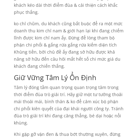
khách kéo dài thời điểm đùa & cải thiện cách khắc
phục thắng.
ko chỉ chũm, du khách cũng bắt buộc để ra một mức
doanh thu kim chỉ nam & giới hạn lại khi đang chiếm
lĩnh được kim chỉ nam ấy. Đừng để lòng tham bộ
phận chi phối & gắng rứa gắng rứa kiếm diện tích
Khủng tiền, bởi chủ đề ấy đang sở hữu được khả
năng sở hữu đến câu hỏi mất hết số chi mức giá du
khách đang chiến thắng.
Giữ Vững Tâm Lý Ổn Định
Tâm lý đóng tầm quan trọng quan trọng tâm trong
thời điểm đùa trò giải trí. Hãy giữ một tư tưởng thoải
mái thoải mái, bình thản & ko để cảm xúc bộ phận
chi phối kiên quyết của đại khái người công ty. Tránh
đùa trò giải trí khi đang căng thẳng, bé dại hoặc nổi
khùng.
Khi gặp gỡ vận đen & thua bớt thường xuyên, đừng