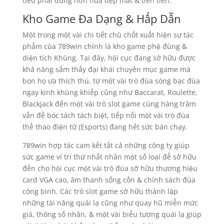
tiêu phải dùng hơn nữa đẹp mắt & tiên tiến.
Kho Game Đa Dạng & Hấp Dẫn
Một trong một vài chi tiết chủ chốt xuất hiện sự tác
phẩm của 789win chính là kho game phệ đùng &
diện tích Khủng. Tại đây, hội cục đang sở hữu được
khả năng sắm thấy đại khái chuyên mục game mà
bọn họ ưa thích thú, từ một vài trò đùa sòng bạc đùa
ngay kinh khủng khiếp cũng như Baccarat, Roulette,
Blackjack đến một vài trò slot game cùng hàng trăm
vấn đề bóc tách tách biệt, tiếp nối một vài trò đùa
thể thao điện tử (Esports) đang hết sức bán chạy.
789win hợp tác cam kết tất cả những công ty giúp
sức game ví trí thứ nhất nhân một số loại để sở hữu
đến cho hội cục một vài trò đùa sở hữu thương hiệu
card VGA cao, âm thanh sống cồn & chính sách đùa
công bình. Các trò slot game sở hữu thành lập
những tài năng quái lạ cũng như quay hũ miễn mức
giá, thông số nhân, & một vài biểu tượng quái lạ giúp