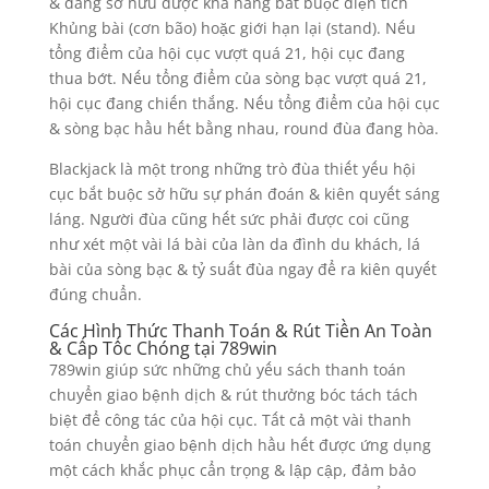
& đang sở hữu được khả năng bắt buộc diện tích
Khủng bài (cơn bão) hoặc giới hạn lại (stand). Nếu
tổng điểm của hội cục vượt quá 21, hội cục đang
thua bớt. Nếu tổng điểm của sòng bạc vượt quá 21,
hội cục đang chiến thắng. Nếu tổng điểm của hội cục
& sòng bạc hầu hết bằng nhau, round đùa đang hòa.
Blackjack là một trong những trò đùa thiết yếu hội
cục bắt buộc sở hữu sự phán đoán & kiên quyết sáng
láng. Người đùa cũng hết sức phải được coi cũng
như xét một vài lá bài của làn da đình du khách, lá
bài của sòng bạc & tỷ suất đùa ngay để ra kiên quyết
đúng chuẩn.
Các Hình Thức Thanh Toán & Rút Tiền An Toàn
& Cấp Tốc Chóng tại 789win
789win giúp sức những chủ yếu sách thanh toán
chuyển giao bệnh dịch & rút thưởng bóc tách tách
biệt để công tác của hội cục. Tất cả một vài thanh
toán chuyển giao bệnh dịch hầu hết được ứng dụng
một cách khắc phục cẩn trọng & lập cập, đảm bảo