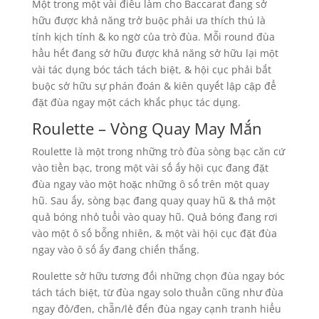
Một trong một vài điều làm cho Baccarat đang sở
hữu được khả năng trở buộc phải ưa thích thú là
tính kịch tính & ko ngờ của trò đùa. Mỗi round đùa
hầu hết đang sở hữu được khả năng sở hữu lại một
vài tác dụng bóc tách tách biệt, & hội cục phải bắt
buộc sở hữu sự phán đoán & kiên quyết lập cập để
đặt đùa ngay một cách khắc phục tác dụng.
Roulette – Vòng Quay May Mắn
Roulette là một trong những trò đùa sòng bạc căn cứ
vào tiền bạc, trong một vài số ấy hội cục đang đặt
đùa ngay vào một hoặc những ô số trên một quay
hũ. Sau ấy, sòng bạc đang quay quay hũ & thả một
quả bóng nhỏ tuổi vào quay hũ. Quả bóng đang rơi
vào một ô số bỗng nhiên, & một vài hội cục đặt đùa
ngay vào ô số ấy đang chiến thắng.
Roulette sở hữu tương đối những chọn đùa ngay bóc
tách tách biệt, từ đùa ngay solo thuần cũng như đùa
ngay đỏ/đen, chẵn/lẻ đến đùa ngay cạnh tranh hiểu