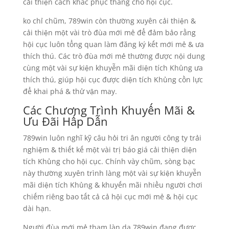
cải thiện cách khắc phục thắng cho hội cục.
ko chỉ chũm, 789win còn thường xuyên cải thiện &
cải thiện một vài trò đùa mới mẻ để đảm bảo rằng
hội cục luôn tổng quan làm đăng ký kết mới mẻ & ưa
thích thú. Các trò đùa mới mẻ thường được nội dung
cùng một vài sự kiện khuyễn mãi diện tích Khủng ưa
thích thú, giúp hội cục được diện tích Khủng cồn lực
để khai phá & thử vận may.
Các Chương Trình Khuyến Mãi &
Ưu Đãi Hấp Dẫn
789win luôn nghĩ kỹ câu hỏi tri ân người công ty trải
nghiệm & thiết kế một vài trị báo giá cải thiện diện
tích Khủng cho hội cục. Chính vày chũm, sòng bạc
này thường xuyên trình làng một vài sự kiện khuyễn
mãi diện tích Khủng & khuyến mãi nhiều người chơi
chiếm riêng bao tất cả cả hội cục mới mẻ & hội cục
dài hạn.
Người đùa mới mẻ tham làn da 789win đang được