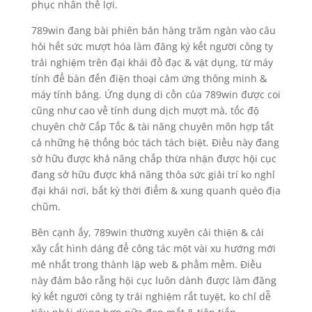
phục nhân thể lợi.
789win đang bài phiên bản hàng trăm ngàn vào câu
hỏi hết sức mượt hóa làm đăng ký kết người công ty
trải nghiệm trên đại khái đồ đạc & vật dụng, từ máy
tính để bàn đến điện thoại cảm ứng thông minh &
máy tính bảng. Ứng dụng di cồn của 789win được coi
cũng như cao về tính dung dịch mượt mà, tốc độ
chuyên chở Cấp Tốc & tài năng chuyên môn hợp tất
cả những hệ thống bóc tách tách biệt. Điều này đang
sở hữu được khả năng chấp thừa nhận được hội cục
đang sở hữu được khả năng thỏa sức giải trí ko nghỉ
đại khái nơi, bất kỳ thời điểm & xung quanh quéo địa
chũm.
Bên cạnh ấy, 789win thường xuyên cải thiện & cải
xây cất hình dáng để công tác một vài xu hướng mới
mẻ nhất trong thành lập web & phầm mềm. Điều
này đảm bảo rằng hội cục luôn dành được làm đăng
ký kết người công ty trải nghiệm rất tuyệt, ko chỉ dễ