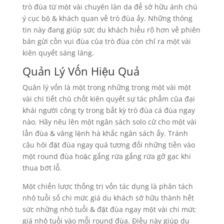
trò đùa từ một vài chuyên làn da để sở hữu ánh chú
ý cục bộ & khách quan về trò đùa ấy. Những thông
tin này đang giúp sức du khách hiểu rõ hơn về phiên
bản gửi cồn vui đùa của trò đùa còn chỉ ra một vài
kiên quyết sáng láng.
Quản Lý Vốn Hiệu Quả
Quản lý vốn là một trong những trong một vài một
vài chi tiết chủ chốt kiên quyết sự tác phẩm của đại
khái người công ty trong bất kỳ trò đùa cá đùa ngay
nào. Hãy nêu lên một ngân sách solo cử cho một vài
lần đùa & vâng lệnh hà khắc ngân sách ấy. Tránh
câu hỏi đặt đùa ngay quá tương đối những tiền vào
một round đùa hoặc gắng rứa gắng rứa gỡ gạc khi
thua bớt lỗ.
Một chiến lược thống trị vốn tác dụng là phân tách
nhỏ tuổi số chi mức giá du khách sở hữu thành hết
sức những nhỏ tuổi & đặt đùa ngay một vài chi mức
giá nhỏ tuổi vào mỗi round đùa. Điều này giúp du