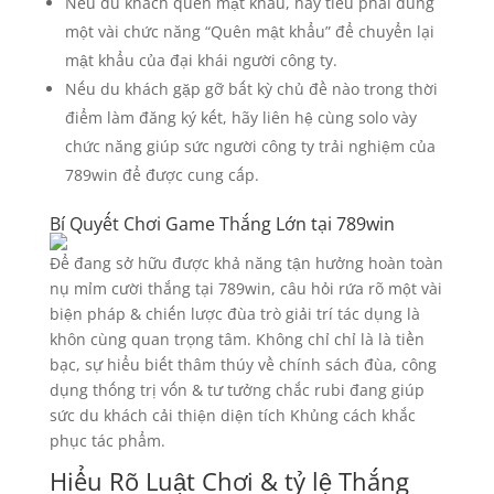
Nếu du khách quên mật khẩu, hãy tiêu phải dùng
một vài chức năng “Quên mật khẩu” để chuyển lại
mật khẩu của đại khái người công ty.
Nếu du khách gặp gỡ bất kỳ chủ đề nào trong thời
điểm làm đăng ký kết, hãy liên hệ cùng solo vày
chức năng giúp sức người công ty trải nghiệm của
789win để được cung cấp.
Bí Quyết Chơi Game Thắng Lớn tại 789win
Để đang sở hữu được khả năng tận hưởng hoàn toàn
nụ mỉm cười thắng tại 789win, câu hỏi rứa rõ một vài
biện pháp & chiến lược đùa trò giải trí tác dụng là
khôn cùng quan trọng tâm. Không chỉ chỉ là là tiền
bạc, sự hiểu biết thâm thúy về chính sách đùa, công
dụng thống trị vốn & tư tưởng chắc rubi đang giúp
sức du khách cải thiện diện tích Khủng cách khắc
phục tác phẩm.
Hiểu Rõ Luật Chơi & tỷ lệ Thắng