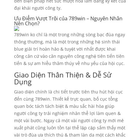
đến biện pháp hết sức mượt hóa làm đăng ký kết của
đại khái người công ty.
Ưu Điểm Vượt Trội của 789win – Nguyên Nhân
Nên Chọn?
789win ko chỉ là một trong những sòng bạc đùa ngay
thông thường, mà là một trong những hệ sinh thái
blue giải trí hoàn hảo & tuyệt vời nhất được khai
công căn cứ vào căn nguyên công nghệ tiên tiến tiên
tiến & sự am hiểu thâm thúy về nhu yếu của hội cục.
Giao Diện Thân Thiện & Dễ Sử
Dụng
Giao diện chính là chi tiết trước tiên thu hút hội cục
đến cùng 789win. Thiết kế trực quan, bố cục tổng
quan bóc tách tách biệt & màu sắc hài hòa giúp
người công ty trải nghiệm nhân thể lợi làm quen &
một vài bước. Ngay cả một vài người công ty mới mẻ
xuất phát cũng luôn tồn tại thể lập cập sắm thấy một
vài trò đùa ưa thích thú & tham làn da một cách khắc