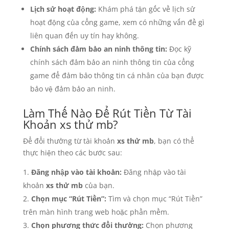
Lịch sử hoạt động:
Khám phá tận gốc về lịch sử
hoạt động của cổng game, xem có những vấn đề gì
liên quan đến uy tín hay không.
Chính sách đảm bảo an ninh thông tin:
Đọc kỹ
chính sách đảm bảo an ninh thông tin của cổng
game để đảm bảo thông tin cá nhân của bạn được
bảo vệ đảm bảo an ninh.
Làm Thế Nào Để Rút Tiền Từ Tài
Khoản xs thử mb?
Để đổi thưởng từ tài khoản
xs thử mb
, bạn có thể
thực hiện theo các bước sau:
Đăng nhập vào tài khoản:
Đăng nhập vào tài
khoản
xs thử mb
của bạn.
Chọn mục “Rút Tiền”:
Tìm và chọn mục “Rút Tiền”
trên màn hình trang web hoặc phần mềm.
Chọn phương thức đổi thưởng:
Chọn phương