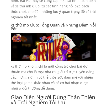
ninh. Bài viết này sẽ cung cấp một cái nhìn toàn diện
về xs thử mb Club, từ các tính năng nổi bật, cách
thức chơi, cho đến những lưu ý quan trọng để có trải
nghiệm tốt nhất.
xs thử mb Club: Tổng Quan và Những Điểm Nổi
Bật
xs thử mb không chỉ là một cổng trò chơi bài đơn
thuần mà còn là một nhà cái giải trí trực tuyến đẳng
cấp, nơi gia đình có thể thỏa sức đam mê với nhiều
thể loại game khác nhau và có cơ hội nhận được
những đổi thưởng dễ dàng.
Giao Diện Người Dùng Thân Thiện
và Trải Nghiệm Tối Ưu