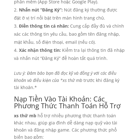
phần mềm (App Store hoặc Google Play).
Nhấn nút “Đăng Ký”:
Nút đăng ký thường được
đặt ở vị trí nổi bật trên màn hình trang chủ.
Điền thông tin cá nhân:
Cung cấp đầy đủ và chính
xác các thông tin yêu cầu, bao gồm tên đăng nhập,
mật khẩu, số điện thoại, email (nếu có).
Xác nhận thông tin:
Kiểm tra lại thông tin đã nhập
và nhấn nút “Đăng Ký” để hoàn tất quá trình.
Lưu ý: Đảm bảo bạn đã đọc kỹ và đồng ý với các điều
khoản và điều kiện của
*xs thử mb
trước khi đăng ký
tài khoản.*
Nạp Tiền Vào Tài Khoản: Các
Phương Thức Thanh Toán Hỗ Trợ
xs thử mb
hỗ trợ nhiều phương thức thanh toán
khác nhau, giúp gia đình dễ dàng nạp quỹ vào tài
khoản và đăng nhập game. Các phương thức phổ
biến bao gồm: