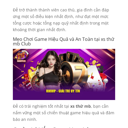
Để trở thành thành viên cao thủ, gia đình cần đáp
ứng một số điều kiện nhất định, như đạt một mức
tổng cược hoặc tổng nạp quỹ nhất định trong một
khoảng thời gian nhất định.
Mẹo Chơi Game Hiệu Quả và An Toàn tại xs thử
mb Club
Để có trải nghiệm tốt nhất tại
xs thử mb
, bạn cần
nắm vững một số chiến thuật game hiệu quả và đảm
bảo an ninh.