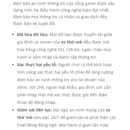
đảm bảo an ninh thông tin của cổng game được xây
dựng trên hệ điều hành công nghệ hiện đại nhất,
đảm bảo mọi thông tin cá nhân và giao dịch đều
được bảo vệ tuyệt đối.
Mã hóa dữ liệu:
Mọi dữ liệu được truyền tải giữa
gia đình và server của
xs thử mb
đều được mã
hóa bằng công nghệ SSL 128-bit, ngăn chặn mọi
hành vi xâm nhập và đánh cắp thông tin.
Xác thực hai yếu tố:
Người chơi có thể kích hoạt
tính năng xác thực hai yếu tố (2FA) để tăng cường
đảm bảo an ninh thông tin cho tài khoản của
mình. Với 2FA, ngoài mật khẩu, gia đình còn cần
phải nhập một mã xác thực được gửi đến điện
thoại để đăng nhập.
Giám sát liên tục:
Đội ngũ an ninh mạng của
xs
thử mb
làm việc 24/7 để giám sát và phát hiện các
hoạt động đáng ngờ. Mọi hành vi gian lận hoặc