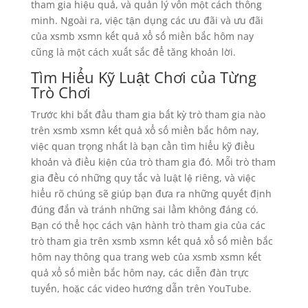
tham gia hiệu quả, và quản lý vốn một cách thông
minh. Ngoài ra, việc tận dụng các ưu đãi và ưu đãi
của xsmb xsmn kết quả xổ số miền bắc hôm nay
cũng là một cách xuất sắc để tăng khoản lời.
Tìm Hiểu Kỹ Luật Chơi của Từng
Trò Chơi
Trước khi bắt đầu tham gia bất kỳ trò tham gia nào
trên xsmb xsmn kết quả xổ số miền bắc hôm nay,
việc quan trọng nhất là bạn cần tìm hiểu kỹ điều
khoản và điều kiện của trò tham gia đó. Mỗi trò tham
gia đều có những quy tắc và luật lệ riêng, và việc
hiểu rõ chúng sẽ giúp bạn đưa ra những quyết định
đúng đắn và tránh những sai lầm không đáng có.
Bạn có thể học cách vận hành trò tham gia của các
trò tham gia trên xsmb xsmn kết quả xổ số miền bắc
hôm nay thông qua trang web của xsmb xsmn kết
quả xổ số miền bắc hôm nay, các diễn đàn trực
tuyến, hoặc các video hướng dẫn trên YouTube.