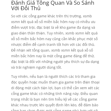
Đánh Giá Tổng Quan Và So Sánh
Với Đối Thủ
So với các cổng game khác trên thị trường, xsmb
xsmn kết quả xổ số miền bắc hôm nay có nhiều ưu
điểm vượt trội, đặc biệt là về kho game đa dạng và
giao diện thân thiện. Tuy nhiên, xsmb xsmn kết quả
xổ số miền bắc hôm nay cũng cần khắc phục một số
nhược điểm để cạnh tranh tốt hơn với các đối thủ.
Để nhận xét tổng quan, xsmb xsmn kết quả xổ số
miền bắc hôm nay là một cổng game đáng để thử,
đặc biệt là đối với những người yêu thích sự đa dạng
và trải nghiệm người dùng tốt.
Tuy nhiên, nếu bạn là người thích các trò tham gia
độc quyền hoặc muốn tham gia game trên điện thoại
di động một cách tiện lợi, bạn có thể cần xem xét các
cổng game khác có những tính năng này. Điều quan
trọng nhất là bạn nên tìm hiểu kỹ về các cổng game
khác nhau trước khi quyết định lên kèo, để đảm bảo
rằng bạn chọn được một cổng game phù hợp với sở