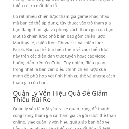
thiểu rủi ro mất tiền lỗ.
Có rất nhiều chiến lược tham gia game khác nhau
mà bạn có thể áp dụng, tùy thuộc vào trò tham gia
bạn đang tham gia và phong cách tham gia của bạn.
Một số chiến lược phổ biến bao gồm chiến lược
Martingale, chiến lược Fibonacci, và chiến lược
Paroli. Bạn có thể tìm hiểu thêm về các chiến lược
này trên các diễn đàn trực tuyến hoặc các video
hướng dẫn trên YouTube. Tuy nhiên, điều quan
trọng nhất là bạn cần điều chỉnh chiến lược của
mình để phù hợp với tình hình cụ thể và phong cách
tham gia của bạn.
Quản Lý Vốn Hiệu Quả Để Giảm
Thiểu Rủi Ro
Quản lý vốn là một yếu raise quan trọng để thành
công trong tham gia cá tham gia cá gửi cược thể thao
online. Việc quản lý vốn hiệu quả giúp bạn bảo vệ
tiền của mình và giảm thiểu rủi ro mất tiền lỗ. Một