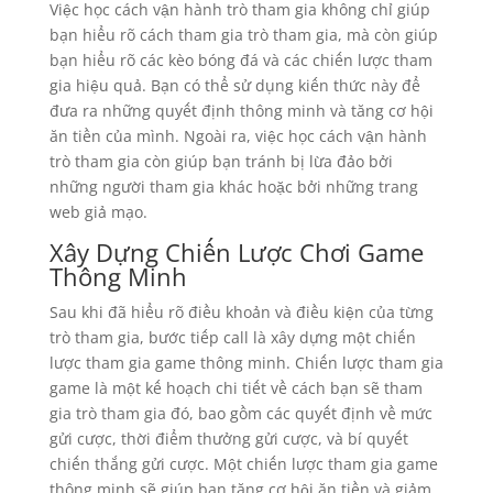
Việc học cách vận hành trò tham gia không chỉ giúp
bạn hiểu rõ cách tham gia trò tham gia, mà còn giúp
bạn hiểu rõ các kèo bóng đá và các chiến lược tham
gia hiệu quả. Bạn có thể sử dụng kiến thức này để
đưa ra những quyết định thông minh và tăng cơ hội
ăn tiền của mình. Ngoài ra, việc học cách vận hành
trò tham gia còn giúp bạn tránh bị lừa đảo bởi
những người tham gia khác hoặc bởi những trang
web giả mạo.
Xây Dựng Chiến Lược Chơi Game
Thông Minh
Sau khi đã hiểu rõ điều khoản và điều kiện của từng
trò tham gia, bước tiếp call là xây dựng một chiến
lược tham gia game thông minh. Chiến lược tham gia
game là một kế hoạch chi tiết về cách bạn sẽ tham
gia trò tham gia đó, bao gồm các quyết định về mức
gửi cược, thời điểm thưởng gửi cược, và bí quyết
chiến thắng gửi cược. Một chiến lược tham gia game
thông minh sẽ giúp bạn tăng cơ hội ăn tiền và giảm