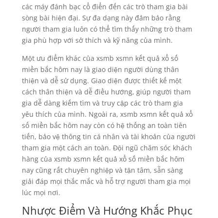
các máy đánh bạc cổ điển đến các trò tham gia bài
sòng bài hiện đại. Sự đa dạng này đảm bảo rằng
người tham gia luôn có thể tìm thấy những trò tham
gia phù hợp với sở thích và kỹ năng của mình.
Một ưu điểm khác của xsmb xsmn kết quả xổ số
miền bắc hôm nay là giao diện người dùng thân
thiện và dễ sử dụng. Giao diện được thiết kế một
cách thân thiện và dễ điều hướng, giúp người tham
gia dễ dàng kiếm tìm và truy cập các trò tham gia
yêu thích của mình. Ngoài ra, xsmb xsmn kết quả xổ
số miền bắc hôm nay còn có hệ thống an toàn tiên
tiến, bảo vệ thông tin cá nhân và tài khoản của người
tham gia một cách an toàn. Đội ngũ chăm sóc khách
hàng của xsmb xsmn kết quả xổ số miền bắc hôm
nay cũng rất chuyên nghiệp và tận tâm, sẵn sàng
giải đáp mọi thắc mắc và hỗ trợ người tham gia mọi
lúc mọi nơi.
Nhược Điểm Và Hướng Khắc Phục