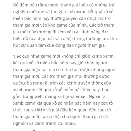
Để đảm bảo rằng người tham gia luôn có những trải
nghiệm mới mẻ và thú vị, xsmb xsmn kết quả xổ số
miền bắc hôm nay thường xuyên cập nhật các trò
tham gia mới vào kho game của mình. Các trò tham
gia mới này thường đi kèm với các tính năng đặc
biệt, đồ họa đẹp mắt và cơ hội trúng thưởng lớn, thu
hút sự quan tâm của đông đảo người tham gia.
Việc cập nhật game mới không chỉ giúp xsmb xsmn
kết quả xổ số miền bắc hôm nay giữ chân người
tham gia hiện tại, mà còn thu hút được những người
tham gia mới. Các trò tham gia mới thường được
quảng bá rộng rãi trên các kênh truyền thông của
xsmb xsmn kết quả xổ số miền bắc hôm nay, bao
gồm trang web, mạng xã hội và email. Ngoài ra,
xsmb xsmn kết quả xổ số miền bắc hôm nay còn tổ
chức các sự kiện và giải đấu liên quan đến các trò
tham gia mới, tạo cơ hội cho người tham gia trải
nghiệm và cạnh tranh với nhau.