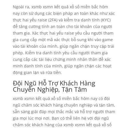
Ngoài ra, xsmb xsmn kết quả xổ số miền bắc hôm
nay còn sử dụng các biện pháp an toàn khác như xác
thực hai yếu raise (2FA) và kiểm tra danh tính (KYC)
để tăng cường tính an toàn cho tài khoản của người
tham gia. Xác thực hai yếu raise yêu cầu người tham
gia cung cấp một mã xác thực bổ sung khi vào game
vào tài khoản của mình, giúp ngăn chặn truy cập trái
phép. Kiểm tra danh tính yêu cầu người tham gia
cung cấp các tài liệu chứng minh nhân thân để xác
minh danh tính của mình, giúp ngăn chặn các hoạt
động gian lận và rửa tiền.
Đội Ngũ Hỗ Trợ Khách Hàng
Chuyên Nghiệp, Tận Tâm
xsmb xsmn kết quả xổ số miền bắc hôm nay có đội
ngũ chăm sóc khách hàng chuyên nghiệp và tận tâm,
sẵn sàng giải đáp mọi thắc mắc và hỗ trợ người tham
gia mọi lúc mọi nơi. Bạn có thể liên hệ với đội ngũ
chăm sóc khách hàng của xsmb xsmn kết quả xổ số