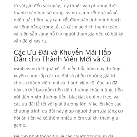
từ vài giờ đến vài ngày, tùy thuộc vào phương thức
thanh toán bạn sử dụng. xsmb xsmn kết quả xổ số
miền bắc hôm nay cam kết đảm bảo tính minh bạch
và công bằng trong tất cả các giao dịch thanh toán,
và luôn sẵn sàng hỗ trợ người tham gia nếu có bất kỳ
vấn đề gì xảy ra.
Các Ưu Đãi và Khuyến Mãi Hấp
Dẫn cho Thành Viên Mới và Cũ
xsmb xsmn kết quả xổ số miền bắc hôm nay thường
xuyên cung cấp các ưu đãi và phần thưởng giá trị
cho cả thành viên mới và thành viên cũ. Các ưu đãi
này có thể bao gồm tiền tiền thưởng chào mừng, tiền
gửi tiền nhận thưởng tiền, blackjack online free, và
các ưu đãi lễ tết với giải thưởng lớn. Việc lên kèo các
chương trình ưu đãi này giúp người tham gia tăng cơ
hội ăn tiền và có thêm nhiều niềm vui khi tham gia
game.
Để cập nhật thông tin về các chương trình ưu đãi