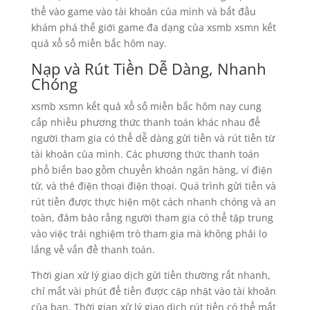
thể vào game vào tài khoản của mình và bắt đầu
khám phá thế giới game đa dạng của xsmb xsmn kết
quả xổ số miền bắc hôm nay.
Nạp và Rút Tiền Dễ Dàng, Nhanh
Chóng
xsmb xsmn kết quả xổ số miền bắc hôm nay cung
cấp nhiều phương thức thanh toán khác nhau để
người tham gia có thể dễ dàng gửi tiền và rút tiền từ
tài khoản của mình. Các phương thức thanh toán
phổ biến bao gồm chuyển khoản ngân hàng, ví điện
tử, và thẻ điện thoại điện thoại. Quá trình gửi tiền và
rút tiền được thực hiện một cách nhanh chóng và an
toàn, đảm bảo rằng người tham gia có thể tập trung
vào việc trải nghiệm trò tham gia mà không phải lo
lắng về vấn đề thanh toán.
Thời gian xử lý giao dịch gửi tiền thường rất nhanh,
chỉ mất vài phút để tiền được cập nhật vào tài khoản
của bạn. Thời gian xử lý giao dịch rút tiền có thể mất