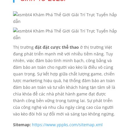
Thị trường
đặt đặt cược thể thao
ở thị trường Việt
đang phát triển mạnh mẽ với nhiều tiềm năng. Tuy
nhiên, việc đảm bảo tính minh bạch, công bằng và
đảm bảo an toàn cho người vào kèo là điều vô cùng
quan trọng. Sự kết hợp giữa chất lượng game, chiến
lược marketing hiệu quả, hệ thống đảm bảo an toàn
đảm bảo an toàn và tư vấn khách hàng tận tâm sẽ là
chìa khóa để các nhà phát hành game đạt được
thành công bền vững trong tương lai. Sự phát triển
của công nghệ và nhu cầu ngày càng cao của người
vào kèo đòi hỏi sự đổi mới và sáng tạo không ngừng.
Sitemap:
https://www.yppks.com/sitemap.xml