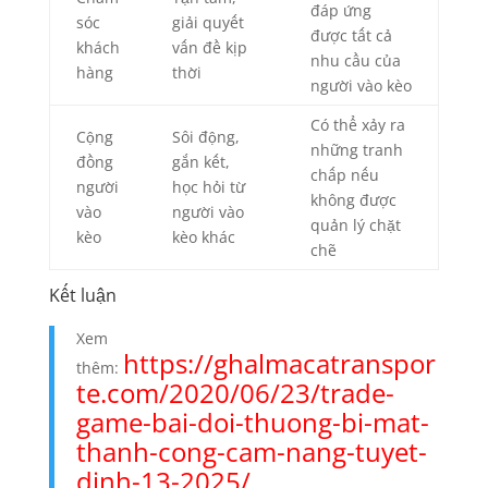
đáp ứng
sóc
giải quyết
được tất cả
khách
vấn đề kịp
nhu cầu của
hàng
thời
người vào kèo
Có thể xảy ra
Cộng
Sôi động,
những tranh
đồng
gắn kết,
chấp nếu
người
học hỏi từ
không được
vào
người vào
quản lý chặt
kèo
kèo khác
chẽ
Kết luận
Xem
https://ghalmacatranspor
thêm:
te.com/2020/06/23/trade-
game-bai-doi-thuong-bi-mat-
thanh-cong-cam-nang-tuyet-
dinh-13-2025/