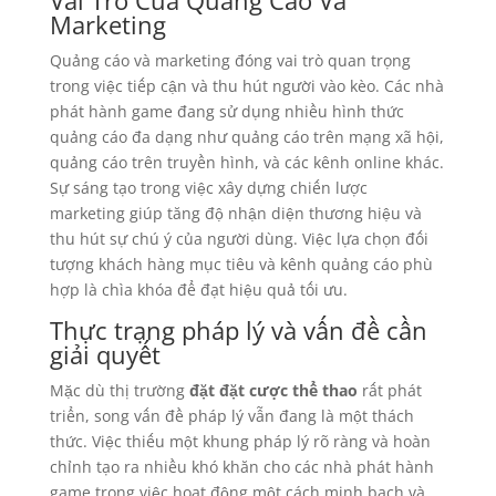
Marketing
Quảng cáo và marketing đóng vai trò quan trọng
trong việc tiếp cận và thu hút người vào kèo. Các nhà
phát hành game đang sử dụng nhiều hình thức
quảng cáo đa dạng như quảng cáo trên mạng xã hội,
quảng cáo trên truyền hình, và các kênh online khác.
Sự sáng tạo trong việc xây dựng chiến lược
marketing giúp tăng độ nhận diện thương hiệu và
thu hút sự chú ý của người dùng. Việc lựa chọn đối
tượng khách hàng mục tiêu và kênh quảng cáo phù
hợp là chìa khóa để đạt hiệu quả tối ưu.
Thực trạng pháp lý và vấn đề cần
giải quyết
Mặc dù thị trường
đặt đặt cược thể thao
rất phát
triển, song vấn đề pháp lý vẫn đang là một thách
thức. Việc thiếu một khung pháp lý rõ ràng và hoàn
chỉnh tạo ra nhiều khó khăn cho các nhà phát hành
game trong việc hoạt động một cách minh bạch và