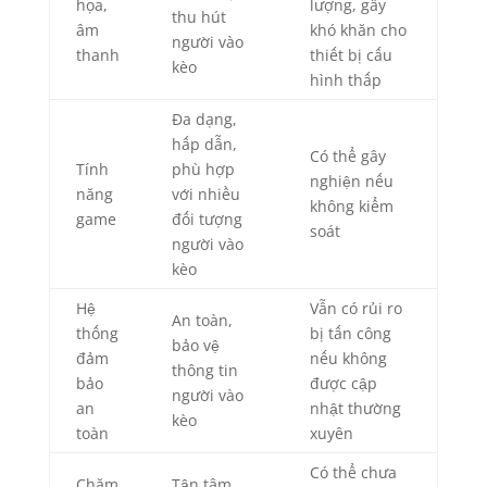
họa,
lượng, gây
thu hút
âm
khó khăn cho
người vào
thanh
thiết bị cấu
kèo
hình thấp
Đa dạng,
hấp dẫn,
Có thể gây
Tính
phù hợp
nghiện nếu
năng
với nhiều
không kiểm
game
đối tượng
soát
người vào
kèo
Hệ
Vẫn có rủi ro
An toàn,
thống
bị tấn công
bảo vệ
đảm
nếu không
thông tin
bảo
được cập
người vào
an
nhật thường
kèo
toàn
xuyên
Có thể chưa
Chăm
Tận tâm,