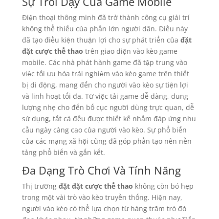
Sự Trỗi Dậy Của Game Mobile
Điện thoại thông minh đã trở thành công cụ giải trí
không thể thiếu của phần lớn người dân. Điều này
đã tạo điều kiện thuận lợi cho sự phát triển của
đặt
đặt cược thể thao
trên giao diện vào kèo game
mobile. Các nhà phát hành game đã tập trung vào
việc tối ưu hóa trải nghiệm vào kèo game trên thiết
bị di động, mang đến cho người vào kèo sự tiện lợi
và linh hoạt tối đa. Từ việc tải game dễ dàng, dung
lượng nhẹ cho đến bố cục người dùng trực quan, dễ
sử dụng, tất cả đều được thiết kế nhằm đáp ứng nhu
cầu ngày càng cao của người vào kèo. Sự phổ biến
của các mạng xã hội cũng đã góp phần tạo nên nền
tảng phổ biến và gắn kết.
Đa Dạng Trò Chơi Và Tính Năng
Thị trường
đặt đặt cược thể thao
không còn bó hẹp
trong một vài trò vào kèo truyền thống. Hiện nay,
người vào kèo có thể lựa chọn từ hàng trăm trò đỏ